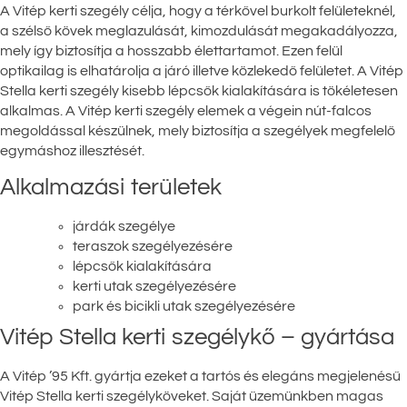
A Vitép kerti szegély célja, hogy a térkővel burkolt felületeknél,
a szélső kövek meglazulását, kimozdulását megakadályozza,
mely így biztosítja a hosszabb élettartamot. Ezen felül
optikailag is elhatárolja a járó illetve közlekedő felületet. A Vitép
Stella kerti szegély kisebb lépcsők kialakítására is tökéletesen
alkalmas. A Vitép kerti szegély elemek a végein nút-falcos
megoldással készülnek, mely biztosítja a szegélyek megfelelő
egymáshoz illesztését.
Alkalmazási területek
járdák szegélye
teraszok szegélyezésére
lépcsők kialakítására
kerti utak szegélyezésére
park és bicikli utak szegélyezésére
Vitép Stella kerti szegélykő – gyártása
A Vitép ’95 Kft. gyártja ezeket a tartós és elegáns megjelenésű
Vitép Stella kerti szegélyköveket. Saját üzemünkben magas