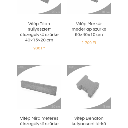
Vitép Titán
Vitép Merkúr
süllyesztett
mederlap szürke
útszegélykő szürke
60×40×10 cm
40×15×20 cm
1 700
Ft
930
Ft
Vitép Mira méteres
Vitép Behaton
útszegélykő szürke
kutyacsont térkő