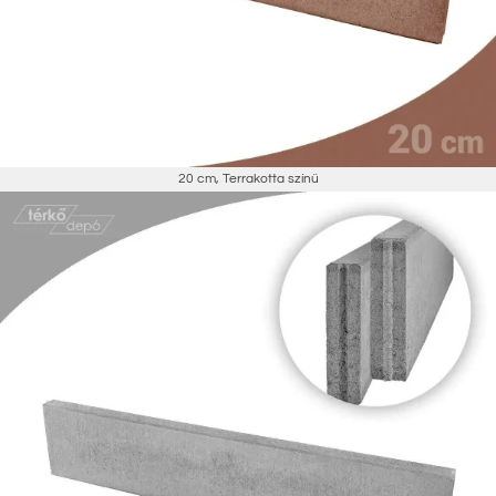
20 cm
,
Terrakotta színű