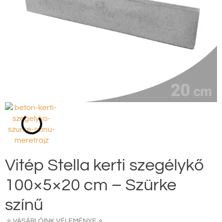
Vitép Stella kerti szegélykő
100×5×20 cm – Szürke
színű
⭐ VÁSÁRLÓINK VÉLEMÉNYE ⭐