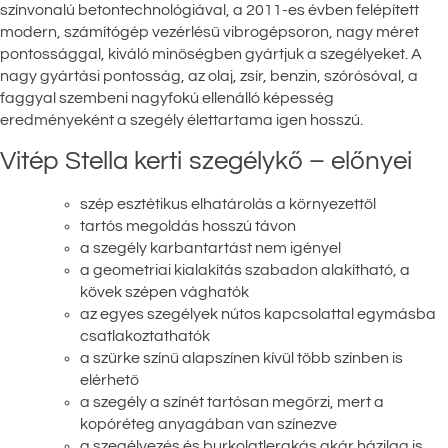
színvonalú betontechnológiával, a 2011-es évben felépített
modern, számítógép vezérlésű vibrogépsoron, nagy méret
pontossággal, kiváló minőségben gyártjuk a szegélyeket. A
nagy gyártási pontosság, az olaj, zsír, benzin, szórósóval, a
faggyal szembeni nagyfokú ellenálló képesség
eredményeként a szegély élettartama igen hosszú.
Vitép Stella kerti szegélykő – előnyei
szép esztétikus elhatárolás a környezettől
tartós megoldás hosszú távon
a szegély karbantartást nem igényel
a geometriai kialakítás szabadon alakítható, a
kövek szépen vághatók
az egyes szegélyek nútos kapcsolattal egymásba
csatlakoztathatók
a szürke színű alapszínen kívül több színben is
elérhető
a szegély a színét tartósan megőrzi, mert a
kopóréteg anyagában van színezve
a szegélyezés és burkolatlerakás akár házilag is