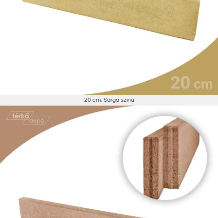
20 cm
,
Sárga színű