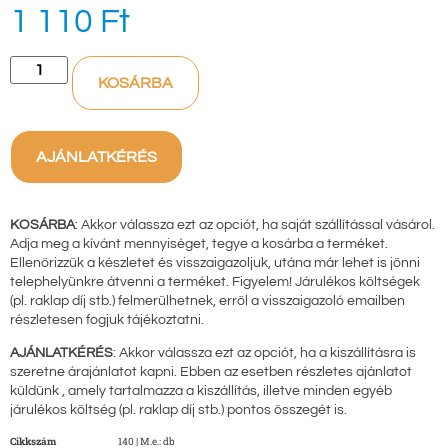
1 110
Ft
KOSÁRBA
AJÁNLATKÉRÉS
KOSÁRBA
: Akkor válassza ezt az opciót, ha saját szállítással vásárol.
Adja meg a kívánt mennyiséget, tegye a kosárba a terméket.
Ellenőrizzük a készletet és visszaigazoljuk, utána már lehet is jönni
telephelyünkre átvenni a terméket. Figyelem! Járulékos költségek
(pl. raklap díj stb.) felmerülhetnek, erről a visszaigazoló emailben
részletesen fogjuk tájékoztatni.
AJÁNLATKÉRÉS
: Akkor válassza ezt az opciót, ha a kiszállításra is
szeretne árajánlatot kapni. Ebben az esetben részletes ajánlatot
küldünk , amely tartalmazza a kiszállítás, illetve minden egyéb
járulékos költség (pl. raklap díj stb.) pontos összegét is.
Cikkszám
140 | M.e.: db