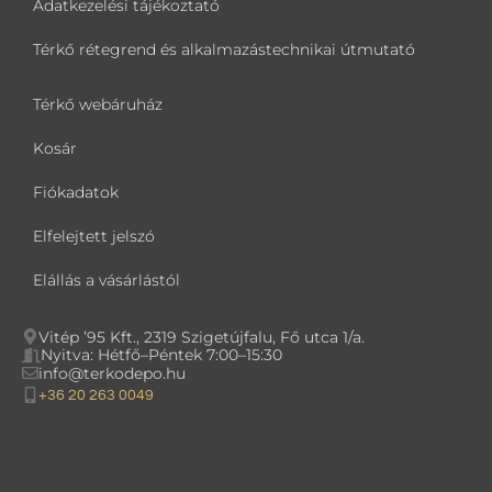
Adatkezelési tájékoztató
Térkő rétegrend és alkalmazástechnikai útmutató
Térkő webáruház
Kosár
Fiókadatok
Elfelejtett jelszó
Elállás a vásárlástól
Vitép ’95 Kft., 2319 Szigetújfalu, Fő utca 1/a.
Nyitva: Hétfő–Péntek 7:00–15:30
info@terkodepo.hu
+36 20 263 0049