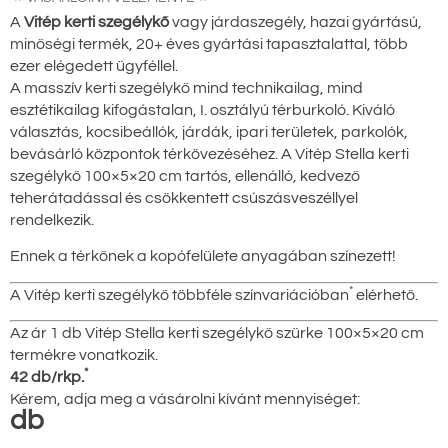
A
Vitép kerti szegélykő
vagy járdaszegély, hazai gyártású,
minőségi termék, 20+ éves gyártási tapasztalattal, több
ezer elégedett ügyféllel.
A masszív kerti szegélykő mind technikailag, mind
esztétikailag kifogástalan, I. osztályú térburkoló. Kiváló
választás, kocsibeállók, járdák, ipari területek, parkolók,
bevásárló központok térkövezéséhez. A Vitép Stella kerti
szegélykő 100×5×20 cm tartós, ellenálló, kedvező
teherátadással és csökkentett csúszásveszéllyel
rendelkezik.
Ennek a térkőnek a kopófelülete anyagában színezett!
*
A Vitép kerti szegélykő többféle színvariációban
elérhető.
Az ár 1 db Vitép Stella kerti szegélykő szürke 100×5×20 cm
termékre vonatkozik.
*
42 db/rkp.
Kérem, adja meg a vásárolni kívánt mennyiséget:
db