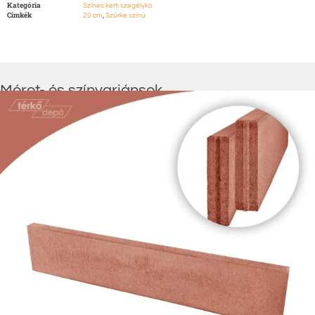
Kategória
Színes kerti szegélykő
Címkék
,
20 cm
Szürke színű
Méret- és színvariánsok