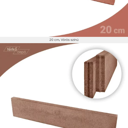
20 cm
,
Vörös színű