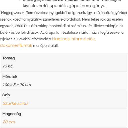
kivitelezhető, speciális gépet nem igényel
*
Megjegyzések: Természetes anyagokból dolgozunk, így a különböző gyártási
szériák között árnyalatnyi színeltérés előfordulhat. Nem teljes raklap esetén
egyszeri, 2500 Ft + áfa raklap bontási díjat számítunk fel, illetve raklapjaink
betét- és bérleti díjasok. Az árajánlat részletesen tartalmazni fogja ezeket a
Hasznos információk,
díjakat is. Bővebb információ a
dokumentumok
menüpont alatt.
Tömeg
23 kg
Méretek
100 × 5 × 20 cm
Szín
Szürke színű
Magasság
20 cm