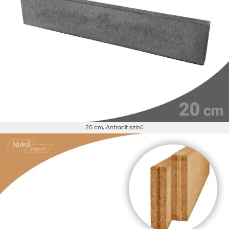
20 cm
,
Antracit színű