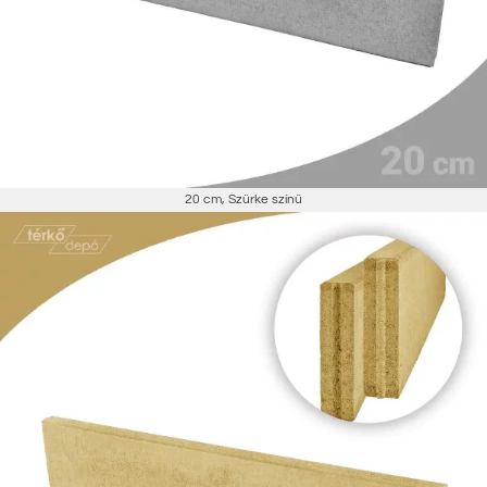
20 cm
,
Szürke színű