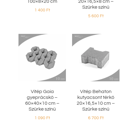
100×8×20 cm
20×16,5×8 cm –
Szürke színű
1 400
Ft
5 600
Ft
Vitép Gaia
Vitép Behaton
gyeprácskő –
kutyacsont térkő
60×40×10 cm –
20×16,5×10 cm –
Szürke színű
Szürke színű
1 090
Ft
6 700
Ft