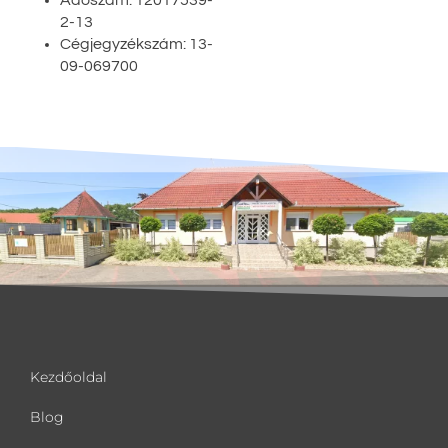
Adószám: 12017539-
2-13
Cégjegyzékszám: 13-
09-069700
Kezdőoldal
Blog