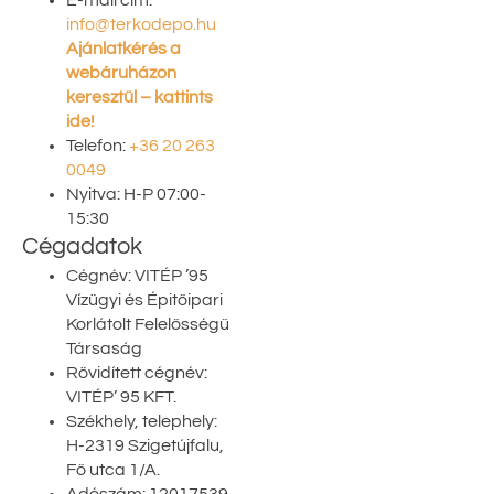
E-mail cím:
info@terkodepo.hu
Ajánlatkérés a
webáruházon
keresztül – kattints
ide!
Telefon:
+36 20 263
0049
Nyitva: H-P 07:00-
15:30
Cégadatok
Cégnév: VITÉP ’95
Vízügyi és Épitőipari
Korlátolt Felelősségű
Társaság
Rövidített cégnév:
VITÉP’ 95 KFT.
Székhely, telephely:
H-2319 Szigetújfalu,
Fő utca 1/A.