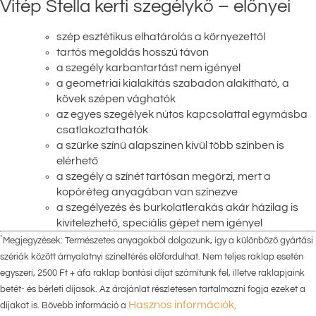
Vitép Stella kerti szegélykő – előnyei
szép esztétikus elhatárolás a környezettől
tartós megoldás hosszú távon
a szegély karbantartást nem igényel
a geometriai kialakítás szabadon alakítható, a
kövek szépen vághatók
az egyes szegélyek nútos kapcsolattal egymásba
csatlakoztathatók
a szürke színű alapszínen kívül több színben is
elérhető
a szegély a színét tartósan megőrzi, mert a
kopóréteg anyagában van színezve
a szegélyezés és burkolatlerakás akár házilag is
kivitelezhető, speciális gépet nem igényel
*
Megjegyzések: Természetes anyagokból dolgozunk, így a különböző gyártási
szériák között árnyalatnyi színeltérés előfordulhat. Nem teljes raklap esetén
egyszeri, 2500 Ft + áfa raklap bontási díjat számítunk fel, illetve raklapjaink
betét- és bérleti díjasok. Az árajánlat részletesen tartalmazni fogja ezeket a
Hasznos információk,
díjakat is. Bővebb információ a