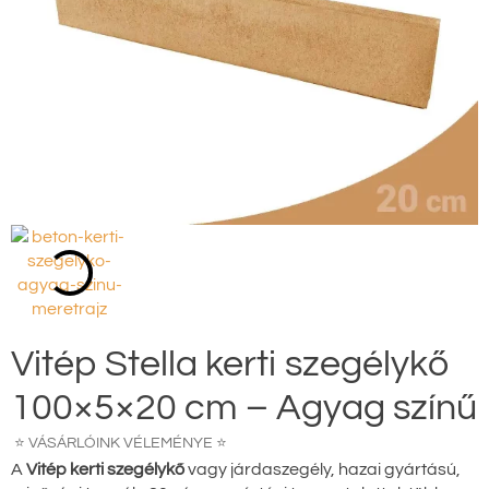
Vitép Stella kerti szegélykő
100×5×20 cm – Agyag színű
⭐ VÁSÁRLÓINK VÉLEMÉNYE ⭐
A
Vitép kerti szegélykő
vagy járdaszegély, hazai gyártású,