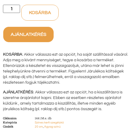
KOSÁRBA
AJÁNLATKÉRÉS
KOSÁRBA
: Akkor válassza ezt az opciót, ha saját szállítással vásárol.
Adja meg a kívánt mennyiséget, tegye a kosárba a terméket.
Ellenőrizzük a készletet és visszaigazoljuk, utána már lehet is jönni
telephelyünkre átvenni a terméket. Figyelem! Járulékos költségek
(pl. raklap díj stb.) felmerülhetnek, erről a visszaigazoló emailben
részletesen fogjuk tájékoztatni.
AJÁNLATKÉRÉS
: Akkor válassza ezt az opciót, ha a kiszállításra is
szeretne árajánlatot kapni. Ebben az esetben részletes ajánlatot
küldünk , amely tartalmazza a kiszállítás, illetve minden egyéb
járulékos költség (pl. raklap díj stb.) pontos összegét is.
Cikkszám
144 | M.e.: db
Kategória
Színes kerti szegélykő
Címkék
,
20 cm
Agyag színű