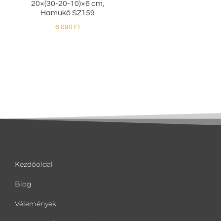
20×(30-20-10)×6 cm,
Hamukő SZ159
6 090
Ft
Kezdőoldal
Blog
Vélemények