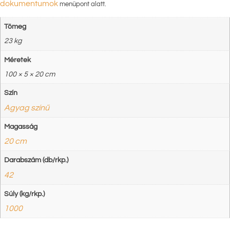
dokumentumok
menüpont alatt.
Tömeg
23 kg
Méretek
100 × 5 × 20 cm
Szín
Agyag színű
Magasság
20 cm
Darabszám (db/rkp.)
42
Súly (kg/rkp.)
1000