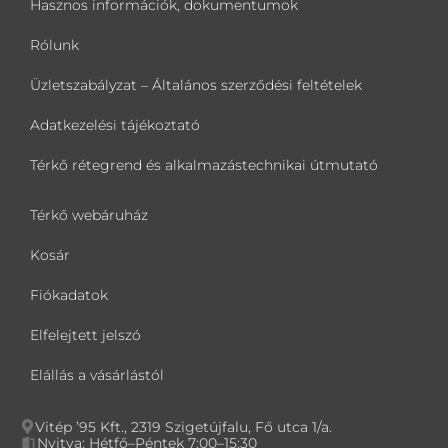
Hasznos információk, dokumentumok
Rólunk
Üzletszabályzat – Általános szerződési feltételek
Adatkezelési tájékoztató
Térkő rétegrend és alkalmazástechnikai útmutató
Térkő webáruház
Kosár
Fiókadatok
Elfelejtett jelszó
Elállás a vásárlástól
Vitép ’95 Kft., 2319 Szigetújfalu, Fő utca 1/a.
Nyitva: Hétfő–Péntek 7:00–15:30