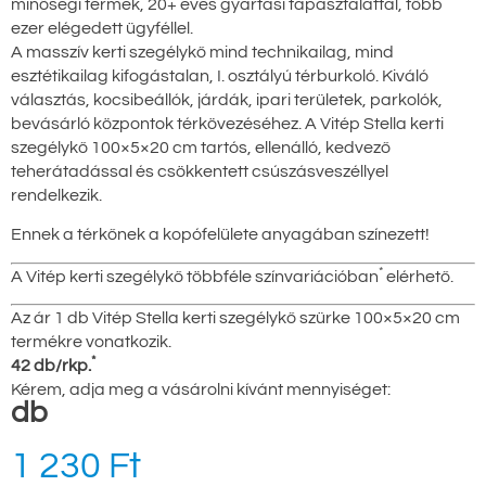
minőségi termék, 20+ éves gyártási tapasztalattal, több
ezer elégedett ügyféllel.
A masszív kerti szegélykő mind technikailag, mind
esztétikailag kifogástalan, I. osztályú térburkoló. Kiváló
választás, kocsibeállók, járdák, ipari területek, parkolók,
bevásárló központok térkövezéséhez. A Vitép Stella kerti
szegélykő 100×5×20 cm tartós, ellenálló, kedvező
teherátadással és csökkentett csúszásveszéllyel
rendelkezik.
Ennek a térkőnek a kopófelülete anyagában színezett!
*
A Vitép kerti szegélykő többféle színvariációban
elérhető.
Az ár 1 db Vitép Stella kerti szegélykő szürke 100×5×20 cm
termékre vonatkozik.
*
42 db/rkp.
Kérem, adja meg a vásárolni kívánt mennyiséget:
db
1 230
Ft