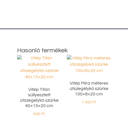
Hasonló termékek
Vitép Mira méteres
útszegélykő szürke
Vitép Titán
100×8×20 cm
süllyesztett
útszegélykő szürke
1 400
Ft
40×15×20 cm
930
Ft