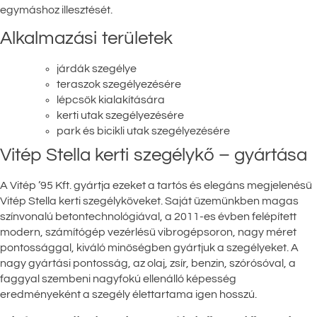
egymáshoz illesztését.
Alkalmazási területek
járdák szegélye
teraszok szegélyezésére
lépcsők kialakítására
kerti utak szegélyezésére
park és bicikli utak szegélyezésére
Vitép Stella kerti szegélykő – gyártása
A Vitép ’95 Kft. gyártja ezeket a tartós és elegáns megjelenésű
Vitép Stella kerti szegélyköveket. Saját üzemünkben magas
színvonalú betontechnológiával, a 2011-es évben felépített
modern, számítógép vezérlésű vibrogépsoron, nagy méret
pontossággal, kiváló minőségben gyártjuk a szegélyeket. A
nagy gyártási pontosság, az olaj, zsír, benzin, szórósóval, a
faggyal szembeni nagyfokú ellenálló képesség
eredményeként a szegély élettartama igen hosszú.