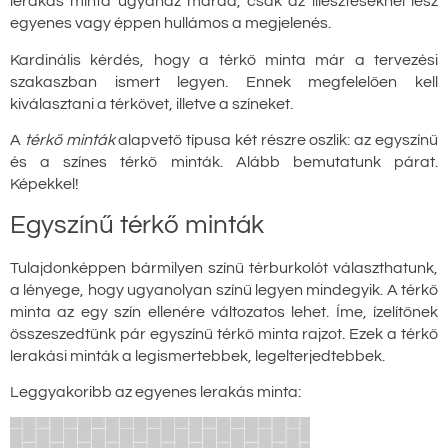
lerakás minta ugyanaz marad, csak az illesztéseknél lesz
egyenes vagy éppen hullámos a megjelenés.
Kardinális kérdés, hogy a térkő minta már a tervezési
szakaszban ismert legyen. Ennek megfelelően kell
kiválasztani a térkövet, illetve a színeket.
A
térkő minták
alapvető típusa két részre oszlik: az egyszínű
és a színes térkő minták. Alább bemutatunk párat.
Képekkel!
Egyszínű térkő minták
Tulajdonképpen bármilyen színű térburkolót választhatunk,
a lényege, hogy ugyanolyan színű legyen mindegyik. A térkő
minta az egy szín ellenére változatos lehet. Íme, ízelítőnek
összeszedtünk pár egyszínű térkő minta rajzot. Ezek a térkő
lerakási minták a legismertebbek, legelterjedtebbek.
Leggyakoribb az egyenes lerakás minta: