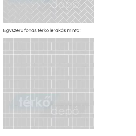
Egyszerű fonás térkő lerakás minta: