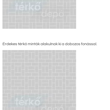
Érdekes térkő minták alakulnak ki a dobozos fonással.