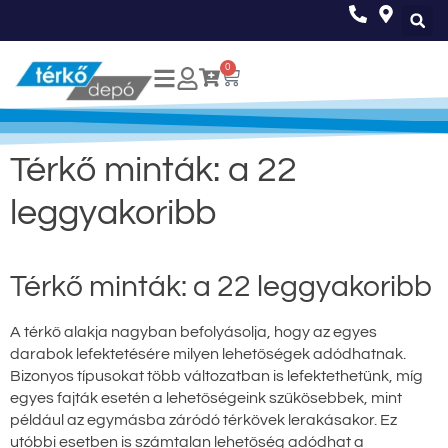
0
Térkő minták: a 22
leggyakoribb
Térkő minták: a 22 leggyakoribb
A térkő alakja nagyban befolyásolja, hogy az egyes
darabok lefektetésére milyen lehetőségek adódhatnak.
Bizonyos típusokat több változatban is lefektethetünk, míg
egyes fajták esetén a lehetőségeink szűkösebbek, mint
például az egymásba záródó térkövek lerakásakor. Ez
utóbbi esetben is számtalan lehetőség adódhat a