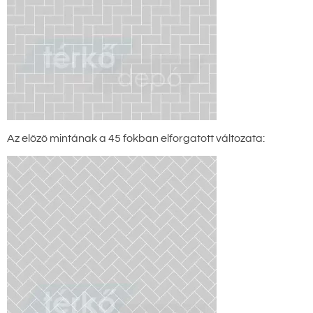
Az előző mintának a 45 fokban elforgatott változata: