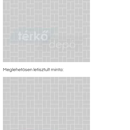
Meglehetősen letisztult minta: