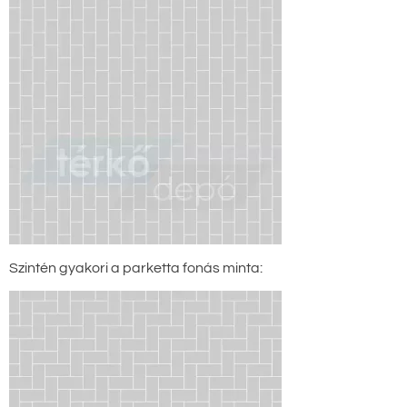
Szintén gyakori a parketta fonás minta: