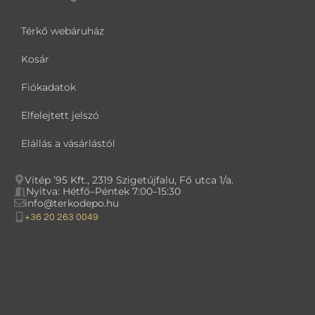
Térkő webáruház
Kosár
Fiókadatok
Elfelejtett jelszó
Elállás a vásárlástól
Vitép ’95 Kft., 2319 Szigetújfalu, Fő utca 1/a.
Nyitva: Hétfő–Péntek 7:00–15:30
info@terkodepo.hu
+36 20 263 0049