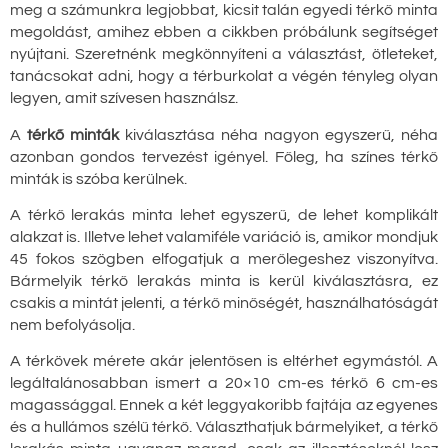
meg a számunkra legjobbat, kicsit talán egyedi térkő minta
megoldást, amihez ebben a cikkben próbálunk segítséget
nyújtani. Szeretnénk megkönnyíteni a választást, ötleteket,
tanácsokat adni, hogy a térburkolat a végén tényleg olyan
legyen, amit szívesen használsz.
A
térkő minták
kiválasztása néha nagyon egyszerű, néha
azonban gondos tervezést igényel. Főleg, ha színes térkő
minták is szóba kerülnek.
A térkő lerakás minta lehet egyszerű, de lehet komplikált
alakzat is. Illetve lehet valamiféle variáció is, amikor mondjuk
45 fokos szögben elfogatjuk a merőlegeshez viszonyítva.
Bármelyik térkő lerakás minta is kerül kiválasztásra, ez
csakis a mintát jelenti, a térkő minőségét, használhatóságát
nem befolyásolja.
A térkövek mérete akár jelentősen is eltérhet egymástól. A
legáltalánosabban ismert a 20×10 cm-es térkő 6 cm-es
magassággal. Ennek a két leggyakoribb fajtája az egyenes
és a hullámos szélű térkő. Választhatjuk bármelyiket, a térkő