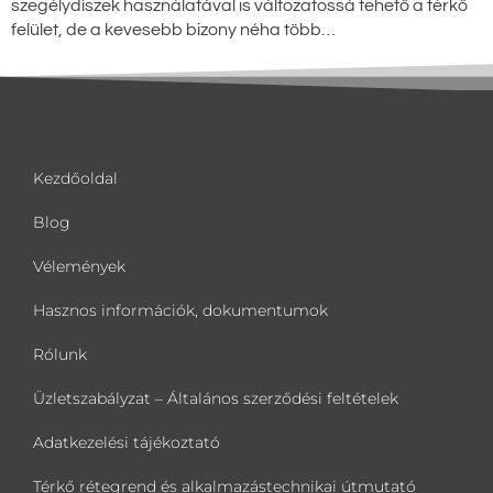
szegélydíszek használatával is változatossá tehető a térkő
felület, de a kevesebb bizony néha több…
Kezdőoldal
Blog
Vélemények
Hasznos információk, dokumentumok
Rólunk
Üzletszabályzat – Általános szerződési feltételek
Adatkezelési tájékoztató
Térkő rétegrend és alkalmazástechnikai útmutató