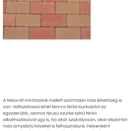
A felsorolt mintázatok mellett számtalan más lehetőség is
van. Változatossá lehet tenni a térkő burkolatot az
egyszerűbb, azonos típusú szürke színű térkő
alkalmazásával úgy is, ha akár szabályosan, akár elszórtan
más árnyalatú köveket is felhasználunk. Helyenként