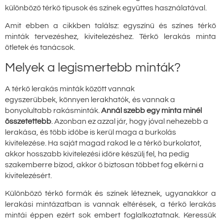
különböző térkő típusok és színek együttes használatával.
Amit ebben a cikkben találsz: egyszínű és színes térkő
minták tervezéshez, kivitelezéshez. Térkő lerakás minta
ötletek és tanácsok.
Melyek a legismertebb minták?
A térkő lerakás minták között vannak
egyszerűbbek, könnyen lerakhatók, és vannak a
bonyolultabb rakásminták.
Annál szebb egy minta minél
összetettebb
. Azonban ez azzal jár, hogy jóval nehezebb a
lerakása, és több időbe is kerül maga a burkolás
kivitelezése. Ha saját magad rakod le a térkő burkolatot,
akkor hosszabb kivitelezési időre készülj fel, ha pedig
szakemberre bízod, akkor ő biztosan többet fog elkérni a
kivitelezésért.
Különböző térkő formák és színek léteznek, ugyanakkor a
lerakási mintázatban is vannak eltérések, a térkő lerakás
mintái éppen ezért sok embert foglalkoztatnak. Keressük