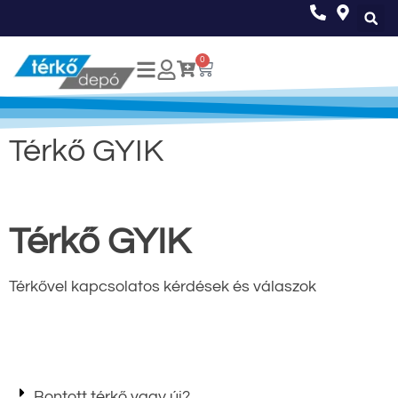
0
Térkő GYIK
Térkő GYIK
Térkővel kapcsolatos kérdések és válaszok
Bontott térkő vagy új?