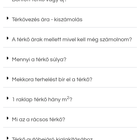
Térkövezés ára - kiszámolás
A térkő árak mellett mivel kell még számolnom?
Mennyi a térkő súlya?
Mekkora terhelést bír el a térkő?
2
1 raklap térkő hány m
?
Mi az a rácsos térkő?
Térkő autóbejáró kialakításához