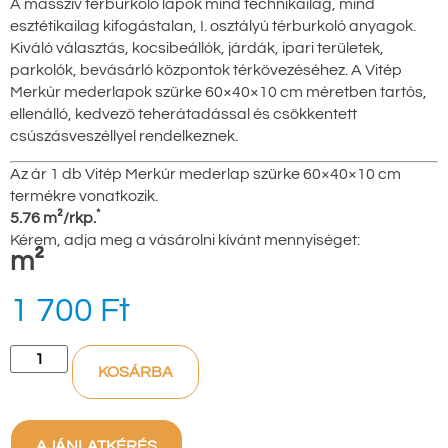
A masszív térburkoló lapok mind technikailag, mind
esztétikailag kifogástalan, I. osztályú térburkoló anyagok.
Kiváló választás, kocsibeállók, járdák, ipari területek,
parkolók, bevásárló központok térkövezéséhez. A Vitép
Merkúr mederlapok szürke 60×40×10 cm méretben tartós,
ellenálló, kedvező teherátadással és csökkentett
csúszásveszéllyel rendelkeznek.
Az ár 1 db Vitép Merkúr mederlap szürke 60×40×10 cm
termékre vonatkozik.
*
5.76 m²/rkp.
Kérem, adja meg a vásárolni kívánt mennyiséget:
m²
1 700
Ft
KOSÁRBA
AJÁNLATKÉRÉS