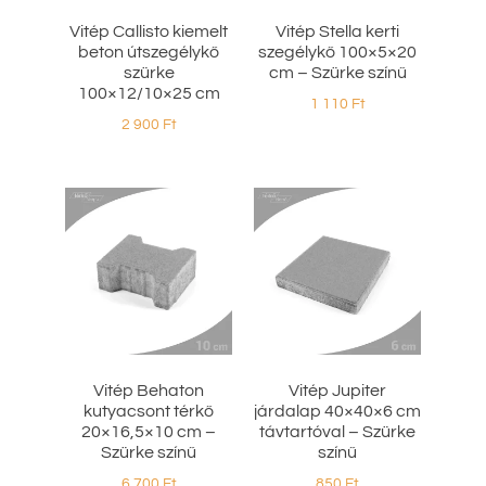
Vitép Callisto kiemelt
Vitép Stella kerti
beton útszegélykő
szegélykő 100×5×20
szürke
cm – Szürke színű
100×12/10×25 cm
1 110
Ft
2 900
Ft
Vitép Behaton
Vitép Jupiter
kutyacsont térkő
járdalap 40×40×6 cm
20×16,5×10 cm –
távtartóval – Szürke
Szürke színű
színű
6 700
Ft
850
Ft