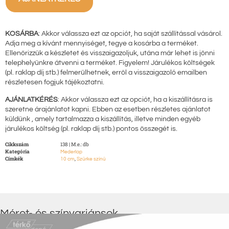
KOSÁRBA
: Akkor válassza ezt az opciót, ha saját szállítással vásárol.
Adja meg a kívánt mennyiséget, tegye a kosárba a terméket.
Ellenőrizzük a készletet és visszaigazoljuk, utána már lehet is jönni
telephelyünkre átvenni a terméket. Figyelem! Járulékos költségek
(pl. raklap díj stb.) felmerülhetnek, erről a visszaigazoló emailben
részletesen fogjuk tájékoztatni.
AJÁNLATKÉRÉS
: Akkor válassza ezt az opciót, ha a kiszállításra is
szeretne árajánlatot kapni. Ebben az esetben részletes ajánlatot
küldünk , amely tartalmazza a kiszállítás, illetve minden egyéb
járulékos költség (pl. raklap díj stb.) pontos összegét is.
Cikkszám
138 | M.e.: db
Kategória
Mederlap
Címkék
,
10 cm
Szürke színű
Méret- és színvariánsok