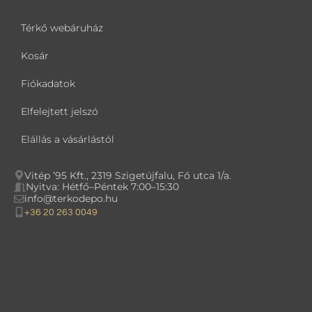
Térkő webáruház
Kosár
Fiókadatok
Elfelejtett jelszó
Elállás a vásárlástól
Vitép ’95 Kft., 2319 Szigetújfalu, Fő utca 1/a.
Nyitva: Hétfő–Péntek 7:00–15:30
info@terkodepo.hu
+36 20 263 0049