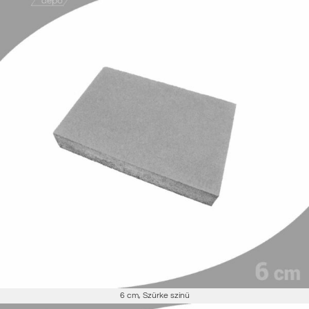
6 cm
,
Szürke színű