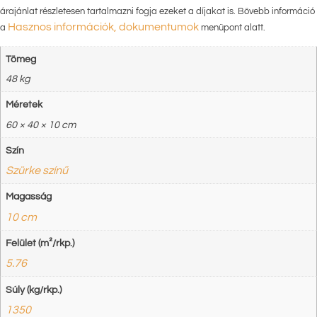
árajánlat részletesen tartalmazni fogja ezeket a díjakat is. Bővebb információ
Hasznos információk, dokumentumok
a
menüpont alatt.
Tömeg
48 kg
Méretek
60 × 40 × 10 cm
Szín
Szürke színű
Magasság
10 cm
Felület (m²/rkp.)
5.76
Súly (kg/rkp.)
1350