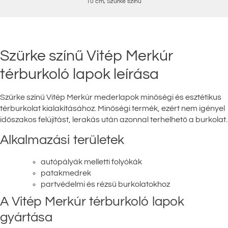
10 cm
,
Szürke színű
Szürke színű Vitép Merkúr
térburkoló lapok leírása
Szürke színű Vitép Merkúr mederlapok minőségi és esztétikus
térburkolat kialakításához. Minőségi termék, ezért nem igényel
időszakos felújítást, lerakás után azonnal terhelhető a burkolat.
Alkalmazási területek
autópályák melletti folyókák
patakmedrek
partvédelmi és rézsű burkolatokhoz
A Vitép Merkúr térburkoló lapok
gyártása