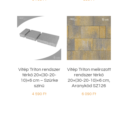
Vitép Triton rendszer
Vitép Triton melírozott
térkő 20×(30-20-
rendszer térkő
10)×6 cm – Szürke
20×(30-20-10)×6 cm,
színű
Aranyköd SZ126
4 590
Ft
6 090
Ft