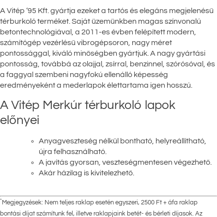
A Vitép ’95 Kft. gyártja ezeket a tartós és elegáns megjelenésű
térburkoló terméket. Saját üzemünkben magas színvonalú
betontechnológiával, a 2011-es évben felépített modern,
számítógép vezérlésű vibrogépsoron, nagy méret
pontossággal, kiváló minőségben gyártjuk. A nagy gyártási
pontosság, továbbá az olajjal, zsírral, benzinnel, szórósóval, és
a faggyal szembeni nagyfokú ellenálló képesség
eredményeként a mederlapok élettartama igen hosszú.
A Vitép Merkúr térburkoló lapok
előnyei
Anyagveszteség nélkül bontható, helyreállítható,
újra felhasználható.
A javítás gyorsan, veszteségmentesen végezhető.
Akár házilag is kivitelezhető.
*
Megjegyzések: Nem teljes raklap esetén egyszeri, 2500 Ft + áfa raklap
bontási díjat számítunk fel, illetve raklapjaink betét- és bérleti díjasok. Az