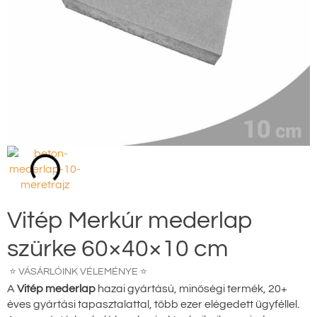
Vitép Merkúr mederlap
szürke 60×40×10 cm
⭐ VÁSÁRLÓINK VÉLEMÉNYE ⭐
A
Vitép mederlap
hazai gyártású, minőségi termék, 20+
éves gyártási tapasztalattal, több ezer elégedett ügyféllel.