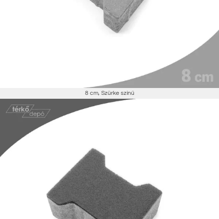
8 cm
,
Szürke színű