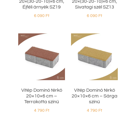
20×(30-20-10)×6 cm,
20×(30-20-10)×6 cm,
Éjféli árnyék SZ19
Sivatagi szél SZ13
6 090
Ft
6 090
Ft
Vitép Dominó térkő
Vitép Dominó térkő
20×10×6 cm –
20×10×6 cm – Sárga
Terrakotta színű
színű
4 790
Ft
4 790
Ft