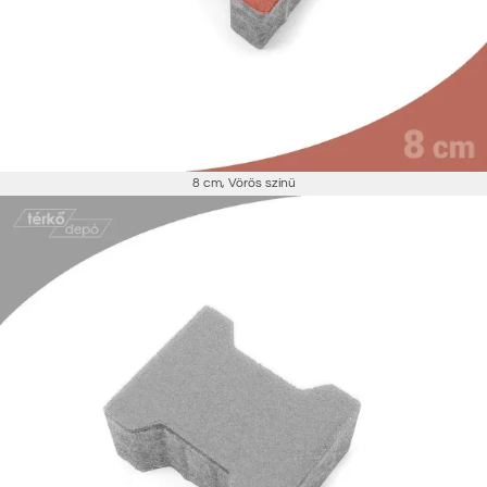
8 cm
,
Vörös színű