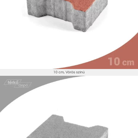
10 cm
,
Vörös színű