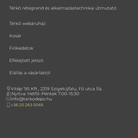
Térkő rétegrend és alkalmazástechnikai útmutató
Térkő webáruház
Kosár
Fiókadatok
Elfelejtett jelszó
Elállás a vásárlástól
Vitép ’95 Kft., 2319 Szigetújfalu, Fő utca 1/a.
Nyitva: Hétfő–Péntek 7:00–15:30
info@terkodepo.hu
+36 20 263 0049