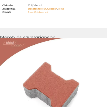
Cikkszám
122 | M.e.: m²
Kategóriák
,
Behaton térkő (kutyacsont)
Térkő
Címkék
,
8 cm
Szürke színű
Méret- és színvariánsok