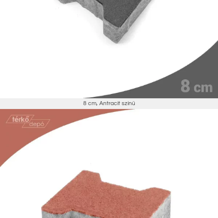
8 cm
,
Antracit színű