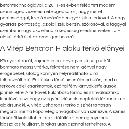
betontechnológiával, a 2011-es évben felépített modern,
számítógép vezérlésű vibrogépsoron, nagy méret
pontossággal, kiváló minőségben gyártjuk a térkövet. A nagy
gyártási pontosság, az olaj, zsír, benzin, szórósóval, a faggyal
szembeni nagyfokú ellenálló képesség eredményeként a H
alakú térkő élettartama igen hosszú.
A Vitép Behaton H alakú térkő előnyei
Környezetbarát, zajmentesen, anyagveszteség nélkül
bontható masszív térkő, fektetése nem igényel nagy
erőgépeket, utólag könnyen helyreállítható, újra
felhasználható. Esztétikus térkő nincs élcsorbulás, mert a
térkövek élei lesarkítottak, ezáltal fény-árnyék effektusok
jönnek létre. A térkövek különböző forma és színválasztéka
lehetővé teszi, hogy az egyéni ízlésnek megfelelő térburkolatot
alakítsunk ki. A Vitép Behaton H térkő a színét tartósan
megőrzi, mert a kopóréteg anyagában van színezve. A színes
térkőből kialakított minták időtállóak, nem igényelnek
időszakos felújítást, lerakás után azonnal terhelhető. A