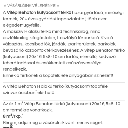
⭐ VÁSÁRLÓINK VÉLEMÉNYE ⭐
A
Vitép Behaton kutyacsont térkő
hazai gyártású, minőségi
termék, 20+ éves gyártási tapasztalattal, több ezer
elégedett ügyféllel.
A masszív H alakú térkő mind technikailag, mind
esztétikailag kifogástalan, I. osztályú térburkoló. Kiváló
választás, kocsibeállók, járdák, ipari területek, parkolók,
bevásárló központok térkövezéséhez. A Vitép Behaton térkő
(kutyacsont) 20×16,5×8-10 cm tartós, ellenálló, kedvező
teherátadással és csökkentett csúszásveszéllyel
rendelkezik.
Ennek a térkőnek a kopófelülete anyagában színezett!
A Vitép Behaton H alakú térkő (kutyacsont) többféle
*
színvariációban
elérhető.
Az ár 1 m² Vitép Behaton térkő (kutyacsont) 20×16,5×8-10
cm termékre vonatkozik.
*
8 m²/rkp.
Kérem, adja meg a vásárolni kívánt mennyiséget: