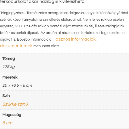
térkőburkolat akár házilag is kivitelezhető.
*
Megjegyzések: Természetes anyagokból dolgozunk, így a különböző gyártási
szériák között árnyalatnyi színeltérés előfordulhat. Nem teljes raklap esetén
egyszeri, 2500 Ft + áfa raklap bontási díjat számítunk fel, illetve raklapjaink
betét- és bérleti díjasok. Az árajánlat részletesen tartalmazni fogja ezeket a
Hasznos információk,
díjakat is. Bővebb információ a
dokumentumok
menüpont alatt.
Tömeg
175 kg
Méretek
20 × 16,5 × 8 cm
Szín
Szürke színű
Magasság
8 cm