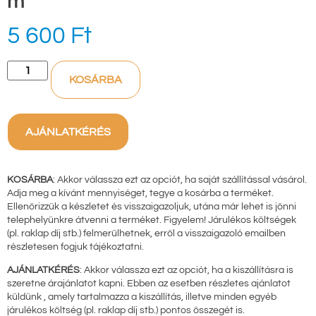
m²
5 600
Ft
KOSÁRBA
AJÁNLATKÉRÉS
KOSÁRBA
: Akkor válassza ezt az opciót, ha saját szállítással vásárol.
Adja meg a kívánt mennyiséget, tegye a kosárba a terméket.
Ellenőrizzük a készletet és visszaigazoljuk, utána már lehet is jönni
telephelyünkre átvenni a terméket. Figyelem! Járulékos költségek
(pl. raklap díj stb.) felmerülhetnek, erről a visszaigazoló emailben
részletesen fogjuk tájékoztatni.
AJÁNLATKÉRÉS
: Akkor válassza ezt az opciót, ha a kiszállításra is
szeretne árajánlatot kapni. Ebben az esetben részletes ajánlatot
küldünk , amely tartalmazza a kiszállítás, illetve minden egyéb
járulékos költség (pl. raklap díj stb.) pontos összegét is.