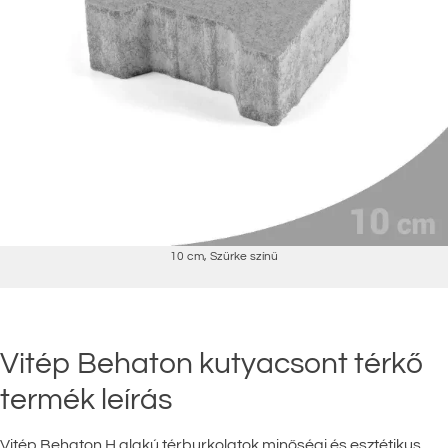
10 cm
,
Szürke színű
Vitép Behaton kutyacsont térkő
termék leírás
Vitép Behaton H alakú térburkolatok minőségi és esztétikus