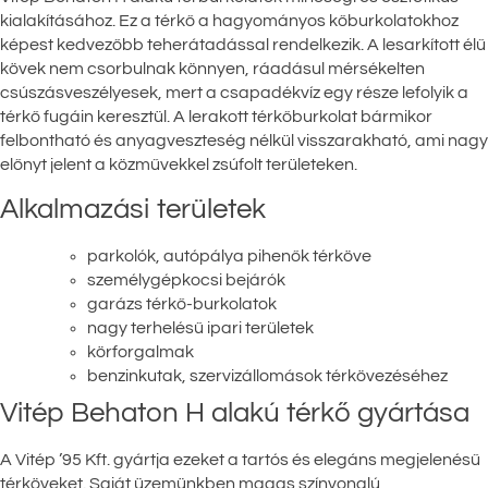
kialakításához. Ez a térkő a hagyományos kőburkolatokhoz
képest kedvezőbb teherátadással rendelkezik. A lesarkított élű
kövek nem csorbulnak könnyen, ráadásul mérsékelten
csúszásveszélyesek, mert a csapadékvíz egy része lefolyik a
térkő fugáin keresztül. A lerakott térkőburkolat bármikor
felbontható és anyagveszteség nélkül visszarakható, ami nagy
előnyt jelent a közművekkel zsúfolt területeken.
Alkalmazási területek
parkolók, autópálya pihenők térköve
személygépkocsi bejárók
garázs térkő-burkolatok
nagy terhelésű ipari területek
körforgalmak
benzinkutak, szervizállomások térkövezéséhez
Vitép Behaton H alakú térkő gyártása
A Vitép ’95 Kft. gyártja ezeket a tartós és elegáns megjelenésű
térköveket. Saját üzemünkben magas színvonalú