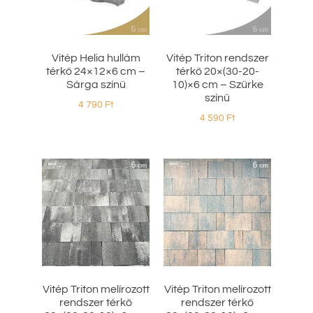
Vitép Helia hullám
Vitép Triton rendszer
térkő 24×12×6 cm –
térkő 20×(30-20-
Sárga színű
10)×6 cm – Szürke
színű
4 790
Ft
4 590
Ft
Vitép Triton melírozott
Vitép Triton melírozott
rendszer térkő
rendszer térkő