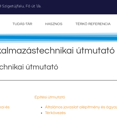
9 Szigetújfalu, Fő út 1/a.
TUDÁS-TÁR
HASZNOS
TÉRKŐ REFERENCIA
lkalmazástechnikai útmutató
chnikai útmutató
Építési útmutató
ai és
Általános javaslat alépítmény és ágya
Térkövezés