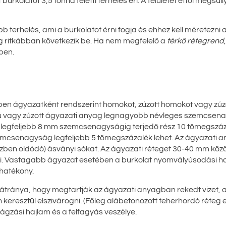
kolatot 3,5 tonna feletti terhelés éri. A felületet ettől megsü
 terhelés, ami a burkolatot érni fogja és ehhez kell méretezni a
 ritkábban következik be. Ha nem megfelelő a
térkő rétegrend
ében.
ben ágyazatként rendszerint homokot, zúzott homokot vagy zúz
ú vagy zúzott ágyazati anyag legnagyobb névleges szemcse
 legfeljebb 8 mm szemcsenagyságig terjedő rész 10 tömegszá
mcsenagyság legfeljebb 5 tömegszázalék lehet. Az ágyazati 
ízben oldódó) ásványi sókat. Az ágyazati réteget 30-40 mm közöt
ni. Vastagabb ágyazat esetében a burkolat nyomvályúsodási h
 hatékony.
átránya, hogy megtartják az ágyazati anyagban rekedt vizet, 
keresztül elszivárogni. (Főleg alábetonozott teherhordó réteg e
gzási hajlam és a felfagyás veszélye.