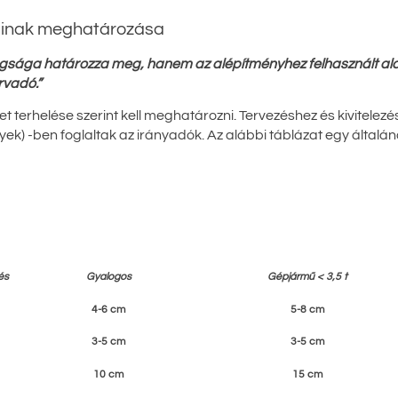
gainak meghatározása
tagsága határozza meg, hanem az alépítményhez felhasznált a
rvadó.”
et terhelése szerint kell meghatározni. Tervezéshez és kivitelezé
k) -ben foglaltak az irányadók. Az alábbi táblázat egy általán
és
Gyalogos
Gépjármű < 3,5 t
4-6 cm
5-8 cm
3-5 cm
3-5 cm
10 cm
15 cm