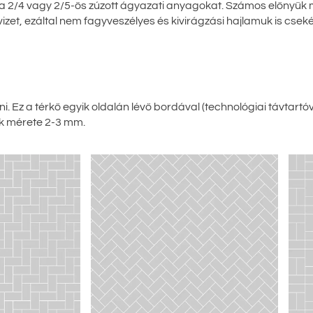
i a 2/4 vagy 2/5-ös zúzott ágyazati anyagokat. Számos előnyük
zet, ezáltal nem fagyveszélyes és kivirágzási hajlamuk is cseké
i. Ez a térkő egyik oldalán lévő bordával (technológiai távtartó
ek mérete 2-3 mm.