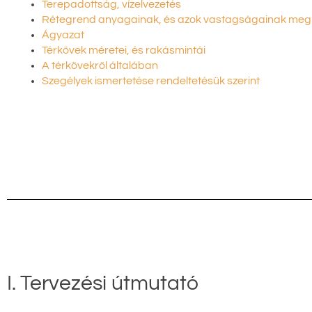
Terepadottság, vízelvezetés
Rétegrend anyagainak, és azok vastagságainak me
Ágyazat
Térkövek méretei, és rakásmintái
A térkövekről általában
Szegélyek ismertetése rendeltetésük szerint
I. Tervezési útmutató