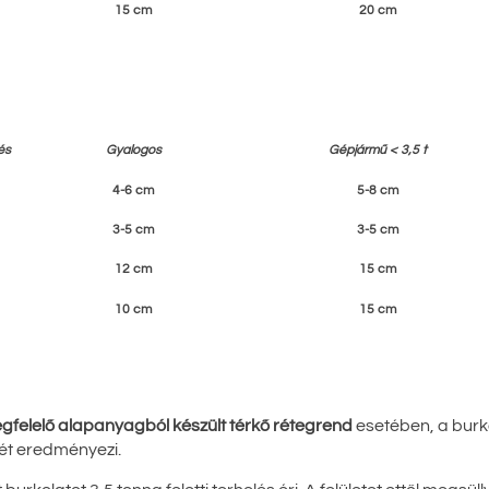
15 cm
20 cm
és
Gyalogos
Gépjármű < 3,5 t
4-6 cm
5-8 cm
3-5 cm
3-5 cm
12 cm
15 cm
10 cm
15 cm
felelő alapanyagból készült térkő rétegrend
esetében, a burko
sét eredményezi.