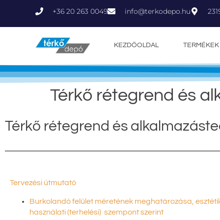
+36 20 263 0049
231
info@terkodepo.hu
KEZDŐOLDAL
TERMÉKEK
Térkő rétegrend és a
Térkő rétegrend és alkalmazáste
Tervezési útmutató
Burkolandó felület méretének meghatározása, esztétik
használati (terhelési) szempont szerint