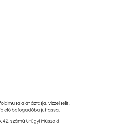
ű talaját áztatja, vízzel telíti.
gfelelő befogadóba juttassa.
03. 42. számú Útügyi Műszaki