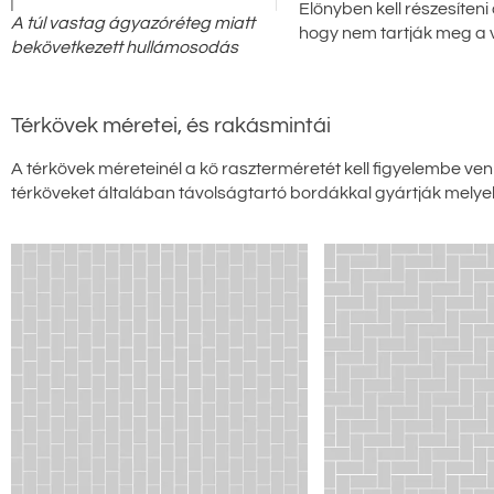
Előnyben kell részesíten
A túl vastag ágyazóréteg miatt
hogy nem tartják meg a vi
bekövetkezett hullámosodás
Térkövek méretei, és rakásmintái
A térkövek méreteinél a kő raszterméretét kell figyelembe venn
térköveket általában távolságtartó bordákkal gyártják mely