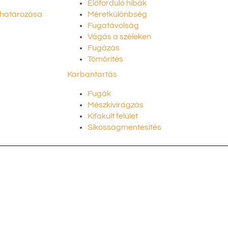
Előforduló hibák
ghatározása
Méretkülönbség
Fugatávolság
Vágás a széleken
Fugázás
Tömörítés
Karbantartás
Fugák
Mészkivirágzás
Kifakult felület
Síkosságmentesítés