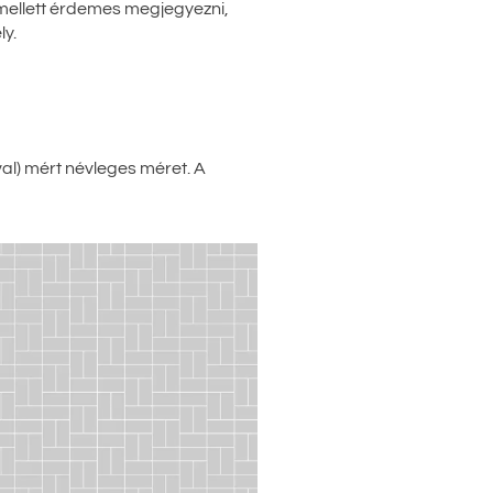
 mellett érdemes megjegyezni,
ly.
val) mért névleges méret. A