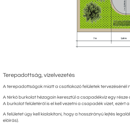
Terepadottság, vízelvezetés
A terepadottságok miatt a csatlakozó felületek tervezésénél 
A térkő burkolat hézagain keresztül a csapadékvíz egy része a 
A burkolat felületéről is el kell vezetni a csapadék vizet, ez
A felületet úgy kell kialakítani, hogy a hosszirányú lejtés leg
előírás).