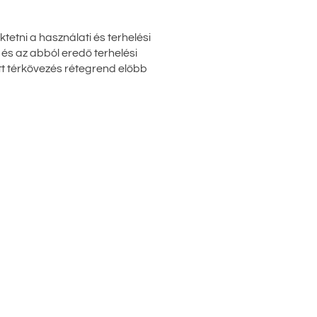
etni a használati és terhelési
 és az abból eredő terhelési
tt térkövezés rétegrend előbb