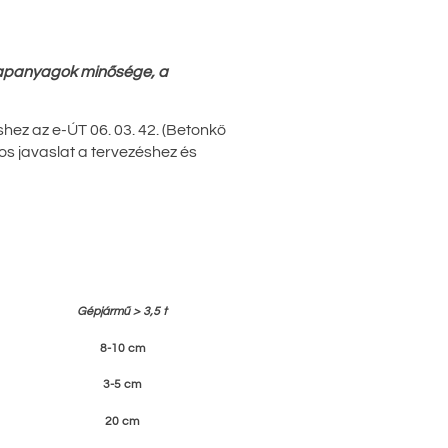
lapanyagok minősége, a
shez az e-ÚT 06. 03. 42. (Betonkő
os javaslat a tervezéshez és
Gépjármű > 3,5 t
8-10 cm
3-5 cm
20 cm