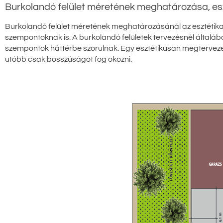
Burkolandó felület méretének meghatározása, eszté
Burkolandó felület méretének meghatározásánál az esztétikai s
szempontoknak is. A burkolandó felületek tervezésnél általába
szempontok háttérbe szorulnak. Egy esztétikusan megtervezett
utóbb csak bosszúságot fog okozni.