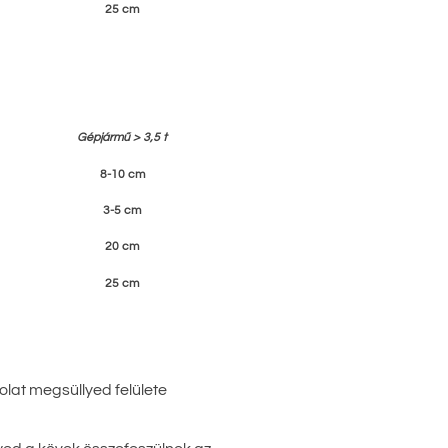
25 cm
Gépjármű > 3,5 t
8-10 cm
3-5 cm
20 cm
25 cm
lat megsüllyed felülete