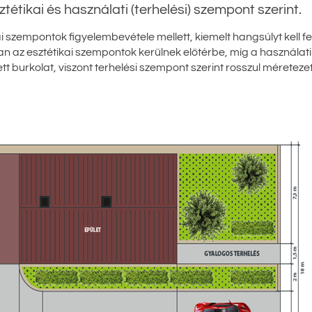
tikai és használati (terhelési) szempont szerint.
zempontok figyelembevétele mellett, kiemelt hangsúlyt kell fekt
n az esztétikai szempontok kerülnek előtérbe, míg a használati
 burkolat, viszont terhelési szempont szerint rosszul méreteze