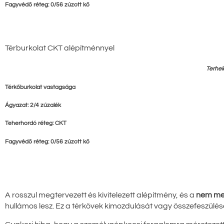
Fagyvédő réteg: 0/56 zúzott kő
Térburkolat CKT alépítménnyel
Terhel
Térkőburkolat vastagsága
Ágyazat: 2/4 zúzalék
Teherhordó réteg: CKT
Fagyvédő réteg: 0/56 zúzott kő
A rosszul megtervezett és kivitelezett alépítmény, és a
nem meg
hullámos lesz. Ez a térkövek kimozdulását vagy összefeszülé