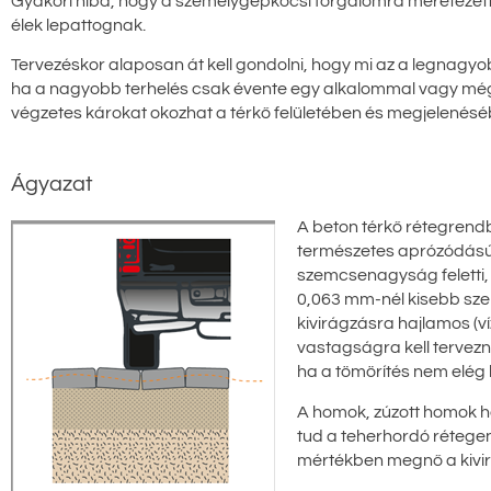
Gyakori hiba, hogy a személygépkocsi forgalomra méretezett bur
élek lepattognak.
Tervezéskor alaposan át kell gondolni, hogy mi az a legnagyobb
ha a nagyobb terhelés csak évente egy alkalommal vagy még
végzetes károkat okozhat a térkő felületében és megjelenés
Ágyazat
A beton térkő rétegrend
természetes aprózódás
szemcsenagyság feletti,
0,063 mm-nél kisebb sze
kivirágzásra hajlamos (v
vastagságra kell tervez
ha a tömörítés nem elég
A homok, zúzott homok h
tud a teherhordó rétegen 
mértékben megnő a kivirá