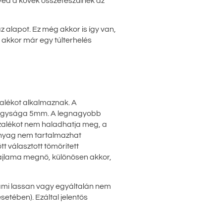
llyed a kövek összefeszülnek az
z alapot. Ez még akkor is így van,
, akkor már egy túlterhelés
alékot alkalmaznak. A
nagysága 5mm. A legnagyobb
zalékot nem haladhatja meg, a
anyag nem tartalmazhat
t választott tömörített
ajlama megnő, különösen akkor,
ami lassan vagy egyáltalán nem
setében). Ezáltal jelentős