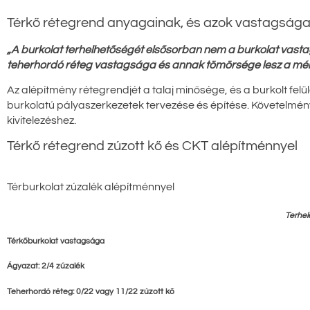
Térkő rétegrend anyagainak, és azok vastagsá
„A burkolat terhelhetőségét elsősorban nem a burkolat vas
teherhordó réteg vastagsága és annak tömörsége lesz a mé
Az alépítmény rétegrendjét a talaj minősége, és a burkolt felül
burkolatú pályaszerkezetek tervezése és építése. Követelménye
kivitelezéshez.
Térkő rétegrend zúzott kő és CKT alépítménnyel
Térburkolat zúzalék alépítménnyel
Terhel
Térkőburkolat vastagsága
Ágyazat: 2/4 zúzalék
Teherhordó réteg: 0/22 vagy 11/22 zúzott kő