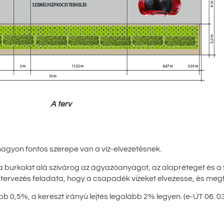
A terv
nagyon fontos szerepe van a víz-elvezetésnek.
burkolat alá szivárog az ágyazóanyagot, az alapréteget és a földm
ért a tervezés feladata, hogy a csapadék vizeket elvezesse, és me
alább 0,5%, a kereszt irányú lejtés legalább 2% legyen. (e-ÚT 06. 