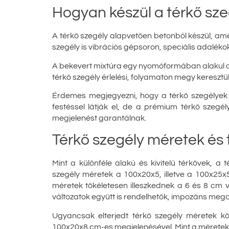
Hogyan készül a térkő sze
A térkő szegély alapvetően betonból készül, ame
szegély is vibrációs gépsoron, speciális adalékok
A bekevert mixtúra egy nyomóformában alakul a k
térkő szegély érlelési, folyamaton megy keresz
Érdemes megjegyezni, hogy a térkő szegélyek kü
festéssel látják el, de a prémium térkő szeg
megjelenést garantálnak.
Térkő szegély méretek és
Mint a különféle alakú és kivitelű térkövek, a
szegély méretek a 100x20x5, illetve a 100x25
méretek tökéletesen illeszkednek a 6 és 8 cm 
változatok együtt is rendelhetők, impozáns me
Ugyancsak elterjedt térkő szegély méretek köz
100x20x8 cm-es megjelenésével. Mint a méretekb