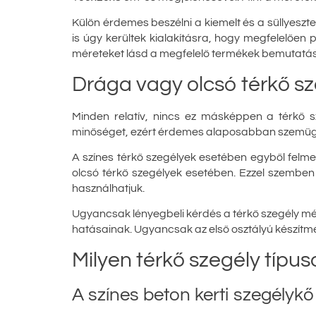
Külön érdemes beszélni a kiemelt és a süllyesztet
is úgy kerültek kialakításra, hogy megfelelően 
méreteket lásd a megfelelő termékek bemutat
Drága vagy olcsó térkő s
Minden relatív, nincs ez másképpen a térkő s
minőséget, ezért érdemes alaposabban szemügy
A színes térkő szegélyek esetében egyből felmer
olcsó térkő szegélyek esetében. Ezzel szemben
használhatjuk.
Ugyancsak lényegbeli kérdés a térkő szegély mé
hatásainak. Ugyancsak az első osztályú készítmény
Milyen térkő szegély típu
A színes beton kerti szegélykő