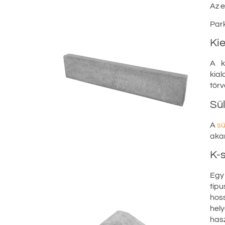
Az e
Park
Ki
A k
kial
törv
Sül
A
sü
akar
K-
Egy 
típu
hoss
hel
hasz