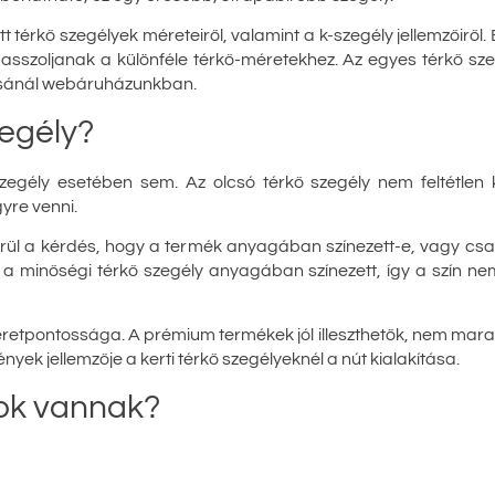
t térkő szegélyek méreteiről, valamint a k-szegély jellemzőiről.
passzoljanak a különféle térkő-méretekhez. Az egyes térkő sz
ásánál webáruházunkban.
zegély?
zegély esetében sem. Az olcsó térkő szegély nem feltétlen k
re venni.
ül a kérdés, hogy a termék anyagában színezett-e, vagy csak 
 a minőségi térkő szegély anyagában színezett, így a szín ne
retpontossága. A prémium termékek jól illeszthetők, nem marad
ek jellemzője a kerti térkő szegélyeknél a nút kialakítása.
sok vannak?