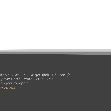
itép ’95 Kft., 2319 Szigetújfalu, Fő utca 1/a.
yitva: Hétfő–Péntek 7:00–15:30
nfo@terkodepo.hu
36 20 263 0049