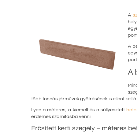
A
s
hely
egym
pont
A be
egy
park
A 
Mind
sze
több tonnás járművek gyötrésének is ellent kell ál
Ilyen a méteres, a kiemelt és a süllyesztett
beto
érdemes számításba venni
Erősített kerti szegély – méteres b