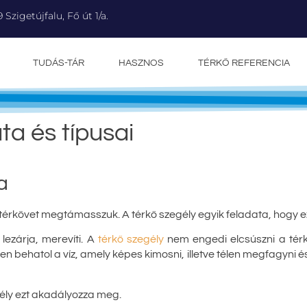
9 Szigetújfalu, Fő út 1/a.
TUDÁS-TÁR
HASZNOS
TÉRKŐ REFERENCIA
ta és típusai
a
 térkövet megtámasszuk. A térkő szegély egyik feladata, hogy ez
 lezárja, merevíti. A
térkő szegély
nem engedi elcsúszni a térkö
en behatol a víz, amely képes kimosni, illetve télen megfagyni é
gély ezt akadályozza meg.