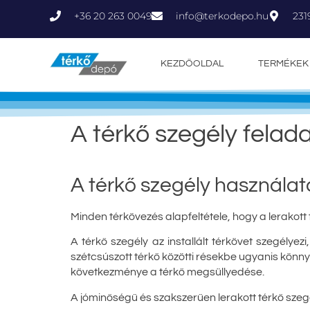
+36 20 263 0049
231
info@terkodepo.hu
KEZDŐOLDAL
TERMÉKEK
A térkő szegély felada
A térkő szegély használat
Minden térkövezés alapfeltétele, hogy a lerakott
A térkő szegély az installált térkövet szegélyezi,
szétcsúszott térkő közötti résekbe ugyanis könny
következménye a térkő megsüllyedése.
A jóminőségű és szakszerűen lerakott térkő sze