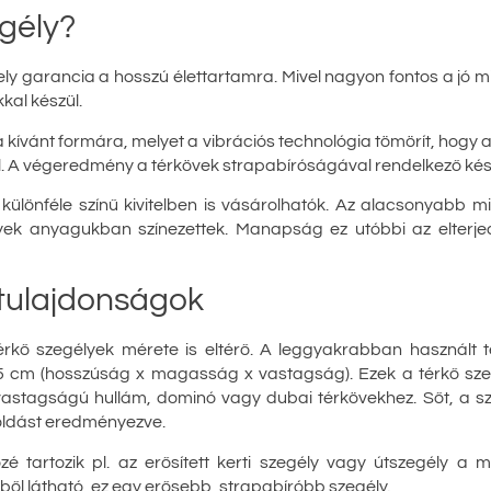
gély?
ly garancia a hosszú élettartamra. Mivel nagyon fontos a jó 
kal készül.
ívánt formára, melyet a vibrációs technológia tömörít, hogy a m
tül. A végeredmény a térkövek strapabíróságával rendelkező ké
lönféle színű kivitelben is vásárolhatók. Az alacsonyabb mi
élyek anyagukban színezettek. Manapság ez utóbbi az elterje
 tulajdonságok
 térkő szegélyek mérete is eltérő. A leggyakrabban használt 
x5 cm (hosszúság x magasság x vastagság). Ezek a térkő sze
vastagságú hullám, dominó vagy dubai térkövekhez. Sőt, a sz
goldást eredményezve.
é tartozik pl. az erősített kerti szegély vagy útszegély a 
ől látható, ez egy erősebb, strapabíróbb szegély.