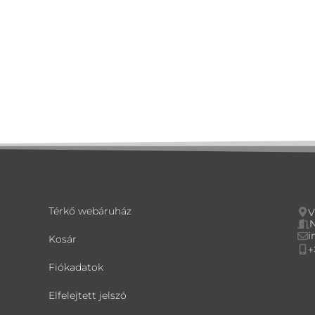
Térkő webáruház
V
N
i
Kosár
+
Fiókadatok
Elfelejtett jelszó