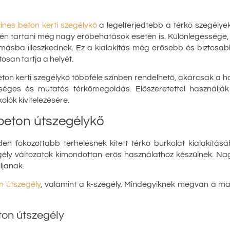
zínes beton kerti szegélykő
a legelterjedtebb a térkő szegélyek
én tartani még nagy erőbehatások esetén is. Különlegessége,
ásba illeszkednek. Ez a kialakítás még erősebb és biztosabb 
osan tartja a helyét.
ton kerti szegélykő többféle színben rendelhető, akárcsak a hoz
séges és mutatós térkőmegoldás. Előszeretettel használják
olók kivitelezésére.
beton útszegélykő
en fokozottabb terhelésnek kitett térkő burkolat kialakítás
gély változatok kimondottan erős használathoz készülnek. Nag
ljanak.
n útszegély
, valamint a k-szegély. Mindegyiknek megvan a m
eton útszegély