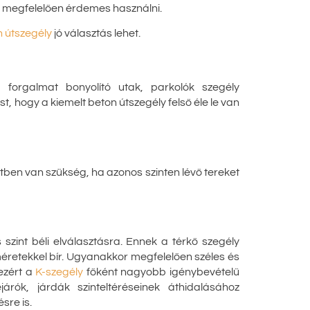
k megfelelően érdemes használni.
 útszegély
jó választás lehet.
 forgalmat bonyolító utak, parkolók szegély
t, hogy a kiemelt beton útszegély felső éle le van
en van szükség, ha azonos szinten lévő tereket
 szint béli elválasztásra. Ennek a térkő szegély
éretekkel bír. Ugyanakkor megfelelően széles és
ezért a
K-szegély
főként nagyobb igénybevételű
árók, járdák szinteltéréseinek áthidalásához
sre is.