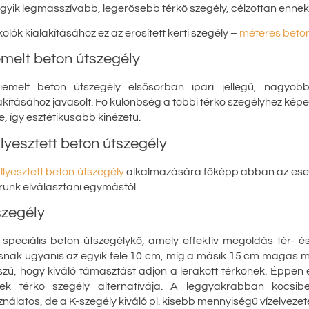
gyik legmasszívabb, legerősebb térkő szegély, célzottan enne
olók kialakításához ez az erősített kerti szegély –
méteres beton
emelt beton útszegély
iemelt beton útszegély elsősorban ipari jellegű, nagyobb
akításához javasolt. Fő különbség a többi térkő szegélyhez képes
e, így esztétikusabb kinézetű.
lyesztett beton útszegély
llyesztett beton útszegély
alkalmazására főképp abban az esetb
unk elválasztani egymástól.
szegély
speciális beton útszegélykő, amely effektív megoldás tér- és
snak ugyanis az egyik fele 10 cm, míg a másik 15 cm magas m
zú, hogy kiváló támasztást adjon a lerakott térkőnek. Éppen 
yek térkő szegély alternatívája. A leggyakrabban kocsibej
nálatos, de a K-szegély kiváló pl. kisebb mennyiségű vízelvezeté