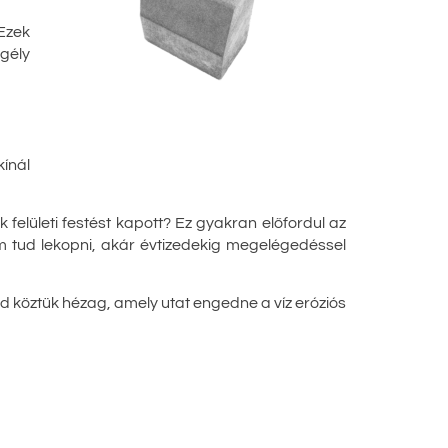
 Ezek
egély
ínál
felületi festést kapott? Ez gyakran előfordul az
m tud lekopni, akár évtizedekig megelégedéssel
 köztük hézag, amely utat engedne a víz eróziós