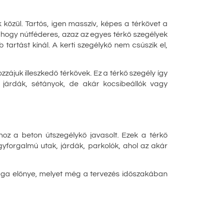
 közül. Tartós, igen masszív, képes a térkövet a
 hogy nútféderes, azaz az egyes térkő szegélyek
tartást kínál. A kerti szegélykő nem csúszik el,
zájuk illeszkedő térkövek. Ez a térkő szegély így
 járdák, sétányok, de akár kocsibeállók vagy
ához a beton útszegélykő javasolt. Ezek a térkő
yforgalmú utak, járdák, parkolók, ahol az akár
aga előnye, melyet még a tervezés időszakában