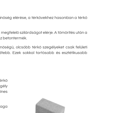
minőség elérése, a térkövekhez hasonlóan a térkő
egfelelő szilárdságot elérje. A tömörítés után a
sz betontermék.
nőségű, olcsóbb térkő szegélyeket csak felületi
dtebb. Ezek sokkal tartósabb és esztétikusabb
térkő
gély
ínes
maga