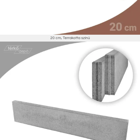
20 cm
,
Terrakotta színű