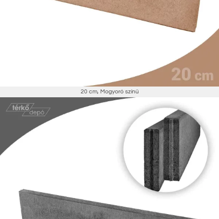
20 cm
,
Mogyoró színű