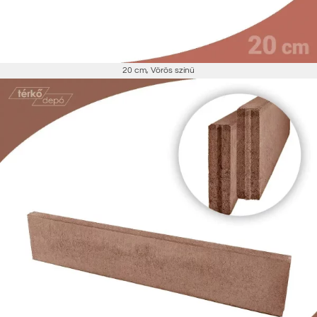
20 cm
,
Vörös színű