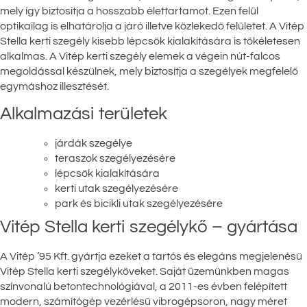
mely így biztosítja a hosszabb élettartamot. Ezen felül
optikailag is elhatárolja a járó illetve közlekedő felületet. A Vitép
Stella kerti szegély kisebb lépcsők kialakítására is tökéletesen
alkalmas. A Vitép kerti szegély elemek a végein nút-falcos
megoldással készülnek, mely biztosítja a szegélyek megfelelő
egymáshoz illesztését.
Alkalmazási területek
járdák szegélye
teraszok szegélyezésére
lépcsők kialakítására
kerti utak szegélyezésére
park és bicikli utak szegélyezésére
Vitép Stella kerti szegélykő – gyártása
A Vitép ’95 Kft. gyártja ezeket a tartós és elegáns megjelenésű
Vitép Stella kerti szegélyköveket. Saját üzemünkben magas
színvonalú betontechnológiával, a 2011-es évben felépített
modern, számítógép vezérlésű vibrogépsoron, nagy méret