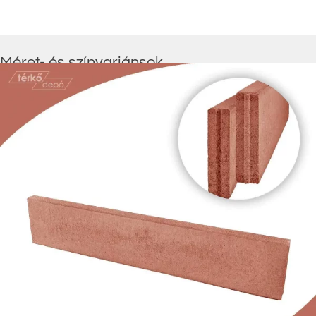
Méret- és színvariánsok