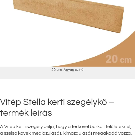
20 cm
,
Agyag színű
Vitép Stella kerti szegélykő –
termék leírás
A Vitép kerti szegély célja, hogy a térkővel burkolt felületeknél,
a szélső kövek meglazulását, kimozdulását megakadályozza,