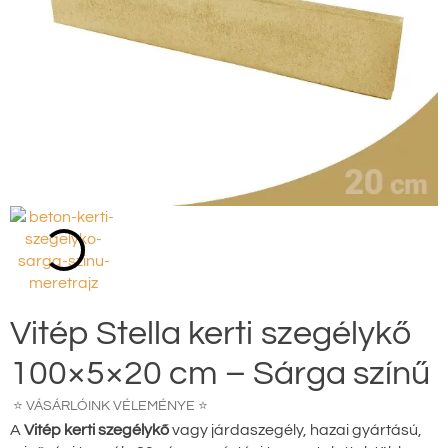
Vitép Stella kerti szegélykő
100×5×20 cm – Sárga színű
⭐ VÁSÁRLÓINK VÉLEMÉNYE ⭐
A
Vitép kerti szegélykő
vagy járdaszegély, hazai gyártású,