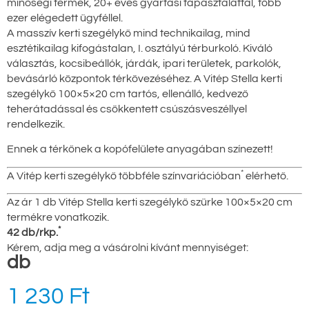
minőségi termék, 20+ éves gyártási tapasztalattal, több
ezer elégedett ügyféllel.
A masszív kerti szegélykő mind technikailag, mind
esztétikailag kifogástalan, I. osztályú térburkoló. Kiváló
választás, kocsibeállók, járdák, ipari területek, parkolók,
bevásárló központok térkövezéséhez. A Vitép Stella kerti
szegélykő 100×5×20 cm tartós, ellenálló, kedvező
teherátadással és csökkentett csúszásveszéllyel
rendelkezik.
Ennek a térkőnek a kopófelülete anyagában színezett!
*
A Vitép kerti szegélykő többféle színvariációban
elérhető.
Az ár 1 db Vitép Stella kerti szegélykő szürke 100×5×20 cm
termékre vonatkozik.
*
42 db/rkp.
Kérem, adja meg a vásárolni kívánt mennyiséget:
db
1 230
Ft