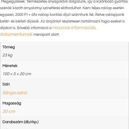
*
Megjegyzések: Természetes anyagokból dolgozunk, így a különböző gyártási
szériák között árnyalatnyi színeltérés előfordulhat. Nem teljes raklap esetén
egyszeri, 2500 Ft + áfa raklap bontási díjat számítunk fel, illetve raklapjaink
betét- és bérleti díjasok. Az árajánlat részletesen tartalmazni fogja ezeket a
Hasznos információk,
díjakat is. Bővebb információ a
dokumentumok
menüpont alatt.
Tömeg
23 kg
Méretek
100 × 5 × 20 cm
Szín
Sárga színű
Magasság
20 cm
Darabszám (db/rkp.)