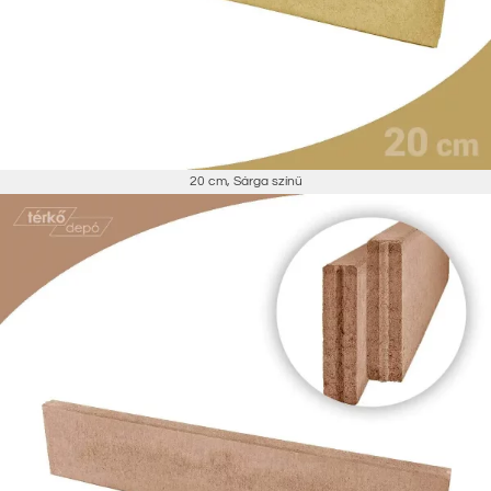
20 cm
,
Sárga színű