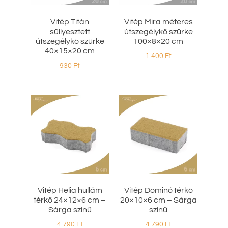
Vitép Titán
Vitép Mira méteres
süllyesztett
útszegélykő szürke
útszegélykő szürke
100×8×20 cm
40×15×20 cm
1 400
Ft
930
Ft
Vitép Helia hullám
Vitép Dominó térkő
térkő 24×12×6 cm –
20×10×6 cm – Sárga
Sárga színű
színű
4 790
Ft
4 790
Ft