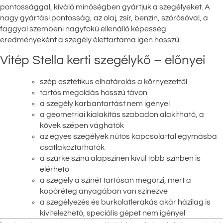
pontossággal, kiváló minőségben gyártjuk a szegélyeket. A
nagy gyártási pontosság, az olaj, zsír, benzin, szórósóval, a
faggyal szembeni nagyfokú ellenálló képesség
eredményeként a szegély élettartama igen hosszú.
Vitép Stella kerti szegélykő – előnyei
szép esztétikus elhatárolás a környezettől
tartós megoldás hosszú távon
a szegély karbantartást nem igényel
a geometriai kialakítás szabadon alakítható, a
kövek szépen vághatók
az egyes szegélyek nútos kapcsolattal egymásba
csatlakoztathatók
a szürke színű alapszínen kívül több színben is
elérhető
a szegély a színét tartósan megőrzi, mert a
kopóréteg anyagában van színezve
a szegélyezés és burkolatlerakás akár házilag is
kivitelezhető, speciális gépet nem igényel