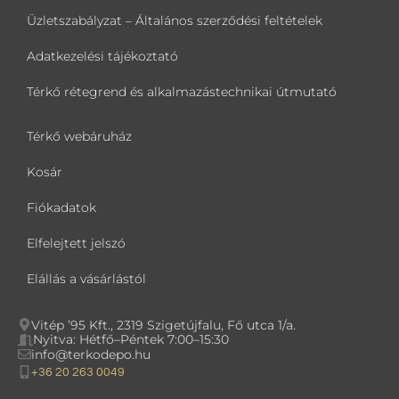
Üzletszabályzat – Általános szerződési feltételek
Adatkezelési tájékoztató
Térkő rétegrend és alkalmazástechnikai útmutató
Térkő webáruház
Kosár
Fiókadatok
Elfelejtett jelszó
Elállás a vásárlástól
Vitép ’95 Kft., 2319 Szigetújfalu, Fő utca 1/a.
Nyitva: Hétfő–Péntek 7:00–15:30
info@terkodepo.hu
+36 20 263 0049