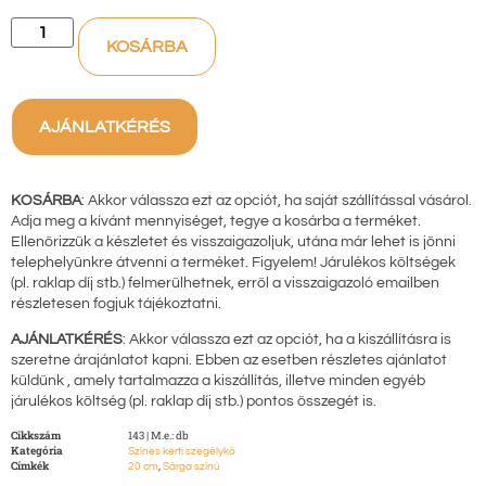
KOSÁRBA
AJÁNLATKÉRÉS
KOSÁRBA
: Akkor válassza ezt az opciót, ha saját szállítással vásárol.
Adja meg a kívánt mennyiséget, tegye a kosárba a terméket.
Ellenőrizzük a készletet és visszaigazoljuk, utána már lehet is jönni
telephelyünkre átvenni a terméket. Figyelem! Járulékos költségek
(pl. raklap díj stb.) felmerülhetnek, erről a visszaigazoló emailben
részletesen fogjuk tájékoztatni.
AJÁNLATKÉRÉS
: Akkor válassza ezt az opciót, ha a kiszállításra is
szeretne árajánlatot kapni. Ebben az esetben részletes ajánlatot
küldünk , amely tartalmazza a kiszállítás, illetve minden egyéb
járulékos költség (pl. raklap díj stb.) pontos összegét is.
Cikkszám
143 | M.e.: db
Kategória
Színes kerti szegélykő
Címkék
,
20 cm
Sárga színű