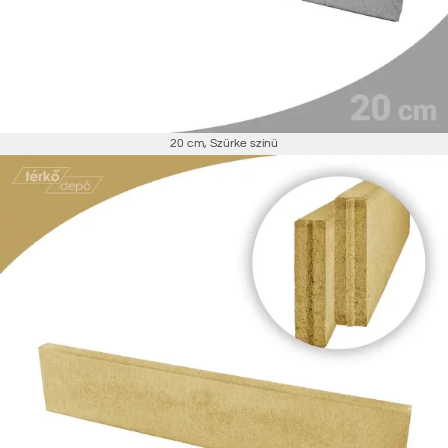
20 cm
,
Szürke színű