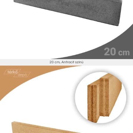
20 cm
,
Antracit színű