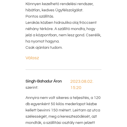
Könnyen kezelhető rendelési rendszer,
hibátlan, kedves Ügyfélszolgálat.
Pontos szállítás.
Lerakás közben hidraulika olaj fröccsent
néhány térkőre. A szállító mondta, hogy
jelzi a központban, nem lesz gond. Cserélik,
ha nyomot hagyna.
Csak ajánlani tudom.
Válasz
Singh-Bahadur Áron
2023.08.02.
szerint:
15:20
Annyira nem volt sikeres a teljesítés, a 120
db egyenként 50 kilós mederlapot kézbe
kellett bevinni 150 métert. Leírtam az utca
szélességét, meg a kereszteződését, azt
mondták, a szállítási osztály nem jelzett