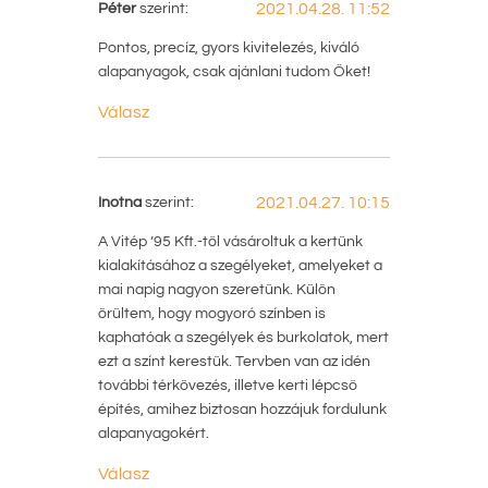
Péter
szerint:
2021.04.28. 11:52
Pontos, precíz, gyors kivitelezés, kiváló
alapanyagok, csak ajánlani tudom Őket!
Válasz
Inotna
szerint:
2021.04.27. 10:15
A Vitép ’95 Kft.-től vásároltuk a kertünk
kialakításához a szegélyeket, amelyeket a
mai napig nagyon szeretünk. Külön
örültem, hogy mogyoró színben is
kaphatóak a szegélyek és burkolatok, mert
ezt a színt kerestük. Tervben van az idén
további térkövezés, illetve kerti lépcső
építés, amihez biztosan hozzájuk fordulunk
alapanyagokért.
Válasz