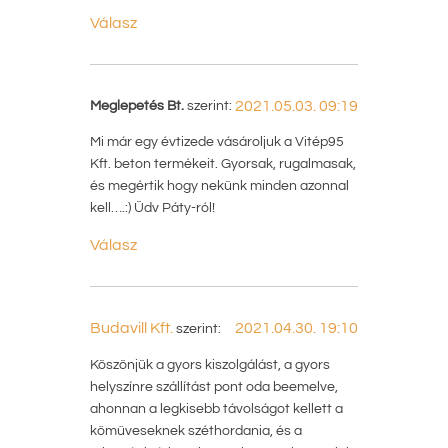
Válasz
Meglepetés Bt.
szerint:
2021.05.03. 09:19
Mi már egy évtizede vásároljuk a Vitép95
Kft. beton termékeit. Gyorsak, rugalmasak,
és megértik hogy nekünk minden azonnal
kell….:) Üdv Páty-ról!
Válasz
Budavill Kft.
2021.04.30. 19:10
szerint:
Köszönjük a gyors kiszolgálást, a gyors
helyszínre szállítást pont oda beemelve,
ahonnan a legkisebb távolságot kellett a
kőműveseknek széthordania, és a