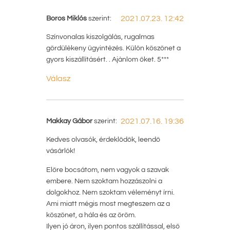
Boros Miklós
szerint:
2021.07.23. 12:42
Színvonalas kiszolgàlàs, rugalmas
gördülèkeny ügyintèzés. Külön köszönet a
gyors kiszállításért. . Ajànlom őket. 5***
Válasz
Makkay Gábor
szerint:
2021.07.16. 19:36
Kedves olvasók, érdeklödők, leendő
vásárlók!
Előre bocsátom, nem vagyok a szavak
embere. Nem szoktam hozzászolni a
dolgokhoz. Nem szoktam véleményt írni.
Ami miatt mégis most megteszem az a
köszönet, a hála és az öröm.
Ilyen jó áron, ilyen pontos szállítással, első