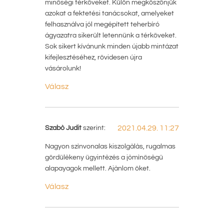
minőségi térköveket. Külön megköszönjük
azokat a fektetési tanácsokat, amelyeket
felhasználva jól megépített teherbíró
ágyazatra sikerült letennünk a térköveket.
Sok sikert kívánunk minden újabb mintázat
kifejlesztéséhez, rövidesen újra
vásárolunk!
Válasz
Szabò Judit
szerint:
2021.04.29. 11:27
Nagyon szìnvonalas kiszolgàlàs, rugalmas
gördülèkeny ügyintèzés a jòmìnősègű
alapayagok mellett. Ajànlom őket.
Válasz