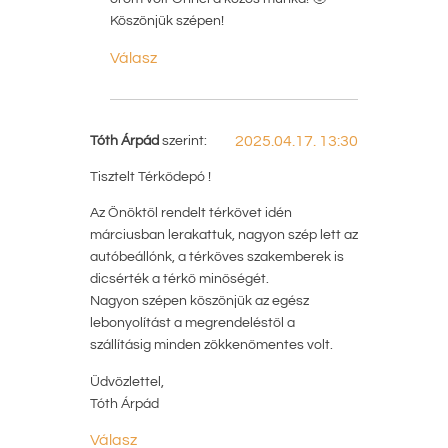
Köszönjük szépen!
Válasz
Tóth Árpád
szerint:
2025.04.17. 13:30
Tisztelt Térkődepó !
Az Önöktől rendelt térkövet idén
márciusban lerakattuk, nagyon szép lett az
autóbeállónk, a térköves szakemberek is
dicsérték a térkő minőségét.
Nagyon szépen köszönjük az egész
lebonyolítást a megrendeléstől a
szállításig minden zökkenőmentes volt.
Üdvözlettel,
Tóth Árpád
Válasz