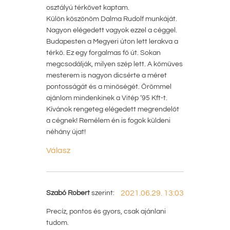
osztályú térkövet kaptam.
Külön köszönöm Dalma Rudolf munkáját.
Nagyon elégedett vagyok ezzel a céggel.
Budapesten a Megyeri úton lett lerakva a
térkő. Ez egy forgalmas fő út. Sokan
megcsodálják, milyen szép lett. A kőmüves
mesterem is nagyon dicsérte a méret
pontosságát és a minőségét. Örömmel
ajánlom mindenkinek a Vitép ‘95 Kft-t.
Kívánok rengeteg elégedett megrendelőt
a cégnek! Remélem én is fogok küldeni
néhány újat!
Válasz
Szabó Robert
szerint:
2021.06.29. 13:03
Precíz, pontos és gyors, csak ajánlani
tudom.