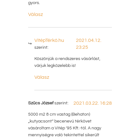
gyors.
Válasz
VitépTérkő.hu
2021.04.12.
23:25
szerint:
Köszönjük a rendszeres vásárlást,
várjuk legközelebb is!
Válasz
Szűcs József
szerint:
2021.03.22. 16:28
5000 m2 8 cm vastag (Behaton)
„kutyacsont” becenevű térkövet
vásároltam a Vitép ’95 Kft.-től. A nagy
mennyiségre való tekintettel sikerült