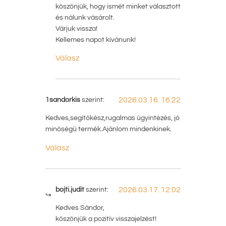
köszönjük, hogy ismét minket választott
és nálunk vásárolt.
Várjuk vissza!
Kellemes napot kívánunk!
Válasz
1sandorkis
szerint:
2026.03.16. 16:22
Kedves,segítőkész,rugalmas ügyintézés, jó
minőségű termék.Ajánlom mindenkinek.
Válasz
bojti.judit
szerint:
2026.03.17. 12:02
Kedves Sándor,
köszönjük a pozitív visszajelzést!