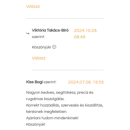
Válasz
Viktória Takács-Bíró
2024.10.28.
szerint:
08:49
Köszönjük! 🙂
Válasz
Kiss Bogi
szerint:
2024.07.08. 19:55
Nagyon kedves, segítőkész, precíz és
rugalmas kiszolgálás.
Korrekt hozzáállás, szervezés és kiszállítás,
kérésnek megfelelően.
Ajánlani tudom mindenkinek!
Köszönjük!