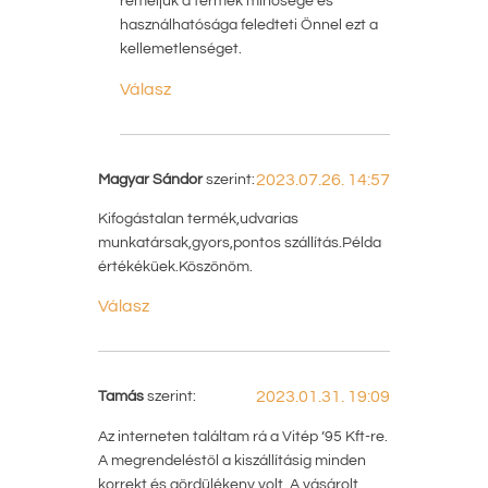
reméljük a termék minősége és
használhatósága feledteti Önnel ezt a
kellemetlenséget.
Válasz
Magyar Sándor
szerint:
2023.07.26. 14:57
Kifogástalan termék,udvarias
munkatársak,gyors,pontos szállítás.Példa
értékéküek.Köszönöm.
Válasz
Tamás
szerint:
2023.01.31. 19:09
Az interneten találtam rá a Vitép ’95 Kft-re.
A megrendeléstől a kiszállításig minden
korrekt és gördülékeny volt. A vásárolt