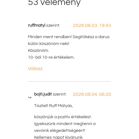
53 vélemény
ruffmatyi
szerint:
2026.08.03. 19:43
Minden ment rendben! Segitőkész a darus
külön köszönöm neki!
Köszönöm.
10- böl 10-re értékelem.
Válasz
bojti.judit
szerint:
2026.08.04. 06:20
Tisztelt Ruff Mátyás,
köszönjük a pozitív értékelést.
Igyekszünk mindent megtenni a
vevőink elégedettségéért!
Kellemes napot kívánunk.