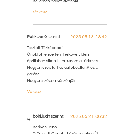
Kellemes napot kívánok!
Válasz
Patik Jenő
szerint:
2025.05.13. 18:42
Tisztelt Térkődepó !
Önöktől rendeltem térkövet. Idén
áprilisban sikerült leraknom a térkövet.
Nagyon szép lett az autóbeállónK és a
garázs.
Nagyon szépen köszönjük
Válasz
bojti.judit
szerint:
2025.05.21. 06:32
Kedves Jenő,
öröm volt Önnel a közös munka! 🙂