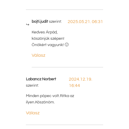
bojti.judit
szerint:
2025.05.21. 06:31
Kedves Árpád,
köszönjük szépen!
Önökért vagyunk! 🙂
Válasz
Labancz Norbert
2024.12.19.
szerint:
16:44
Minden pöpec volt.Ritka az
ilyen.Köszönöm.
Válasz