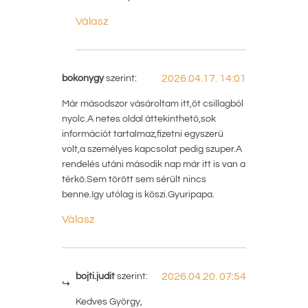
Válasz
bokonygy
szerint:
2026.04.17. 14:01
Már másodszor vásároltam itt,öt csillagból
nyolc.A netes oldal áttekinthető,sok
információt tartalmaz,fizetni egyszerű
volt,a személyes kapcsolat pedig szuper.A
rendelés utáni második nap már itt is van a
térkő.Sem törött sem sérült nincs
benne.Igy utólag is köszi.Gyuripapa.
Válasz
bojti.judit
szerint:
2026.04.20. 07:54
Kedves György,