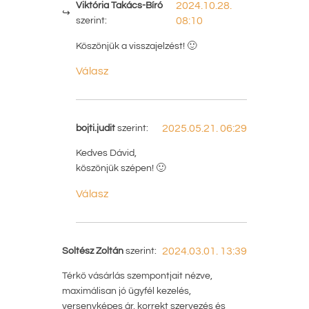
Viktória Takács-Bíró
2024.10.28.
szerint:
08:10
Köszönjük a visszajelzést! 🙂
Válasz
bojti.judit
szerint:
2025.05.21. 06:29
Kedves Dávid,
köszönjük szépen! 🙂
Válasz
Soltész Zoltán
szerint:
2024.03.01. 13:39
Térkő vásárlás szempontjait nézve,
maximálisan jó ügyfél kezelés,
versenyképes ár, korrekt szervezés és