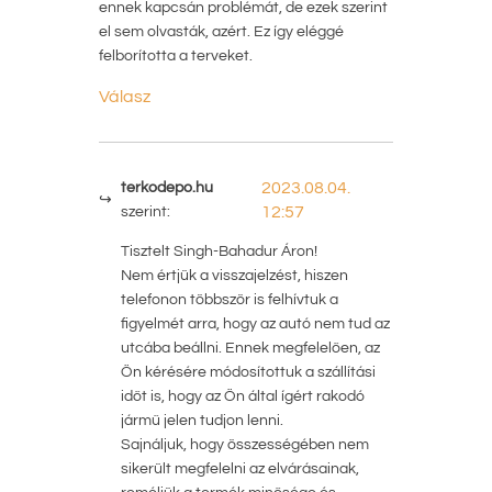
ennek kapcsán problémát, de ezek szerint
el sem olvasták, azért. Ez így eléggé
felborította a terveket.
Válasz
terkodepo.hu
2023.08.04.
szerint:
12:57
Tisztelt Singh-Bahadur Áron!
Nem értjük a visszajelzést, hiszen
telefonon többször is felhívtuk a
figyelmét arra, hogy az autó nem tud az
utcába beállni. Ennek megfelelően, az
Ön kérésére módosítottuk a szállítási
időt is, hogy az Ön által ígért rakodó
jármű jelen tudjon lenni.
Sajnáljuk, hogy összességében nem
sikerült megfelelni az elvárásainak,