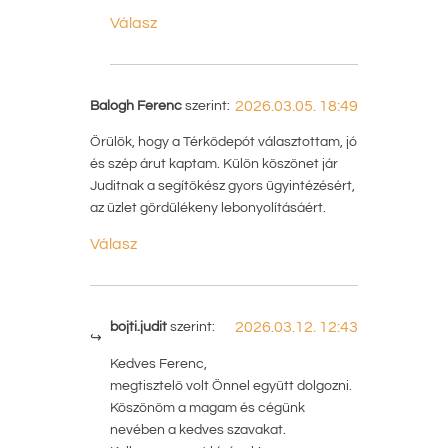
Válasz
Balogh Ferenc
szerint:
2026.03.05. 18:49
Örülök, hogy a Térkődepót választottam, jó
és szép árut kaptam. Külön köszönet jár
Juditnak a segítőkész gyors ügyintézésért,
az üzlet gördülékeny lebonyolításáért.
Válasz
bojti.judit
szerint:
2026.03.12. 12:43
Kedves Ferenc,
megtisztelő volt Önnel együtt dolgozni.
Köszönöm a magam és cégünk
nevében a kedves szavakat.