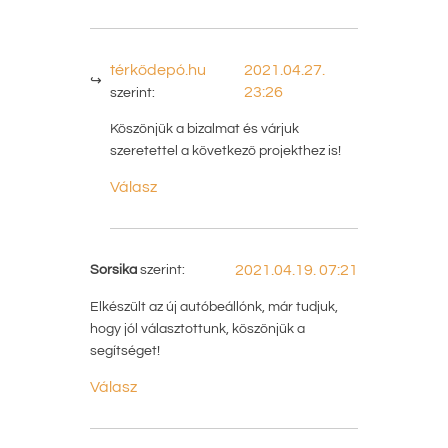
térkődepó.hu
2021.04.27.
23:26
szerint:
Köszönjük a bizalmat és várjuk
szeretettel a következő projekthez is!
Válasz
Sorsika
szerint:
2021.04.19. 07:21
Elkészült az új autóbeállónk, már tudjuk,
hogy jól választottunk, köszönjük a
segítséget!
Válasz