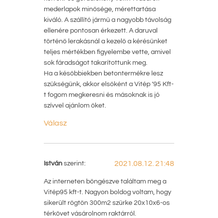
mederlapok minősége, mérettartása
kiváló. A szállító jármű a nagyobb távolság
ellenére pontosan érkezett. A daruval
történő lerakásnál a kezelő a kérésünket
teljes mértékben figyelembe vette, amivel
sok fáradságot takarítottunk meg.
Ha a későbbiekben betontermékre lesz
szükségünk, akkor elsőként a Vitép ’95 Kft-
t fogom megkeresni és másoknak is jó
szívvel ajánlom őket.
Válasz
István
szerint:
2021.08.12. 21:48
Az interneten böngészve találtam meg a
Vitép95 kft-t. Nagyon boldog voltam, hogy
sikerült rögtön 300m2 szürke 20x10x6-os
térkövet vásárolnom raktárról.