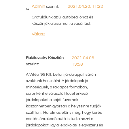
Admin
2021.04.20. 11:22
szerint:
Gratulálunk az új autóbeállóhoz és
köszönjük a bizalmat, a vásárlást.
Válasz
Rakitovszky Krisztián
2021.04.06.
szerint:
13:58
A Vitép ’95 Kft. beton járdalapjait sűrűn
szoktunk használni. A járdalapok jó
minőségűek, a raklapos formában,
soronként elválasztó filccel érkező
járdalapokat a saját fuvarnak
köszönhetően gyorsan a helyszínre tudják
szállítani. Hatalmas előny még, hogy kérés
esetén önrakodó autó is tudja hozni a
járdalapokat, így a lepakolás is egyszerű és