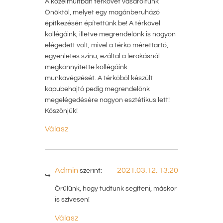
A közelmúltban térkövet vásároltunk
Önöktől, melyet egy magánberuházó
építkezésén építettünk be! A térkővel
kollégáink, illetve megrendelőnk is nagyon
elégedett volt, mivel a térkő mérettartó,
egyenletes színű, ezáltal a lerakásnál
megkönnyítette kollégáink
munkavégzését. A térkőből készült
kapubehajtó pedig megrendelőnk
megelégedésére nagyon esztétikus lett!
Köszönjük!
Válasz
Admin
2021.03.12. 13:20
szerint:
Örülünk, hogy tudtunk segíteni, máskor
is szívesen!
Válasz