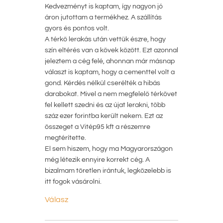
Kedvezményt is kaptam, így nagyon jó
áron jutottam a termékhez. A szállítás
gyors és pontos volt.
A térkő lerakás után vettük észre, hogy
szín eltérés van a kövek között. Ezt azonnal
jeleztem a cég felé, ahonnan már másnap
választ is kaptam, hogy a cementtel volt a
gond. Kérdés nélkül cserélték a hibás
darabokat. Mivel a nem megfelelő térkövet
fel kellett szedni és az újat lerakni, több
száz ezer forintba került nekem. Ezt az
összeget a Vitép95 kft a részemre
megtérítette.
El sem hiszem, hogy ma Magyarországon
még létezik ennyire korrekt cég. A
bizalmam töretlen irántuk, legközelebb is
itt fogok vásárolni.
Válasz