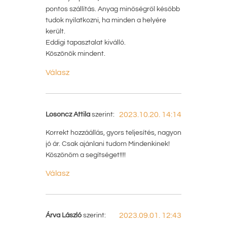
pontos szállítás. Anyag minőségről később
tudok nyilatkozni, ha minden a helyére
került.
Eddigi tapasztalat kiválló.
Köszönök mindent.
Válasz
Losoncz Attila
szerint:
2023.10.20. 14:14
Korrekt hozzáállás, gyors teljesítés, nagyon
jó ár. Csak ajánlani tudom Mindenkinek!
Köszönöm a segítséget!!!!
Válasz
Árva László
szerint:
2023.09.01. 12:43