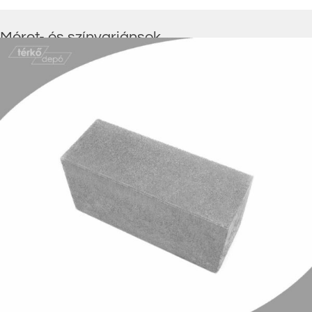
Méret- és színvariánsok