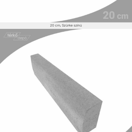
20 cm
,
Szürke színű