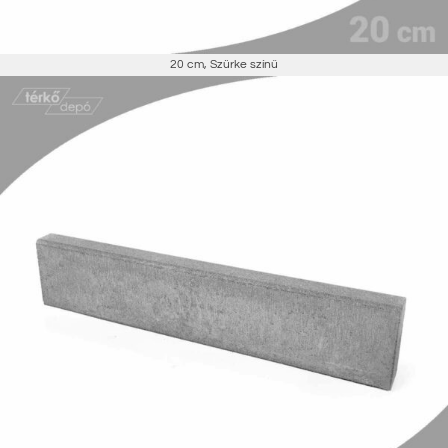
20 cm
,
Szürke színű