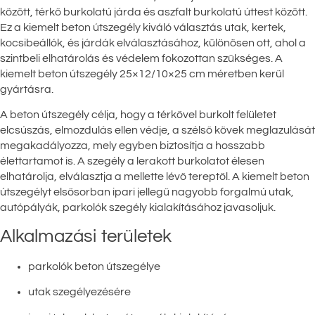
között, térkő burkolatú járda és aszfalt burkolatú úttest között.
Ez a kiemelt beton útszegély kiváló választás utak, kertek,
kocsibeállók, és járdák elválasztásához, különösen ott, ahol a
szintbeli elhatárolás és védelem fokozottan szükséges. A
kiemelt beton útszegély 25×12/10×25 cm méretben kerül
gyártásra.
A beton útszegély célja, hogy a térkővel burkolt felületet
elcsúszás, elmozdulás ellen védje, a szélső kövek meglazulását
megakadályozza, mely egyben biztosítja a hosszabb
élettartamot is. A szegély a lerakott burkolatot élesen
elhatárolja, elválasztja a mellette lévő tereptől. A kiemelt beton
útszegélyt elsősorban ipari jellegű nagyobb forgalmú utak,
autópályák, parkolók szegély kialakításához javasoljuk.
Alkalmazási területek
parkolók beton útszegélye
utak szegélyezésére