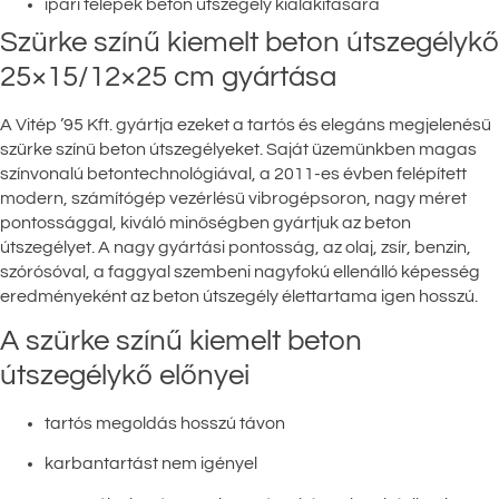
ipari telepek beton útszegély kialakítására
Szürke színű kiemelt beton útszegélykő
25×15/12×25 cm gyártása
A Vitép ’95 Kft. gyártja ezeket a tartós és elegáns megjelenésű
szürke színű beton útszegélyeket. Saját üzemünkben magas
színvonalú betontechnológiával, a 2011-es évben felépített
modern, számítógép vezérlésű vibrogépsoron, nagy méret
pontossággal, kiváló minőségben gyártjuk az beton
útszegélyet. A nagy gyártási pontosság, az olaj, zsír, benzin,
szórósóval, a faggyal szembeni nagyfokú ellenálló képesség
eredményeként az beton útszegély élettartama igen hosszú.
A szürke színű kiemelt beton
útszegélykő előnyei
tartós megoldás hosszú távon
karbantartást nem igényel