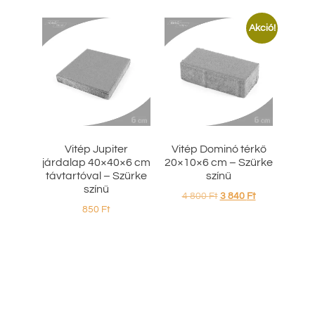
Akció!
Vitép Jupiter
Vitép Dominó térkő
járdalap 40×40×6 cm
20×10×6 cm – Szürke
távtartóval – Szürke
színű
színű
4 800
Ft
3 840
Ft
850
Ft