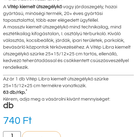
A
Vitép kiemelt útszegélykő
vagy járdaszegély, hazai
gyártású, minőségi termék, 20+ éves gyártási
tapasztalattal, több ezer elégedett ügyféllel.
A masszív kiemelt útszegélykő mind technikailag, mind
esztétikailag kifogástalan, I. osztályú térburkoló. Kiváló
választás, kocsibeállók, járdák, ipari területek, parkolók,
bevásárló központok térkövezéséhez. A Vitép Libra kiemelt
útszegélykő szürke 25×15/12×25 cm tartós, ellenálló,
kedvező teherátadással és csökkentett csúszásveszéllyel
rendelkezik.
Az ár 1 db Vitép Libra kiemelt útszegélykő szürke
25×15/12×25 cm termékre vonatkozik.
*
63 db/rkp.
Kérem, adja meg a vásárolni kívánt mennyiséget:
db
740
Ft