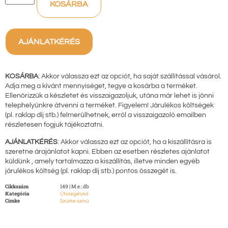
KOSÁRBA
AJÁNLATKÉRÉS
KOSÁRBA
: Akkor válassza ezt az opciót, ha saját szállítással vásárol.
Adja meg a kívánt mennyiséget, tegye a kosárba a terméket.
Ellenőrizzük a készletet és visszaigazoljuk, utána már lehet is jönni
telephelyünkre átvenni a terméket. Figyelem! Járulékos költségek
(pl. raklap díj stb.) felmerülhetnek, erről a visszaigazoló emailben
részletesen fogjuk tájékoztatni.
AJÁNLATKÉRÉS
: Akkor válassza ezt az opciót, ha a kiszállításra is
szeretne árajánlatot kapni. Ebben az esetben részletes ajánlatot
küldünk , amely tartalmazza a kiszállítás, illetve minden egyéb
járulékos költség (pl. raklap díj stb.) pontos összegét is.
Cikkszám
149 | M.e.: db
Kategória
Útszegélykő
Címke
Szürke színű