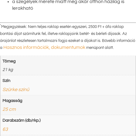
a szegélyek mérete miatt még akár otthon házilag is
lerakható
*
Megjegyzések: Nem teljes raklap esetén egyszeri, 2500 Ft + áfa raklap
bontási díjat számítunk fel, illetve raklapjaink betét- és bérleti díjasok. Az
árajánlat részletesen tartalmazni fogja ezeket a díjakat is. Bővebb információ
Hasznos információk, dokumentumok
a
menüpont alatt.
Tömeg
21 kg
Szín
Szürke színű
Magasság
25 cm
Darabszám (db/rkp.)
63