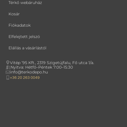
Térkő webáruház
Kosár
Fiókadatok
Elfelejtett jelszó
Elállás a vásárlástól
Vitép ’95 Kft., 2319 Szigetújfalu, Fő utca 1/a.
Nyitva: Hétfő–Péntek 7:00–15:30
info@terkodepo.hu
+36 20 263 0049