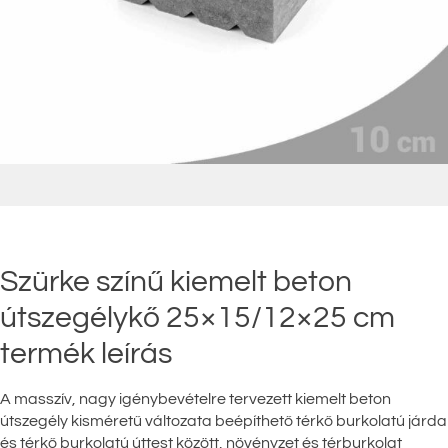
Szürke színű kiemelt beton
útszegélykő 25×15/12×25 cm
termék leírás
A masszív, nagy igénybevételre tervezett kiemelt beton
útszegély kisméretű változata beépíthető térkő burkolatú járda
és térkő burkolatú úttest között, növényzet és térburkolat