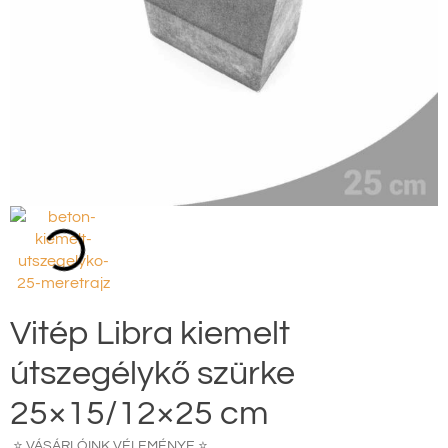
Vitép Libra kiemelt
útszegélykő szürke
25×15/12×25 cm
⭐ VÁSÁRLÓINK VÉLEMÉNYE ⭐