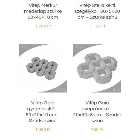
Vitép Merkúr
Vitép Stella kerti
mederlap szürke
szegélykő 100×5×20
60×40×10 cm
cm – Szürke színű
1 700
Ft
1 110
Ft
Vitép Gaia
Vitép Gaia
gyeprácskő –
gyeprácskő –
60×40×10 cm –
40×40×8 cm – Szürke
Szürke színű
színű
1 090
Ft
760
Ft