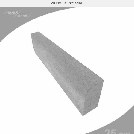
20 cm
,
Szürke színű