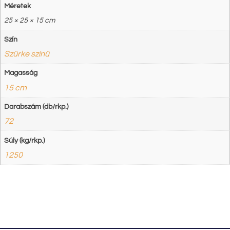
Méretek
25 × 25 × 15 cm
Szín
Szürke színű
Magasság
15 cm
Darabszám (db/rkp.)
72
Súly (kg/rkp.)
1250