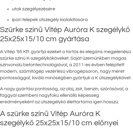
utak szegélyezésére
ipari telepek útszegély kialakítására
Szürke színű Vitép Auróra K szegélykő
25x25x15/10 cm gyártása
A Vitép ’95 Kft. gyártja ezeket a tartós és elegáns megjelenésű
szürke színű K-szegélykőköveket. Saját üzemünkben magas
színvonalú betontechnológiával, a 2011-es évben felépített
modern, számítógép vezérlésű vibrogépsoron, nagy méret
pontossággal, kiváló minőségben gyártjuk a K útszegélykövet.
A nagy gyártási pontosság, az olaj, zsír, benzin, szórósóval, a
faggyal szembeni nagyfokú ellenálló képesség
eredményeként az útszegélykő élettartama igen hosszú.
A szürke színű Vitép Auróra K
szegélykő 25x25x15/10 cm előnyei