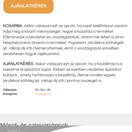
AJÁNLATKÉRÉS
KOSÁRBA
: Akkor válassza ezt az opciót, ha saját szállítással vásárol.
Adja meg a kívánt mennyiséget, tegye a kosárba a terméket.
Ellenőrizzük a készletet és visszaigazoljuk, utána már lehet is jönni
telephelyünkre átvenni a terméket. Figyelem! Járulékos költségek
(pl. raklap díj stb.) felmerülhetnek, erről a visszaigazoló emailben
részletesen fogjuk tájékoztatni.
AJÁNLATKÉRÉS
: Akkor válassza ezt az opciót, ha a kiszállításra is
szeretne árajánlatot kapni. Ebben az esetben részletes ajánlatot
küldünk , amely tartalmazza a kiszállítás, illetve minden egyéb
járulékos költség (pl. raklap díj stb.) pontos összegét is.
Cikkszám
151 | M.e.: db
Kategória
Útszegélykő
Méret- és színvariánsok