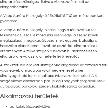
elhatárolás szükséges, illetve a vízelvezetés miatt ez
elengedhetetlen.
A Vitép Auróra K-szegélykő 25x25x(15/10) cm méretben kerül
gyártásra.
A Vitép Auróra K-szegélykő célja, hogy a térkővel burkolt
felületet elcsúszás, elmozdulás ellen védje, a szélső kövek
meglazulását megakadályozza, mely egyben biztosítja a
hosszabb élettartamot. Továbbá esztétikai elhatárolást is
eredményez. A térkő szegély a lerakott burkolatot élesen
elhatárolja, elválasztja a mellette lévő tereptől.
A szakszerűen lerakott útszegélykő elegánssá varázsolja a tér-
vagy egyéb anyagú burkolat megjelenését a nem
elhanyagolható funkcionalitása (vízelvezetés) mellett. A K
szegélykövet elsősorban ipari jellegű nagyobb forgalmú utak,
autópályák, parkolók, szegély kialakításához javasoljuk.
Alkalmazási területek
parkolók útszegélyköve