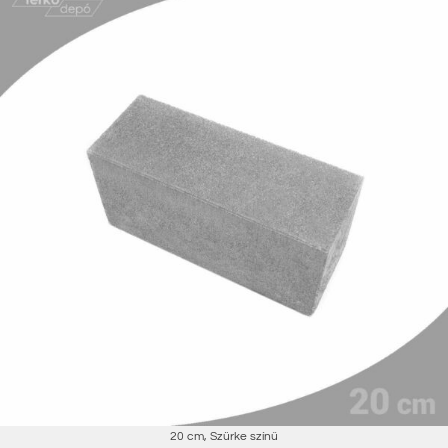
20 cm
,
Szürke színű