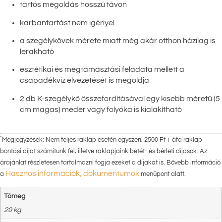
tartós megoldás hosszú távon
karbantartást nem igényel
a szegélykövek mérete miatt még akár otthon házilag is
lerakható
esztétikai és megtámasztási feladata mellett a
csapadékvíz elvezetését is megoldja
2 db K-szegélykő összefordításával egy kisebb méretű (5
cm magas) meder vagy folyóka is kialakítható
*
Megjegyzések: Nem teljes raklap esetén egyszeri, 2500 Ft + áfa raklap
bontási díjat számítunk fel, illetve raklapjaink betét- és bérleti díjasok. Az
árajánlat részletesen tartalmazni fogja ezeket a díjakat is. Bővebb információ
Hasznos információk, dokumentumok
a
menüpont alatt.
Tömeg
20 kg