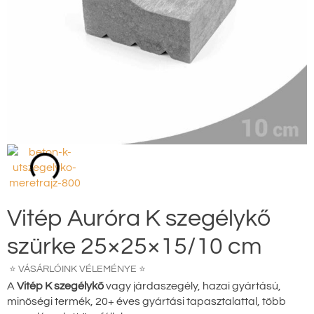
Vitép Auróra K szegélykő
szürke 25×25×15/10 cm
⭐ VÁSÁRLÓINK VÉLEMÉNYE ⭐
A
Vitép K szegélykő
vagy járdaszegély, hazai gyártású,
minőségi termék, 20+ éves gyártási tapasztalattal, több