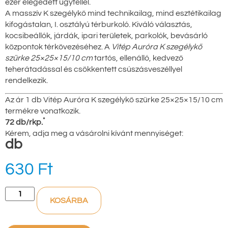
ezer elégedett ügyféllel.
A masszív K szegélykő mind technikailag, mind esztétikailag
kifogástalan, I. osztályú térburkoló. Kiváló választás,
kocsibeállók, járdák, ipari területek, parkolók, bevásárló
központok térkövezéséhez. A
Vitép Auróra K szegélykő
szürke 25×25×15/10 cm
tartós, ellenálló, kedvező
teherátadással és csökkentett csúszásveszéllyel
rendelkezik.
Az ár 1 db Vitép Auróra K szegélykő szürke 25×25×15/10 cm
termékre vonatkozik.
*
72 db/rkp.
Kérem, adja meg a vásárolni kívánt mennyiséget:
db
630
Ft
KOSÁRBA