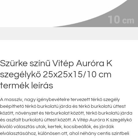
Szürke színű Vitép Auróra K
szegélykő 25x25x15/10 cm
termék leírás
A masszív, nagy igénybevételre tervezett térkő szegély
beépíthető térkő burkolatú járda és térkő burkolatú úttest
között, növényzet és térburkolat között, térkő burkolatú járda
és aszfalt burkolatú úttest között. A Vitép Auróra K szegélykő
kiváló választás utak, kertek, kocsibeállók, és járdák
elválasztásához, különösen ott, ahol néhány centis szintbeli