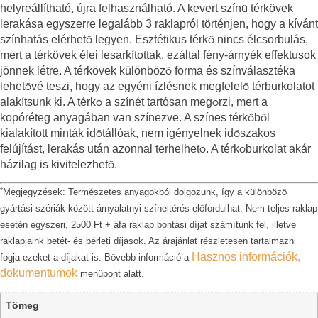
helyreállítható, újra felhasználható. A kevert színű térkövek
lerakása egyszerre legalább 3 raklapról történjen, hogy a kívánt
színhatás elérhető legyen. Esztétikus térkő nincs élcsorbulás,
mert a térkövek élei lesarkítottak, ezáltal fény-árnyék effektusok
jönnek létre. A térkövek különböző forma és színválasztéka
lehetővé teszi, hogy az egyéni ízlésnek megfelelő térburkolatot
alakítsunk ki. A térkő a színét tartósan megőrzi, mert a
kopóréteg anyagában van színezve. A színes térkőből
kialakított minták időtállóak, nem igényelnek időszakos
felújítást, lerakás után azonnal terhelhető. A térkőburkolat akár
házilag is kivitelezhető.
*
Megjegyzések: Természetes anyagokból dolgozunk, így a különböző
gyártási szériák között árnyalatnyi színeltérés előfordulhat. Nem teljes raklap
esetén egyszeri, 2500 Ft + áfa raklap bontási díjat számítunk fel, illetve
raklapjaink betét- és bérleti díjasok. Az árajánlat részletesen tartalmazni
Hasznos információk,
fogja ezeket a díjakat is. Bővebb információ a
dokumentumok
menüpont alatt.
Tömeg