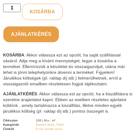
KOSÁRBA
AJÁNLATKÉRÉS
KOSÁRBA
: Akkor válassza ezt az opciót, ha saját szállítással
vásárol. Adja meg a kívánt mennyiséget, tegye a kosárba a
terméket. Ellenőrizzük a készletet és visszaigazoljuk, utána már
lehet is jönni telephelyünkre átvenni a terméket. Figyelem!
Járulékos költségek (pl. raklap díj stb.) felmerülhetnek, erről a
visszaigazoló emailben részletesen fogjuk tájékoztatni.
AJÁNLATKÉRÉS
: Akkor válassza ezt az opciót, ha a kiszállításra is
szeretne árajánlatot kapni. Ebben az esetben részletes ajánlatot
küldünk , amely tartalmazza a kiszállítás, illetve minden egyéb
járulékos költség (pl. raklap díj stb.) pontos összegét is.
Cikkszám
108 | M.e.: m²
Kategóriák
Dominó térkő
,
Térkő
Címkék
6 cm
,
Szürke színű