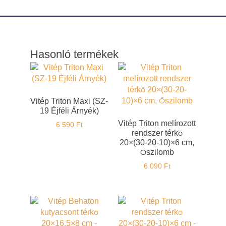
Hasonló termékek
Vitép Triton Maxi (SZ-
19 Éjféli Árnyék)
Vitép Triton melírozott
6 590
Ft
rendszer térkő
20×(30-20-10)×6 cm,
Őszilomb
6 090
Ft