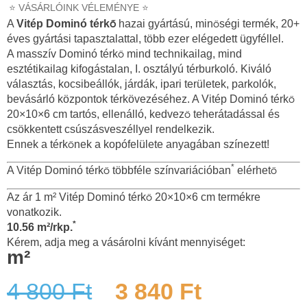
⭐ VÁSÁRLÓINK VÉLEMÉNYE ⭐
A
Vitép Dominó térkő
hazai gyártású, minőségi termék, 20+
éves gyártási tapasztalattal, több ezer elégedett ügyféllel.
A masszív Dominó térkő mind technikailag, mind
esztétikailag kifogástalan, I. osztályú térburkoló. Kiváló
választás, kocsibeállók, járdák, ipari területek, parkolók,
bevásárló központok térkövezéséhez. A Vitép Dominó térkő
20×10×6 cm tartós, ellenálló, kedvező teherátadással és
csökkentett csúszásveszéllyel rendelkezik.
Ennek a térkőnek a kopófelülete anyagában színezett!
*
A Vitép Dominó térkő többféle színvariációban
elérhető
Az ár 1 m² Vitép Dominó térkő 20×10×6 cm termékre
vonatkozik.
*
10.56 m²/rkp.
Kérem, adja meg a vásárolni kívánt mennyiséget:
m²
4 800
Ft
3 840
Ft