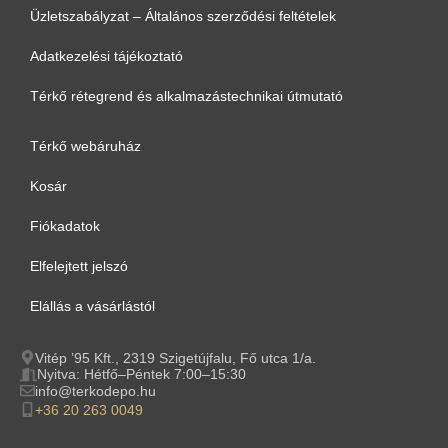
Üzletszabályzat – Általános szerződési feltételek
Adatkezelési tájékoztató
Térkő rétegrend és alkalmazástechnikai útmutató
Térkő webáruház
Kosár
Fiókadatok
Elfelejtett jelszó
Elállás a vásárlástól
Vitép ’95 Kft., 2319 Szigetújfalu, Fő utca 1/a.
Nyitva: Hétfő–Péntek 7:00–15:30
info@terkodepo.hu
+36 20 263 0049