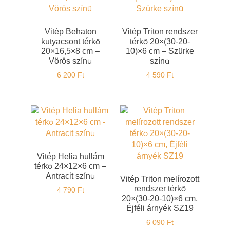
Vitép Behaton
Vitép Triton rendszer
kutyacsont térkő
térkő 20×(30-20-
20×16,5×8 cm –
10)×6 cm – Szürke
Vörös színű
színű
6 200
Ft
4 590
Ft
Vitép Helia hullám
térkő 24×12×6 cm –
Antracit színű
Vitép Triton melírozott
rendszer térkő
4 790
Ft
20×(30-20-10)×6 cm,
Éjféli árnyék SZ19
6 090
Ft