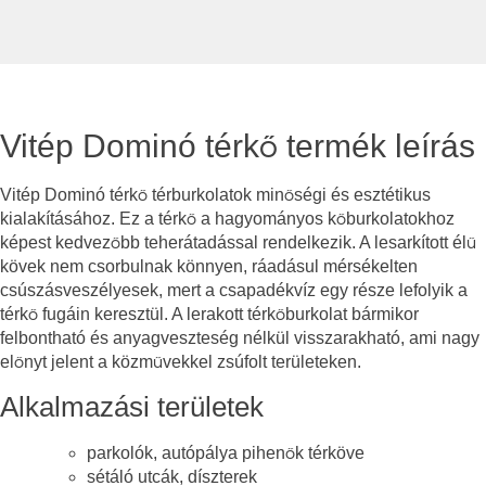
Vitép Dominó térkő termék leírás
Vitép Dominó térkő térburkolatok minőségi és esztétikus
kialakításához. Ez a térkő a hagyományos kőburkolatokhoz
képest kedvezőbb teherátadással rendelkezik. A lesarkított élű
kövek nem csorbulnak könnyen, ráadásul mérsékelten
csúszásveszélyesek, mert a csapadékvíz egy része lefolyik a
térkő fugáin keresztül. A lerakott térkőburkolat bármikor
felbontható és anyagveszteség nélkül visszarakható, ami nagy
előnyt jelent a közművekkel zsúfolt területeken.
Alkalmazási területek
parkolók, autópálya pihenők térköve
sétáló utcák, díszterek