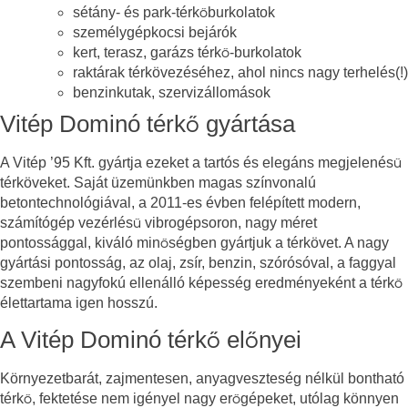
sétány- és park-térkőburkolatok
személygépkocsi bejárók
kert, terasz, garázs térkő-burkolatok
raktárak térkövezéséhez, ahol nincs nagy terhelés(!)
benzinkutak, szervizállomások
Vitép Dominó térkő gyártása
A Vitép ’95 Kft. gyártja ezeket a tartós és elegáns megjelenésű
térköveket. Saját üzemünkben magas színvonalú
betontechnológiával, a 2011-es évben felépített modern,
számítógép vezérlésű vibrogépsoron, nagy méret
pontossággal, kiváló minőségben gyártjuk a térkövet. A nagy
gyártási pontosság, az olaj, zsír, benzin, szórósóval, a faggyal
szembeni nagyfokú ellenálló képesség eredményeként a térkő
élettartama igen hosszú.
A Vitép Dominó térkő előnyei
Környezetbarát, zajmentesen, anyagveszteség nélkül bontható
térkő, fektetése nem igényel nagy erőgépeket, utólag könnyen