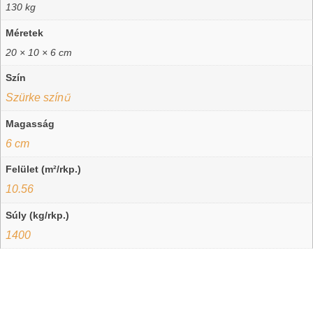
130 kg
Méretek
20 × 10 × 6 cm
Szín
Szürke színű
Magasság
6 cm
Felület (m²/rkp.)
10.56
Súly (kg/rkp.)
1400