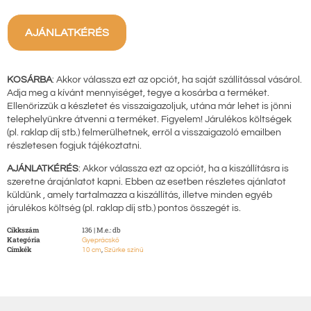
AJÁNLATKÉRÉS
KOSÁRBA
: Akkor válassza ezt az opciót, ha saját szállítással vásárol.
Adja meg a kívánt mennyiséget, tegye a kosárba a terméket.
Ellenőrizzük a készletet és visszaigazoljuk, utána már lehet is jönni
telephelyünkre átvenni a terméket. Figyelem! Járulékos költségek
(pl. raklap díj stb.) felmerülhetnek, erről a visszaigazoló emailben
részletesen fogjuk tájékoztatni.
AJÁNLATKÉRÉS
: Akkor válassza ezt az opciót, ha a kiszállításra is
szeretne árajánlatot kapni. Ebben az esetben részletes ajánlatot
küldünk , amely tartalmazza a kiszállítás, illetve minden egyéb
járulékos költség (pl. raklap díj stb.) pontos összegét is.
Cikkszám
136 | M.e.: db
Kategória
Gyeprácskő
Címkék
,
10 cm
Szürke színű