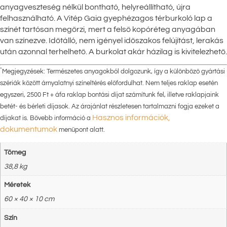
anyagveszteség nélkül bontható, helyreállítható, újra
felhasználható. A Vitép Gaia gyephézagos térburkoló lap a
színét tartósan megőrzi, mert a felső kopóréteg anyagában
van színezve. Időtálló, nem igényel időszakos felújítást, lerakás
után azonnal terhelhető. A burkolat akár házilag is kivitelezhető.
*
Megjegyzések: Természetes anyagokból dolgozunk, így a különböző gyártási
szériák között árnyalatnyi színeltérés előfordulhat. Nem teljes raklap esetén
egyszeri, 2500 Ft + áfa raklap bontási díjat számítunk fel, illetve raklapjaink
betét- és bérleti díjasok. Az árajánlat részletesen tartalmazni fogja ezeket a
Hasznos információk,
díjakat is. Bővebb információ a
dokumentumok
menüpont alatt.
Tömeg
38,8 kg
Méretek
60 × 40 × 10 cm
Szín