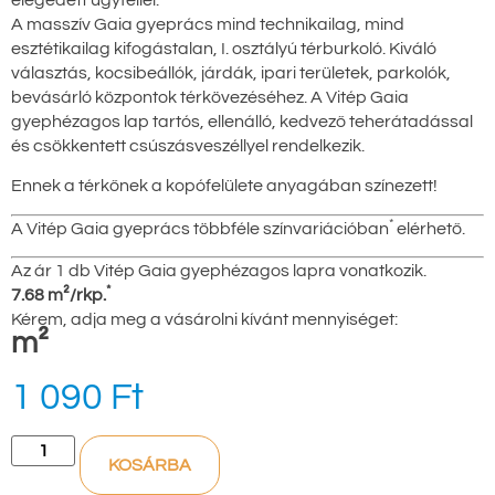
elégedett ügyféllel.
A masszív Gaia gyeprács mind technikailag, mind
esztétikailag kifogástalan, I. osztályú térburkoló. Kiváló
választás, kocsibeállók, járdák, ipari területek, parkolók,
bevásárló központok térkövezéséhez. A Vitép Gaia
gyephézagos lap tartós, ellenálló, kedvező teherátadással
és csökkentett csúszásveszéllyel rendelkezik.
Ennek a térkőnek a kopófelülete anyagában színezett!
*
A Vitép Gaia gyeprács többféle színvariációban
elérhető.
Az ár 1 db Vitép Gaia gyephézagos lapra vonatkozik.
*
7.68 m²/rkp.
Kérem, adja meg a vásárolni kívánt mennyiséget:
m²
1 090
Ft
KOSÁRBA