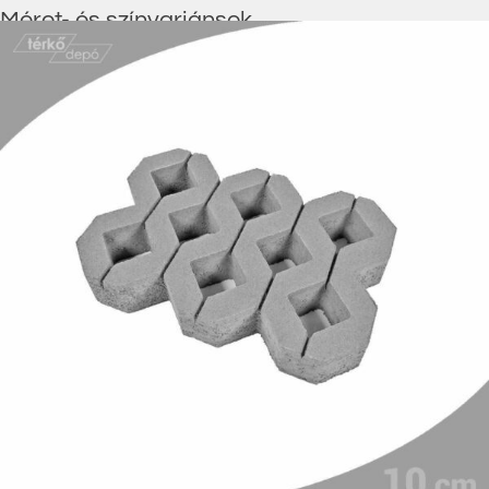
Méret- és színvariánsok