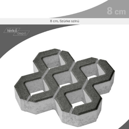
8 cm
,
Szürke színű