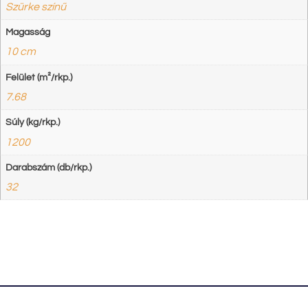
Szürke színű
Magasság
10 cm
Felület (m²/rkp.)
7.68
Súly (kg/rkp.)
1200
Darabszám (db/rkp.)
32