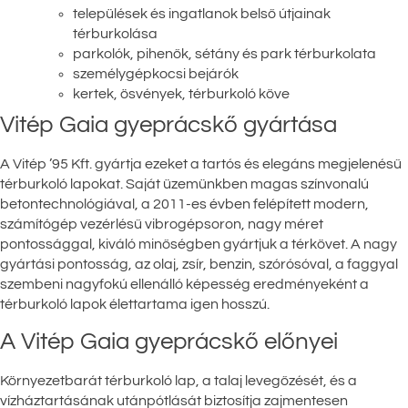
települések és ingatlanok belső útjainak
térburkolása
parkolók, pihenők, sétány és park térburkolata
személygépkocsi bejárók
kertek, ösvények, térburkoló köve
Vitép Gaia gyeprácskő gyártása
A Vitép ’95 Kft. gyártja ezeket a tartós és elegáns megjelenésű
térburkoló lapokat. Saját üzemünkben magas színvonalú
betontechnológiával, a 2011-es évben felépített modern,
számítógép vezérlésű vibrogépsoron, nagy méret
pontossággal, kiváló minőségben gyártjuk a térkövet. A nagy
gyártási pontosság, az olaj, zsír, benzin, szórósóval, a faggyal
szembeni nagyfokú ellenálló képesség eredményeként a
térburkoló lapok élettartama igen hosszú.
A Vitép Gaia gyeprácskő előnyei
Környezetbarát térburkoló lap, a talaj levegőzését, és a
vízháztartásának utánpótlását biztosítja zajmentesen