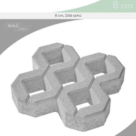
8 cm
,
Zöld színű