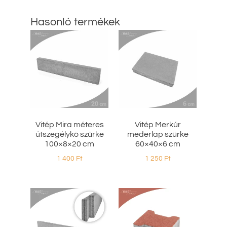
Hasonló termékek
Vitép Mira méteres
Vitép Merkúr
útszegélykő szürke
mederlap szürke
100×8×20 cm
60×40×6 cm
1 400
Ft
1 250
Ft