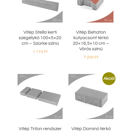
Vitép Stella kerti
Vitép Behaton
szegélykő 100×5×20
kutyacsont térkő
cm – Szürke színű
20×16,5×10 cm –
Vörös színű
1 110
Ft
7 200
Ft
Akció!
Vitép Triton rendszer
Vitép Dominó térkő