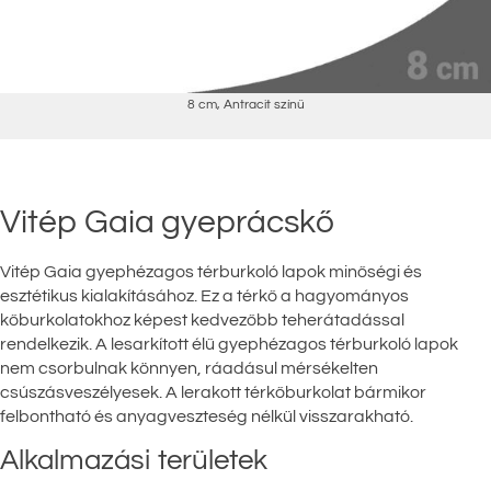
8 cm
,
Antracit színű
Vitép Gaia gyeprácskő
Vitép Gaia gyephézagos térburkoló lapok minőségi és
esztétikus kialakításához. Ez a térkő a hagyományos
kőburkolatokhoz képest kedvezőbb teherátadással
rendelkezik. A lesarkított élű gyephézagos térburkoló lapok
nem csorbulnak könnyen, ráadásul mérsékelten
csúszásveszélyesek. A lerakott térkőburkolat bármikor
felbontható és anyagveszteség nélkül visszarakható.
Alkalmazási területek