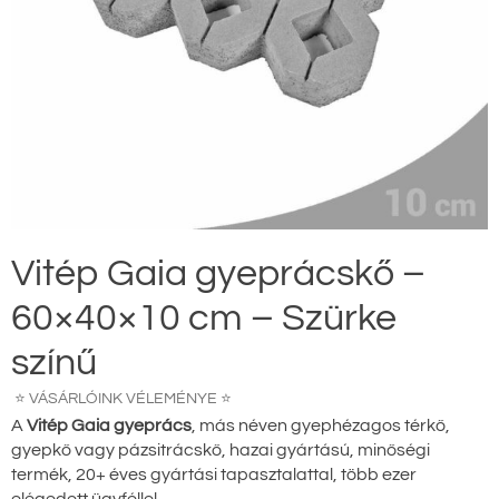
Vitép Gaia gyeprácskő –
60×40×10 cm – Szürke
színű
⭐ VÁSÁRLÓINK VÉLEMÉNYE ⭐
A
Vitép Gaia gyeprács
, más néven gyephézagos térkő,
gyepkő vagy pázsitrácskő, hazai gyártású, minőségi
termék, 20+ éves gyártási tapasztalattal, több ezer