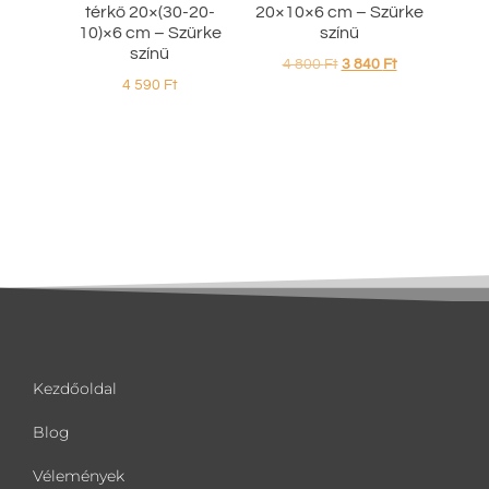
térkő 20×(30-20-
20×10×6 cm – Szürke
10)×6 cm – Szürke
színű
színű
4 800
Ft
3 840
Ft
4 590
Ft
Kezdőoldal
Blog
Vélemények