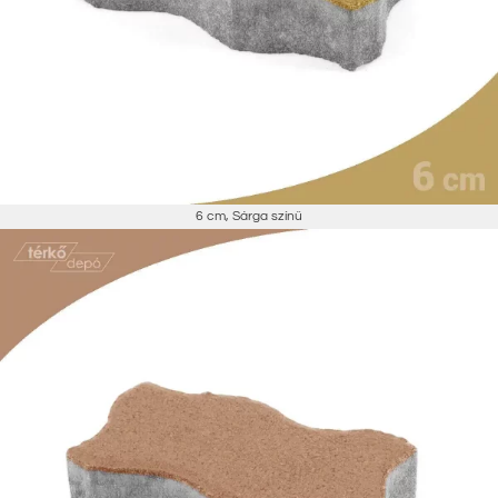
6 cm
,
Sárga színű