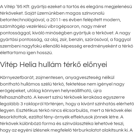
A Vitép ’95 Kft. gyártja ezeket a tartós és elegáns megjelenésű
térköveket. Saját üzemünkben magas színvonalú
betontechnológiával, a 2011-es évben felépített modern,
számítógép vezérlésű vibrogépsoron, nagy méret
pontossággal, kiváló minőségben gyártjuk a térkövet. A nagy
gyártási pontosság, az olaj, zsír, benzin, szórósóval, a faggyal
szembeni nagyfokú ellenálló képesség eredményeként a térkő
élettartama igen hosszú.
Vitép Helia hullám térkő előnyei
Környezetbarát, zajmentesen, anyagveszteség nélkül
bontható hullámos szélű térkő, fektetése nem igényel nagy
erőgépeket, utólag könnyen helyreállítható, újra
felhasználható. A kevert színű térkövek lerakása egyszerre
legalább 3 raklapról történjen, hogy a kívánt színhatás elérhető
legyen. Esztétikus térkő nincs élcsorbulás, mert a térkövek élei
lesarkítottak, ezáltal fény-árnyék effektusok jönnek létre. A
térkövek különböző forma és színválasztéka lehetővé teszi,
hogy az egyéni ízlésnek megfelelő térburkolatot alakítsunk ki. A