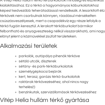
A Vitép Helia hullám térkő térburkolatok minőségi és esztétikus
kialakításához. Ez a térkő a hagyományos kőburkolatokhoz
képest kedvezőbb teherátadással rendelkezik. A lesarkított élű
térkövek nem csorbulnak könnyen, ráadásul mérsékelten
csúszásveszélyesek, mert a csapadékvíz egy része lefolyik a
térkő fugáin keresztül. A lerakott térkőburkolat bármikor
felbontható és anyagveszteség nélkül visszarakható, ami nagy
előnyt jelent a közművekkel zsúfolt területeken.
Alkalmazási területek
parkolók, autópálya pihenők térköve
sétáló utcák, díszterek
sétány- és park-térkőburkolatok
személygépkocsi bejárók
kert, terasz, garázs térkő-burkolatok
raktárak térkövezéséhez, ahol nincs nagy
terhelés(!)
benzinkutak, szervizállomások térkövezéséhez
Vitép Helia hullám térkő gyártása