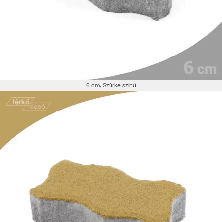
6 cm
,
Szürke színű