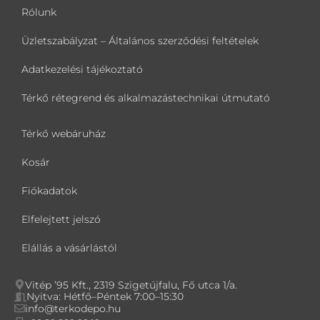
Rólunk
Üzletszabályzat – Általános szerződési feltételek
Adatkezelési tájékoztató
Térkő rétegrend és alkalmazástechnikai útmutató
Térkő webáruház
Kosár
Fiókadatok
Elfelejtett jelszó
Elállás a vásárlástól
Vitép ’95 Kft., 2319 Szigetújfalu, Fő utca 1/a.
Nyitva: Hétfő–Péntek 7:00–15:30
info@terkodepo.hu