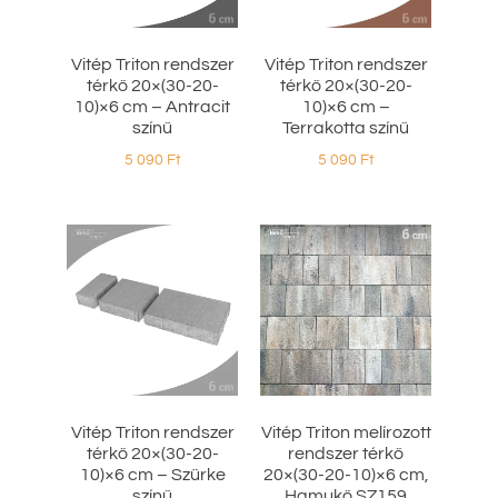
Vitép Triton rendszer
Vitép Triton rendszer
térkő 20×(30-20-
térkő 20×(30-20-
10)×6 cm – Antracit
10)×6 cm –
színű
Terrakotta színű
5 090
Ft
5 090
Ft
Vitép Triton rendszer
Vitép Triton melírozott
térkő 20×(30-20-
rendszer térkő
10)×6 cm – Szürke
20×(30-20-10)×6 cm,
színű
Hamukő SZ159