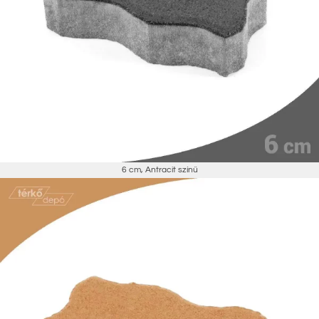
6 cm
,
Antracit színű