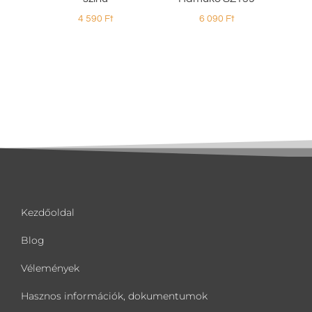
4 590
Ft
6 090
Ft
Kezdőoldal
Blog
Vélemények
Hasznos információk, dokumentumok