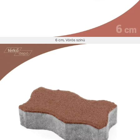
6 cm
,
Vörös színű