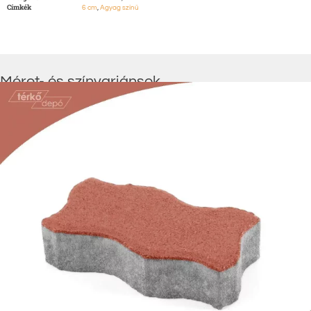
Címkék
,
6 cm
Agyag színű
Méret- és színvariánsok