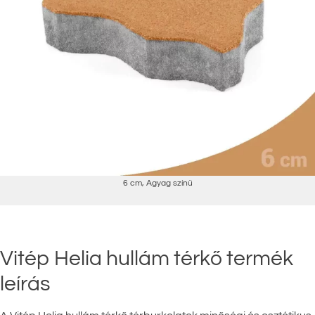
6 cm
,
Agyag színű
Vitép Helia hullám térkő termék
leírás