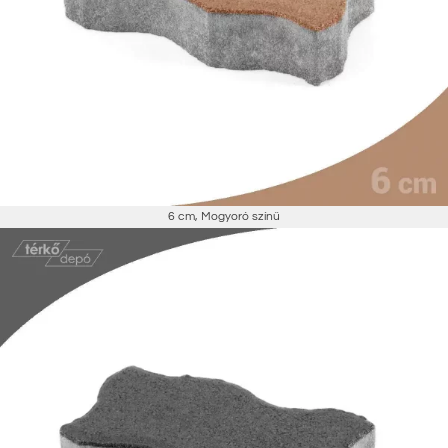
6 cm
,
Mogyoró színű