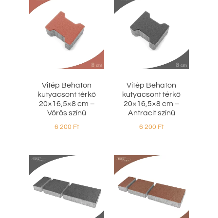
Vitép Behaton
Vitép Behaton
kutyacsont térkő
kutyacsont térkő
20×16,5×8 cm –
20×16,5×8 cm –
Vörös színű
Antracit színű
6 200
Ft
6 200
Ft