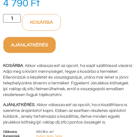
4 790
Ft
KOSÁRBA
AJÁNLATKÉRÉS
KOSÁRBA
: Akkor válassza ezt az opciót, ha saját szállítással vásárol.
Adja meg a kívánt mennyiséget, tegye a kosárba a terméket.
Ellenőrizzük a készletet és visszaigazoljuk, utána már lehet is jönni
telephelyünkre átvenni a terméket. Figyelem! Járulékos költségek
(pl. raklap díj stb.) felmerülhetnek, erről a visszaigazoló emailben
részletesen fogjuk tájékoztatni.
AJÁNLATKÉRÉS
: Akkor válassza ezt az opciót, ha a kiszállításra is
szeretne árajánlatot kapni. Ebben az esetben részletes ajánlatot
küldünk , amely tartalmazza a kiszállítás, illetve minden egyéb
járulékos költség (pl. raklap díj stb.) pontos összegét is.
Cikkszám
105 | M.e.: m²
Kategóriák
,
Hullám térkő
Térkő