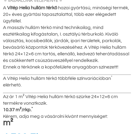
⭐ VÁSÁRLÓINK VÉLEMÉNYE ⭐
A
Vitép Helia hullám térkő
hazai gyártású, minőségi termék,
20+ éves gyártási tapasztalattal, több ezer elégedett
ügyféllel.
A masszív hullám térkő mind technikailag, mind
esztétikailag kifogástalan, I. osztályú térburkoló. Kiváló
választás, kocsibeállók, járdák, ipari területek, parkolók,
bevásárló központok térkövezéséhez. A Vitép Helia hullám
térkő 24×12×6 cm tartós, ellenálló, kedvező teherátadással
és csökkentett csúszásveszéllyel rendelkezik.
Ennek a térkőnek a kopófelülete anyagában színezett!
*
A Vitép Helia hullám térkő többféle színvariációban
elérhető.
Az ár 1 m² Vitép Helia hullám térkő szürke 24×12×6 cm
termékre vonatkozik.
*
10.37 m²/rkp.
Kérem, adja meg a vásárolni kívánt mennyiséget:
m²