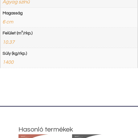
Agyag színű
Magasság
6 cm
Felület (m²/rkp.)
10.37
Súly (kg/rkp.)
1400
Hasonló termékek