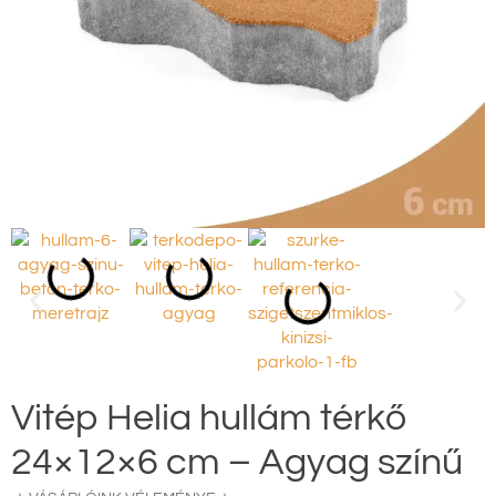
Vitép Helia hullám térkő
24×12×6 cm – Agyag színű