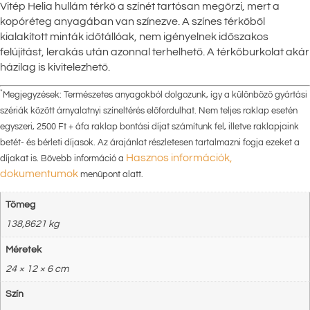
Vitép Helia hullám térkő a színét tartósan megőrzi, mert a
kopóréteg anyagában van színezve. A színes térkőből
kialakított minták időtállóak, nem igényelnek időszakos
felújítást, lerakás után azonnal terhelhető. A térkőburkolat akár
házilag is kivitelezhető.
*
Megjegyzések: Természetes anyagokból dolgozunk, így a különböző gyártási
szériák között árnyalatnyi színeltérés előfordulhat. Nem teljes raklap esetén
egyszeri, 2500 Ft + áfa raklap bontási díjat számítunk fel, illetve raklapjaink
betét- és bérleti díjasok. Az árajánlat részletesen tartalmazni fogja ezeket a
Hasznos információk,
díjakat is. Bővebb információ a
dokumentumok
menüpont alatt.
Tömeg
138,8621 kg
Méretek
24 × 12 × 6 cm
Szín