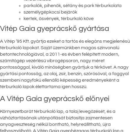
parkolók, pihenők, sétány és park térburkolata
személygépkocsi bejárók
kertek, ösvények, térburkoló köve
Vitép Gaia gyeprácskő gyártása
A Vitép ’95 Kft. gyártja ezeket a tartós és elegáns megjelenésű
térburkoló lapokat. Saját üzemünkben magas színvonalú
betontechnológiával, a 2011-es évben felépített modern,
számítógép vezérlésű vibrogépsoron, nagy méret
pontossággal, kiváló minőségben gyártjuk a térkövet. A nagy
gyártási pontosság, az olaj, zsír, benzin, szórósóval, a faggyal
szembeni nagyfokú ellenálló képesség eredményeként a
térburkoló lapok élettartama igen hosszú.
A Vitép Gaia gyeprácskő előnyei
Környezetbarát térburkoló lap, a talaj levegőzését, és a
vízháztartásának utánpótlását biztosítja zajmentesen
anyagveszteség nélkül bontható, helyreállítható, újra
felhasználható. A Vitép Gaia gyephézagos térburkoló lap a