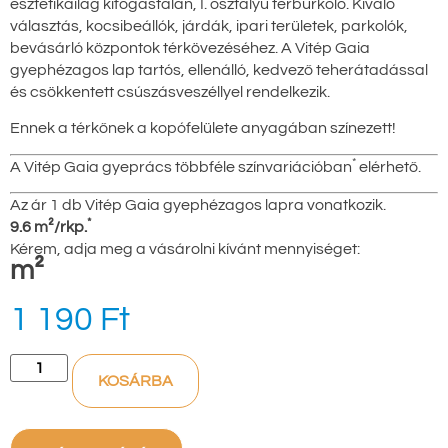
esztétikailag kifogástalan, I. osztályú térburkoló. Kiváló
választás, kocsibeállók, járdák, ipari területek, parkolók,
bevásárló központok térkövezéséhez. A Vitép Gaia
gyephézagos lap tartós, ellenálló, kedvező teherátadással
és csökkentett csúszásveszéllyel rendelkezik.
Ennek a térkőnek a kopófelülete anyagában színezett!
*
A Vitép Gaia gyeprács többféle színvariációban
elérhető.
Az ár 1 db Vitép Gaia gyephézagos lapra vonatkozik.
*
9.6 m²/rkp.
Kérem, adja meg a vásárolni kívánt mennyiséget:
m²
1 190
Ft
KOSÁRBA