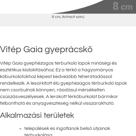
8 cm
,
Antracit színű
Vitép Gaia gyeprácskő
Vitép Gaia gyephézagos térburkoló lapok minőségi és
esztétikus kialakításához. Ez a térkő a hagyományos
kőburkolatokhoz képest kedvezőbb teherátadással
rendelkezik. A lesarkított élű gyephézagos térburkoló lapok
nem csorbulnak könnyen, ráadásul mérsékelten
csúszásveszélyesek. A lerakott térkőburkolat bármikor
felbontható és anyagveszteség nélkül visszarakható.
Alkalmazási területek
települések és ingatlanok belső útjainak
térburkolása