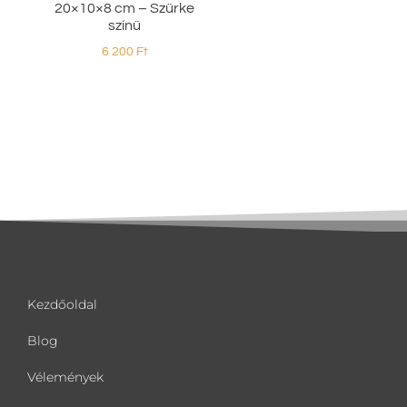
20×10×8 cm – Szürke
színű
6 200
Ft
Kezdőoldal
Blog
Vélemények