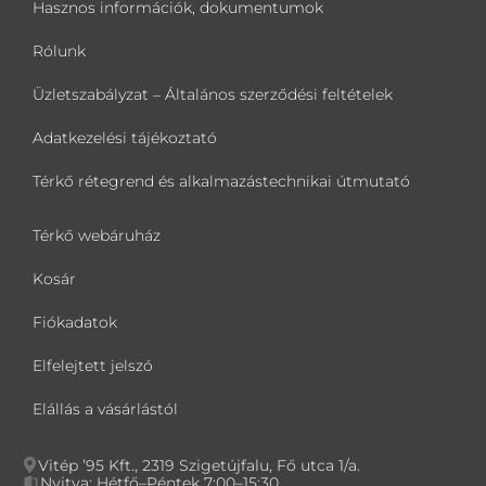
Hasznos információk, dokumentumok
Rólunk
Üzletszabályzat – Általános szerződési feltételek
Adatkezelési tájékoztató
Térkő rétegrend és alkalmazástechnikai útmutató
Térkő webáruház
Kosár
Fiókadatok
Elfelejtett jelszó
Elállás a vásárlástól
Vitép ’95 Kft., 2319 Szigetújfalu, Fő utca 1/a.
Nyitva: Hétfő–Péntek 7:00–15:30