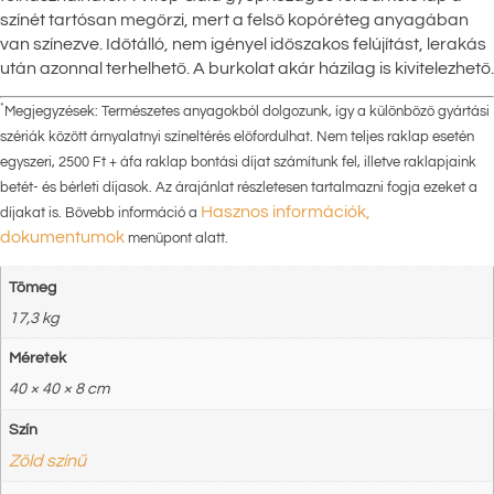
színét tartósan megőrzi, mert a felső kopóréteg anyagában
van színezve. Időtálló, nem igényel időszakos felújítást, lerakás
után azonnal terhelhető. A burkolat akár házilag is kivitelezhető.
*
Megjegyzések: Természetes anyagokból dolgozunk, így a különböző gyártási
szériák között árnyalatnyi színeltérés előfordulhat. Nem teljes raklap esetén
egyszeri, 2500 Ft + áfa raklap bontási díjat számítunk fel, illetve raklapjaink
betét- és bérleti díjasok. Az árajánlat részletesen tartalmazni fogja ezeket a
Hasznos információk,
díjakat is. Bővebb információ a
dokumentumok
menüpont alatt.
Tömeg
17,3 kg
Méretek
40 × 40 × 8 cm
Szín
Zöld színű