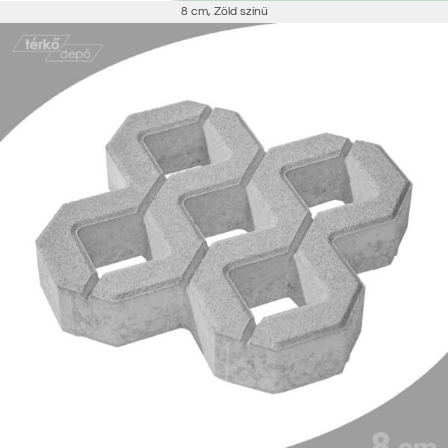
8 cm
,
Zöld színű