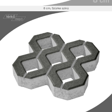
8 cm
,
Szürke színű