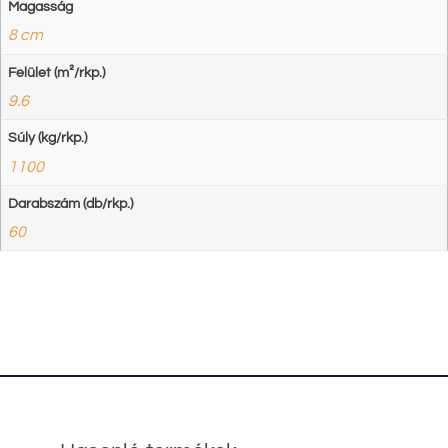
Magasság
8 cm
Felület (m²/rkp.)
9.6
Súly (kg/rkp.)
1100
Darabszám (db/rkp.)
60