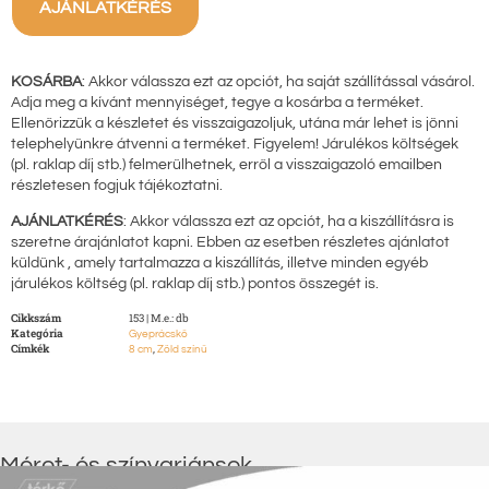
AJÁNLATKÉRÉS
KOSÁRBA
: Akkor válassza ezt az opciót, ha saját szállítással vásárol.
Adja meg a kívánt mennyiséget, tegye a kosárba a terméket.
Ellenőrizzük a készletet és visszaigazoljuk, utána már lehet is jönni
telephelyünkre átvenni a terméket. Figyelem! Járulékos költségek
(pl. raklap díj stb.) felmerülhetnek, erről a visszaigazoló emailben
részletesen fogjuk tájékoztatni.
AJÁNLATKÉRÉS
: Akkor válassza ezt az opciót, ha a kiszállításra is
szeretne árajánlatot kapni. Ebben az esetben részletes ajánlatot
küldünk , amely tartalmazza a kiszállítás, illetve minden egyéb
járulékos költség (pl. raklap díj stb.) pontos összegét is.
Cikkszám
153 | M.e.: db
Kategória
Gyeprácskő
Címkék
,
8 cm
Zöld színű
Méret- és színvariánsok