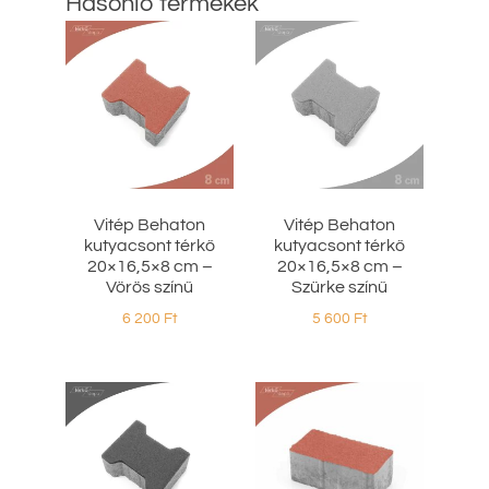
Hasonló termékek
Vitép Behaton
Vitép Behaton
kutyacsont térkő
kutyacsont térkő
20×16,5×8 cm –
20×16,5×8 cm –
Vörös színű
Szürke színű
6 200
Ft
5 600
Ft