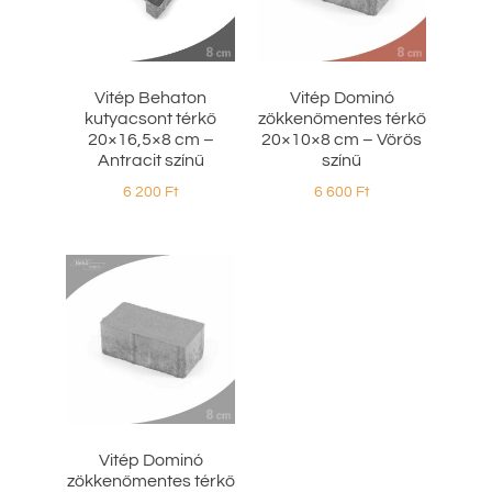
Vitép Behaton
Vitép Dominó
kutyacsont térkő
zökkenőmentes térkő
20×16,5×8 cm –
20×10×8 cm – Vörös
Antracit színű
színű
6 200
Ft
6 600
Ft
Vitép Dominó
zökkenőmentes térkő