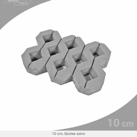
10 cm
,
Szürke színű