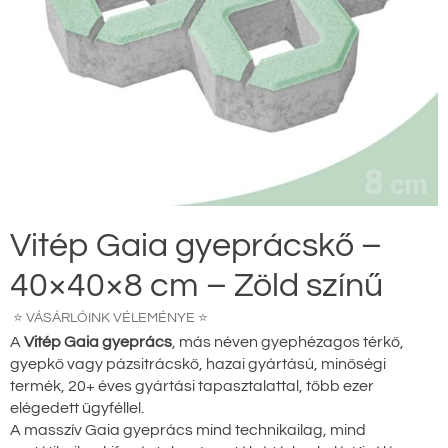
Vitép Gaia gyeprácskő –
40×40×8 cm – Zöld színű
⭐ VÁSÁRLÓINK VÉLEMÉNYE ⭐
A
Vitép Gaia gyeprács
, más néven gyephézagos térkő,
gyepkő vagy pázsitrácskő, hazai gyártású, minőségi
termék, 20+ éves gyártási tapasztalattal, több ezer
elégedett ügyféllel.
A masszív Gaia gyeprács mind technikailag, mind