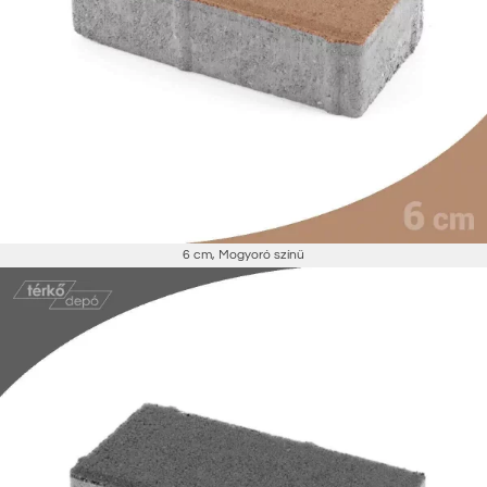
6 cm
,
Mogyoró színű