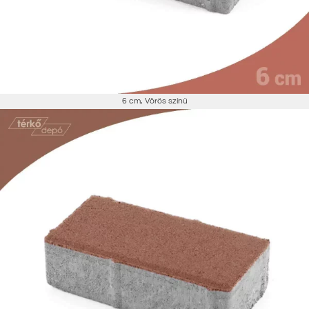
6 cm
,
Vörös színű