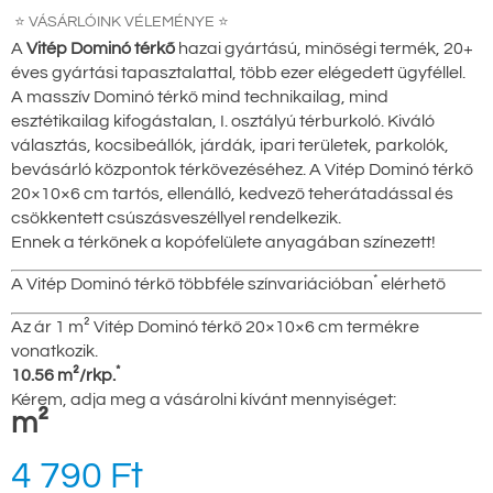
⭐ VÁSÁRLÓINK VÉLEMÉNYE ⭐
A
Vitép Dominó térkő
hazai gyártású, minőségi termék, 20+
éves gyártási tapasztalattal, több ezer elégedett ügyféllel.
A masszív Dominó térkő mind technikailag, mind
esztétikailag kifogástalan, I. osztályú térburkoló. Kiváló
választás, kocsibeállók, járdák, ipari területek, parkolók,
bevásárló központok térkövezéséhez. A Vitép Dominó térkő
20×10×6 cm tartós, ellenálló, kedvező teherátadással és
csökkentett csúszásveszéllyel rendelkezik.
Ennek a térkőnek a kopófelülete anyagában színezett!
*
A Vitép Dominó térkő többféle színvariációban
elérhető
Az ár 1 m² Vitép Dominó térkő 20×10×6 cm termékre
vonatkozik.
*
10.56 m²/rkp.
Kérem, adja meg a vásárolni kívánt mennyiséget:
m²
4 790
Ft