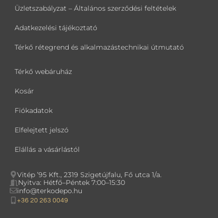
Üzletszabályzat – Általános szerződési feltételek
Adatkezelési tájékoztató
Térkő rétegrend és alkalmazástechnikai útmutató
Térkő webáruház
Kosár
Fiókadatok
Elfelejtett jelszó
Elállás a vásárlástól
Vitép ’95 Kft., 2319 Szigetújfalu, Fő utca 1/a.
Nyitva: Hétfő–Péntek 7:00–15:30
info@terkodepo.hu
+36 20 263 0049