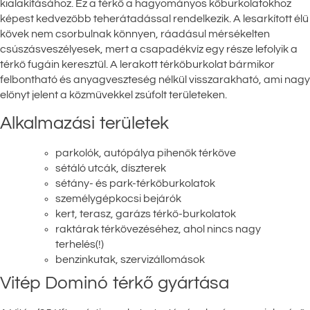
kialakításához. Ez a térkő a hagyományos kőburkolatokhoz
képest kedvezőbb teherátadással rendelkezik. A lesarkított élű
kövek nem csorbulnak könnyen, ráadásul mérsékelten
csúszásveszélyesek, mert a csapadékvíz egy része lefolyik a
térkő fugáin keresztül. A lerakott térkőburkolat bármikor
felbontható és anyagveszteség nélkül visszarakható, ami nagy
előnyt jelent a közművekkel zsúfolt területeken.
Alkalmazási területek
parkolók, autópálya pihenők térköve
sétáló utcák, díszterek
sétány- és park-térkőburkolatok
személygépkocsi bejárók
kert, terasz, garázs térkő-burkolatok
raktárak térkövezéséhez, ahol nincs nagy
terhelés(!)
benzinkutak, szervizállomások
Vitép Dominó térkő gyártása