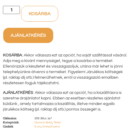
KOSÁRBA
AJÁNLATKÉRÉS
KOSÁRBA
: Akkor válassza ezt az opciót, ha saját szállítással vásárol.
Adja meg a kívánt mennyiséget, tegye a kosárba a terméket.
Ellenőrizzük a készletet és visszaigazoljuk, utána már lehet is jönni
telephelyünkre átvenni a terméket. Figyelem! Járulékos költségek
(pl. raklap díj stb.) felmerülhetnek, erről a visszaigazoló emailben
részletesen fogjuk tájékoztatni.
AJÁNLATKÉRÉS
: Akkor válassza ezt az opciót, ha a kiszállításra is
szeretne árajánlatot kapni. Ebben az esetben részletes ajánlatot
küldünk , amely tartalmazza a kiszállítás, illetve minden egyéb
járulékos költség (pl. raklap díj stb.) pontos összegét is.
Cikkszám
109 | M.e.: m²
Kategóriák
,
Dominó térkő
Térkő
Címkék
,
6 cm
Antracit színű