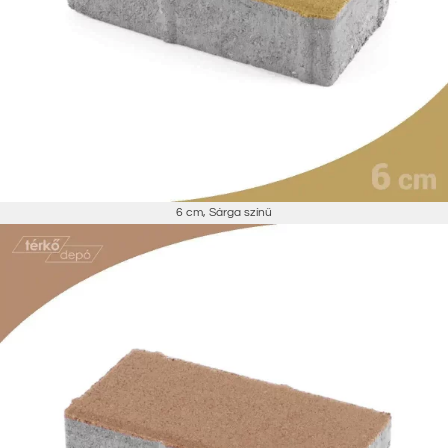
6 cm
,
Sárga színű