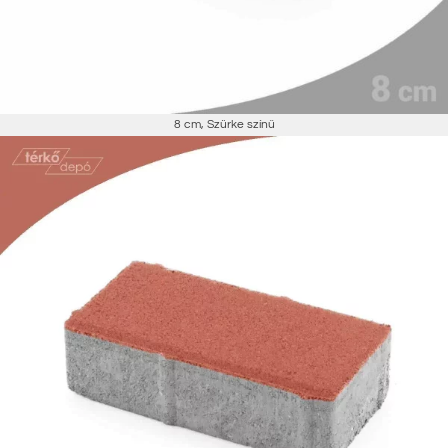
8 cm
,
Szürke színű