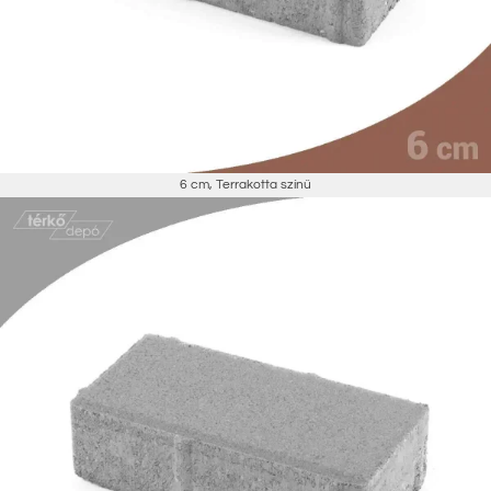
6 cm
,
Terrakotta színű