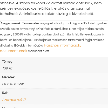
színezve. A színes térkőből kialakított minták időtállóak, nem
igényelnek időszakos felújítást, lerakás után azonnal
terhelhető. A térkőburkolat akár házilag is kivitelezhető.
*
Megjegyzések: Természetes anyagokból dolgozunk, így a különböző gyártási
szériák között árnyalatnyi színeltérés előfordulhat. Nem teljes raklap esetén
egyszeri, 2500 Ft + áfa raklap bontási díjat számítunk fel, illetve raklapjaink
betét- és bérleti díjasok. Az árajánlat részletesen tartalmazni fogja ezeket a
Hasznos információk,
díjakat is. Bővebb információ a
dokumentumok
menüpont alatt.
Tömeg
130 kg
Méretek
20 × 10 × 6 cm
Szín
Antracit színű