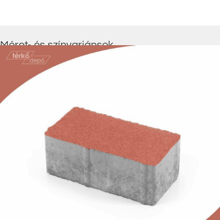
Méret- és színvariánsok