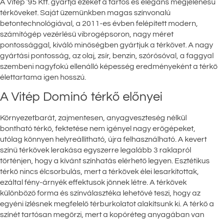
A Vitép ’95 Kft. gyártja ezeket a tartós és elegáns megjelenésű
térköveket. Saját üzemünkben magas színvonalú
betontechnológiával, a 2011-es évben felépített modern,
számítógép vezérlésű vibrogépsoron, nagy méret
pontossággal, kiváló minőségben gyártjuk a térkövet. A nagy
gyártási pontosság, az olaj, zsír, benzin, szórósóval, a faggyal
szembeni nagyfokú ellenálló képesség eredményeként a térkő
élettartama igen hosszú.
A Vitép Dominó térkő előnyei
Környezetbarát, zajmentesen, anyagveszteség nélkül
bontható térkő, fektetése nem igényel nagy erőgépeket,
utólag könnyen helyreállítható, újra felhasználható. A kevert
színű térkövek lerakása egyszerre legalább 3 raklapról
történjen, hogy a kívánt színhatás elérhető legyen. Esztétikus
térkő nincs élcsorbulás, mert a térkövek élei lesarkítottak,
ezáltal fény-árnyék effektusok jönnek létre. A térkövek
különböző forma és színválasztéka lehetővé teszi, hogy az
egyéni ízlésnek megfelelő térburkolatot alakítsunk ki. A térkő a
színét tartósan megőrzi, mert a kopóréteg anyagában van