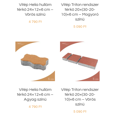
Vitép Helia hullám
Vitép Triton rendszer
térkő 24×12×6 cm –
térkő 20×(30-20-
Vörös színű
10)×6 cm – Mogyoró
színű
4 790
Ft
5 090
Ft
Vitép Helia hullám
Vitép Triton rendszer
térkő 24×12×6 cm –
térkő 20×(30-20-
Agyag színű
10)×6 cm – Vörös
színű
4 790
Ft
5 090
Ft