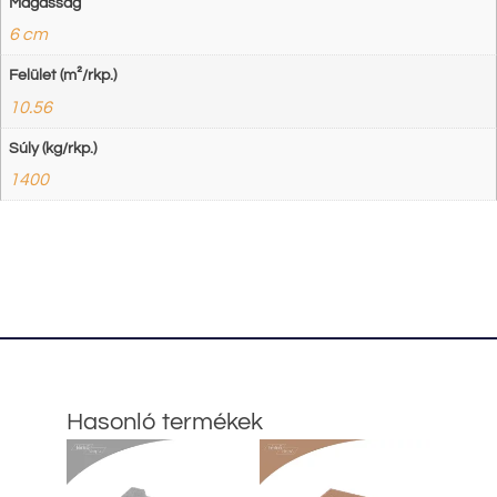
Magasság
6 cm
Felület (m²/rkp.)
10.56
Súly (kg/rkp.)
1400
Hasonló termékek