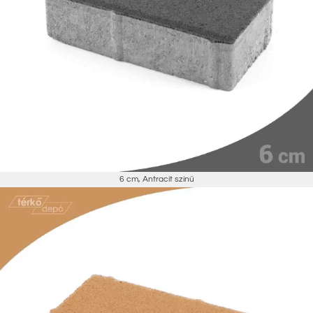
6 cm
,
Antracit színű