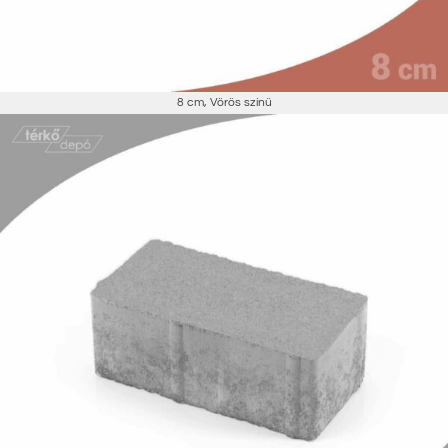
8 cm
,
Vörös színű