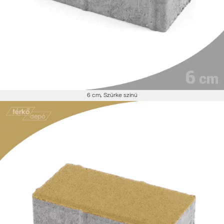
6 cm
,
Szürke színű