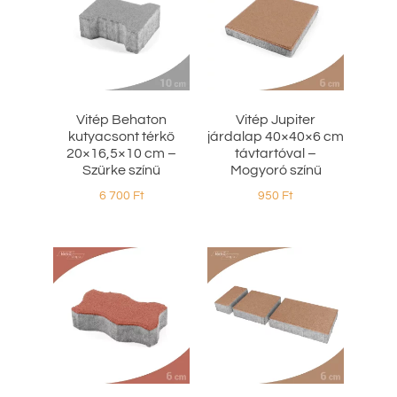
Vitép Behaton
Vitép Jupiter
kutyacsont térkő
járdalap 40×40×6 cm
20×16,5×10 cm –
távtartóval –
Szürke színű
Mogyoró színű
6 700
Ft
950
Ft