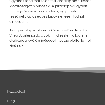
ugyanakkor a már telepített járdalap stabilitását,
időtállóságát is biztosítja. A járdalapok ugyanis
mintegy összekapaszkodnak, egymáshoz
feszülnek, így az egyes lapok nehezen tudnak
elmozdulni.
Az új járdalapsablonnak köszönhetően tehát a
Vitép Jupiter járdalapok mind esztétikailag, mint
statikailag kiváló minőséget, hosszú élettartamot
kínálnak.
Kezdőoldal
Blog