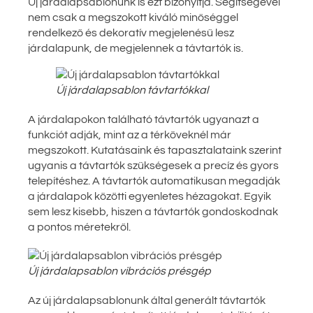
Új járdalapsablonunk is ezt bizonyítja. Segítségével
nem csak a megszokott kiváló minőséggel
rendelkező és dekoratív megjelenésű lesz
járdalapunk, de megjelennek a távtartók is.
Új járdalapsablon távtartókkal
A járdalapokon található távtartók ugyanazt a
funkciót adják, mint az a térköveknél már
megszokott. Kutatásaink és tapasztalataink szerint
ugyanis a távtartók szükségesek a precíz és gyors
telepítéshez. A távtartók automatikusan megadják
a járdalapok közötti egyenletes hézagokat. Egyik
sem lesz kisebb, hiszen a távtartók gondoskodnak
a pontos méretekről.
Új járdalapsablon vibrációs présgép
Az új járdalapsablonunk által generált távtartók