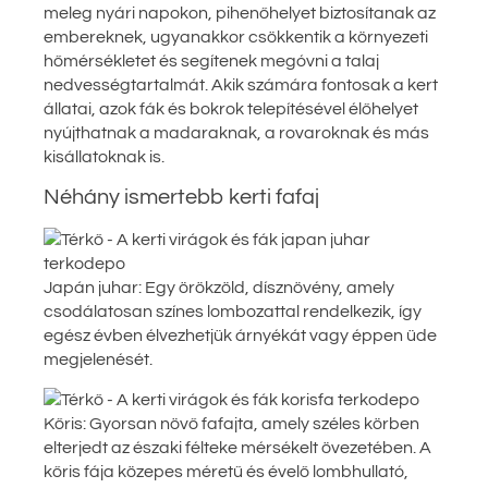
meleg nyári napokon, pihenőhelyet biztosítanak az
embereknek, ugyanakkor csökkentik a környezeti
hőmérsékletet és segítenek megóvni a talaj
nedvességtartalmát. Akik számára fontosak a kert
állatai, azok fák és bokrok telepítésével élőhelyet
nyújthatnak a madaraknak, a rovaroknak és más
kisállatoknak is.
Néhány ismertebb kerti fafaj
Japán juhar: Egy örökzöld, dísznövény, amely
csodálatosan színes lombozattal rendelkezik, így
egész évben élvezhetjük árnyékát vagy éppen üde
megjelenését.
Kőris: Gyorsan növő fafajta, amely széles körben
elterjedt az északi félteke mérsékelt övezetében. A
kőris fája közepes méretű és évelő lombhullató,