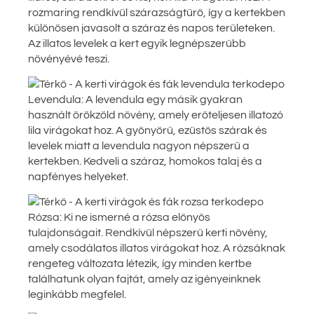
rozmaring rendkívül szárazságtűrő, így a kertekben
különösen javasolt a száraz és napos területeken.
Az illatos levelek a kert egyik legnépszerűbb
növényévé teszi.
Levendula: A levendula egy másik gyakran
használt örökzöld növény, amely erőteljesen illatozó
lila virágokat hoz. A gyönyörű, ezüstös szárak és
levelek miatt a levendula nagyon népszerű a
kertekben. Kedveli a száraz, homokos talaj és a
napfényes helyeket.
Rózsa: Ki ne ismerné a rózsa előnyös
tulajdonságait. Rendkívül népszerű kerti növény,
amely csodálatos illatos virágokat hoz. A rózsáknak
rengeteg változata létezik, így minden kertbe
találhatunk olyan fajtát, amely az igényeinknek
leginkább megfelel.