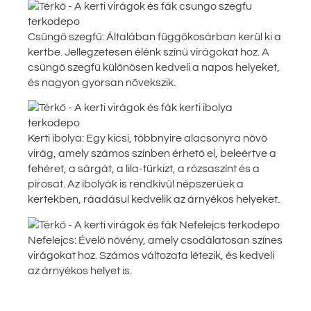
Csüngő szegfű: Általában függőkosárban kerül ki a
kertbe. Jellegzetesen élénk színű virágokat hoz. A
csüngő szegfű különösen kedveli a napos helyeket,
és nagyon gyorsan növekszik.
Kerti ibolya: Egy kicsi, többnyire alacsonyra növő
virág, amely számos színben érhető el, beleértve a
fehéret, a sárgát, a lila-türkizt, a rózsaszínt és a
pirosat. Az ibolyák is rendkívül népszerűek a
kertekben, ráadásul kedvelik az árnyékos helyeket.
Nefelejcs: Évelő növény, amely csodálatosan színes
virágokat hoz. Számos változata létezik, és kedveli
az árnyékos helyet is.