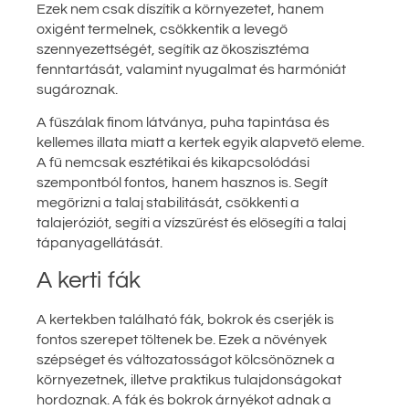
Ezek nem csak díszítik a környezetet, hanem
oxigént termelnek, csökkentik a levegő
szennyezettségét, segítik az ökoszisztéma
fenntartását, valamint nyugalmat és harmóniát
sugároznak.
A fűszálak finom látványa, puha tapintása és
kellemes illata miatt a kertek egyik alapvető eleme.
A fű nemcsak esztétikai és kikapcsolódási
szempontból fontos, hanem hasznos is. Segít
megőrizni a talaj stabilitását, csökkenti a
talajeróziót, segíti a vízszűrést és elősegíti a talaj
tápanyagellátását.
A kerti fák
A kertekben található fák, bokrok és cserjék is
fontos szerepet töltenek be. Ezek a növények
szépséget és változatosságot kölcsönöznek a
környezetnek, illetve praktikus tulajdonságokat
hordoznak. A fák és bokrok árnyékot adnak a