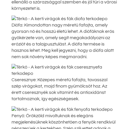
ellenálló a szárazsággal szemben és jól tűri a városi
környezetet is.
Diófa: Kimondottan nagy méretű fafajta, amely
gyorsan nő és hosszú életű lehet. A diófáknak erős
gyökérzete van, amely segít megakadályozni az
eróziót és a talajpusztulást. A diófa termése is
hasznos lehet. Meg kell jegyezni, hogy a diófa alatt
nem sok növény képes megmaradni.
Cseresznye: Közepes méretű fafajta, tavasszal
szép virágokat, majd finom gyümölcsöt hoz. Az
érett cseresznyék sok vitamint és antioxidánst
tartalmaznak, így egészségesek.
Fenyő: Örökzöld mivoltuknak és elegáns
megjelenésüknek köszönhetően a fenyők rendkívül
népszerűek a kertekben. Szép sziluettet adnak a