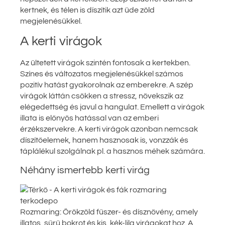
kertnek, és télen is díszítik azt üde zöld
megjelenésükkel.
A kerti virágok
Az ültetett virágok szintén fontosak a kertekben.
Színes és változatos megjelenésükkel számos
pozitív hatást gyakorolnak az emberekre. A szép
virágok láttán csökken a stressz, növekszik az
elégedettség és javul a hangulat. Emellett a virágok
illata is előnyös hatással van az emberi
érzékszervekre. A kerti virágok azonban nemcsak
díszítőelemek, hanem hasznosak is, vonzzák és
táplálékul szolgálnak pl. a hasznos méhek számára.
Néhány ismertebb kerti virág
Rozmaring: Örökzöld fűszer- és dísznövény, amely
illatos, sűrű bokrot és kis, kék-lila virágokat hoz. A