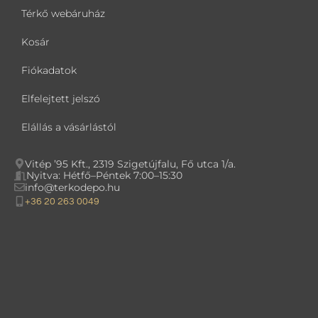
Térkő webáruház
Kosár
Fiókadatok
Elfelejtett jelszó
Elállás a vásárlástól
Vitép ’95 Kft., 2319 Szigetújfalu, Fő utca 1/a.
Nyitva: Hétfő–Péntek 7:00–15:30
info@terkodepo.hu
+36 20 263 0049