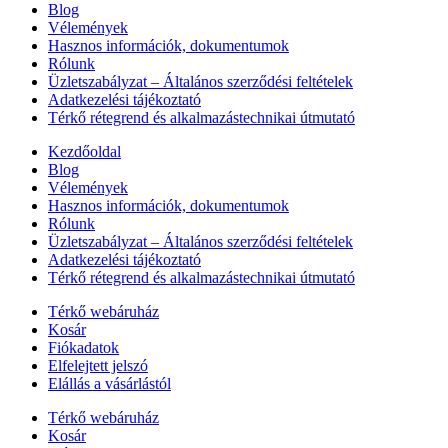
Blog
Vélemények
Hasznos információk, dokumentumok
Rólunk
Üzletszabályzat – Általános szerződési feltételek
Adatkezelési tájékoztató
Térkő rétegrend és alkalmazástechnikai útmutató
Kezdőoldal
Blog
Vélemények
Hasznos információk, dokumentumok
Rólunk
Üzletszabályzat – Általános szerződési feltételek
Adatkezelési tájékoztató
Térkő rétegrend és alkalmazástechnikai útmutató
Térkő webáruház
Kosár
Fiókadatok
Elfelejtett jelszó
Elállás a vásárlástól
Térkő webáruház
Kosár