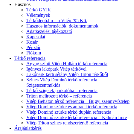
Hasznos
Térkő GYIK
Vélemények
Térkődepó.hu – a Vitép ’95 Kft.
Hasznos információk, dokumentumok
Adatkezelési tájékoztató
Kapcsolat
Kosár
Pénztár
Fiókom
Térkő referencia
Agyag színű Vitép Hullám térkő referencia
Igényes lakópark Vitép térkővel
Lakópark kerti sétány Vitép Triton térkőből
Színes Vitép Dominó térkő referencia
Szigetszentmiklós
Térkő szigetek parkolóba – referencia
Triton melírozott térkő – referencia
Vitép Behaton térkő referencia – Bugyi szennyvíztelep
Vitép Dominó szürke és antracit térkő referencia
Vitép Dominó szürke térkő duplán referencia
Vitép Dominó szürke térkő referencia – Kálmán Imre
Vitép Triton színes rendszertérkő referencia
Árajánlatkérés