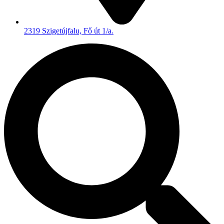
2319 Szigetújfalu, Fő út 1/a.