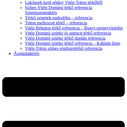
Lakópark kerti sétány Vitép Triton térkőből
Színes Vitép Dominó térkő referencia
Szigetszentmiklós
Térkő szigetek parkolóba – referencia
Triton melírozott térkő – referencia
Vitép Behaton térkő referencia – Bugyi szennyvíztelep
Vitép Dominó szürke és antracit térkő referencia
Vitép Dominó szürke térkő duplán referencia
Vitép Dominó szürke térkő referencia – Kálmán Imre
Vitép Triton színes rendszertérkő referencia
Árajánlatkérés