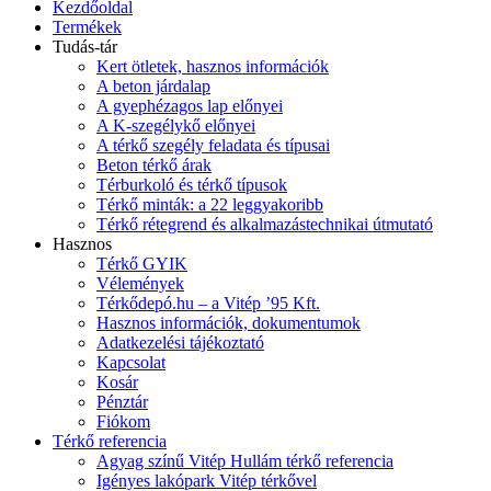
Kezdőoldal
Termékek
Tudás-tár
Kert ötletek, hasznos információk
A beton járdalap
A gyephézagos lap előnyei
A K-szegélykő előnyei
A térkő szegély feladata és típusai
Beton térkő árak
Térburkoló és térkő típusok
Térkő minták: a 22 leggyakoribb
Térkő rétegrend és alkalmazástechnikai útmutató
Hasznos
Térkő GYIK
Vélemények
Térkődepó.hu – a Vitép ’95 Kft.
Hasznos információk, dokumentumok
Adatkezelési tájékoztató
Kapcsolat
Kosár
Pénztár
Fiókom
Térkő referencia
Agyag színű Vitép Hullám térkő referencia
Igényes lakópark Vitép térkővel