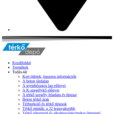
Kezdőoldal
Termékek
Tudás-tár
Kert ötletek, hasznos információk
A beton járdalap
A gyephézagos lap előnyei
A K-szegélykő előnyei
A térkő szegély feladata és típusai
Beton térkő árak
Térburkoló és térkő típusok
Térkő minták: a 22 leggyakoribb
Térkő rétegrend és alkalmazástechnikai útmutató