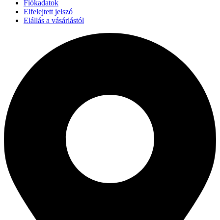
Fiókadatok
Elfelejtett jelszó
Elállás a vásárlástól