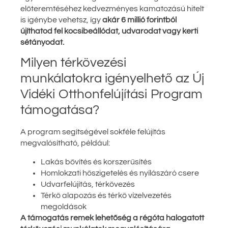
előteremtéséhez kedvezményes kamatozású hitelt
is igénybe vehetsz, így
akár 6 millió forintból
újíthatod fel kocsibeállódat, udvarodat vagy kerti
sétányodat.
Milyen térkövezési
munkálatokra igényelhető az Új
Vidéki Otthonfelújítási Program
támogatása?
A program segítségével sokféle felújítás
megvalósítható, például:
Lakás bővítés és korszerűsítés
Homlokzati hőszigetelés és nyílászáró csere
Udvarfelújítás, térkövezés
Térkő alapozás és térkő vízelvezetés
megoldások
A támogatás remek lehetőség a régóta halogatott