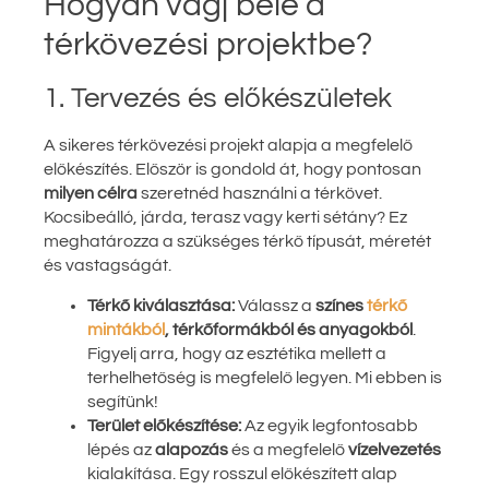
Hogyan vágj bele a
térkövezési projektbe?
1. Tervezés és előkészületek
A sikeres térkövezési projekt alapja a megfelelő
előkészítés. Először is gondold át, hogy pontosan
milyen célra
szeretnéd használni a térkövet.
Kocsibeálló, járda, terasz vagy kerti sétány? Ez
meghatározza a szükséges térkő típusát, méretét
és vastagságát.
Térkő kiválasztása:
Válassz a
színes
térkő
mintákból
, térkőformákból és anyagokból
.
Figyelj arra, hogy az esztétika mellett a
terhelhetőség is megfelelő legyen. Mi ebben is
segítünk!
Terület előkészítése:
Az egyik legfontosabb
lépés az
alapozás
és a megfelelő
vízelvezetés
kialakítása. Egy rosszul előkészített alap