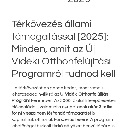
Térkövezés állami
támogatással [2025]:
Minden, amit az Új
Vidéki Otthonfelújítási
Programról tudnod kell
Ha térkövezésben gondolkodsz, most remek
lehetőséged nyílik rá az
Új Vidéki Otthonfelújítási
Program
keretében. Az 5000 fő alatti településeken
élő családok, valamint a nyugdíjasok
akár 3 millió
forint vissza nem térítendő támogatást
is
kaphatnak otthonuk korszerűsítésére. A program
lehetőséget biztosít
térkő pályázat
benyújtására is,