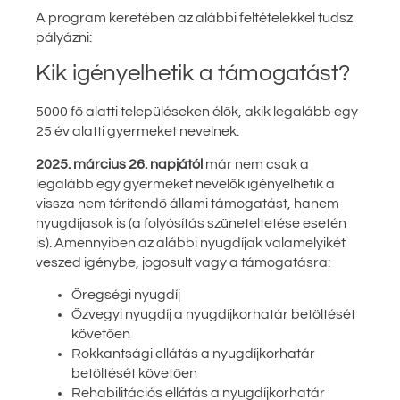
A program keretében az alábbi feltételekkel tudsz
pályázni:
Kik igényelhetik a támogatást?
5000 fő alatti településeken élők, akik legalább egy
25 év alatti gyermeket nevelnek.
2025. március 26. napjától
már nem csak a
legalább egy gyermeket nevelők igényelhetik a
vissza nem térítendő állami támogatást, hanem
nyugdíjasok is (a folyósítás szüneteltetése esetén
is). Amennyiben az alábbi nyugdíjak valamelyikét
veszed igénybe, jogosult vagy a támogatásra:
Öregségi nyugdíj
Özvegyi nyugdíj a nyugdíjkorhatár betöltését
követően
Rokkantsági ellátás a nyugdíjkorhatár
betöltését követően
Rehabilitációs ellátás a nyugdíjkorhatár