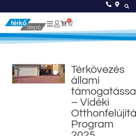
0
Térkövezés
állami
támogatássa
– Vidéki
Otthonfelújítá
Program
2025