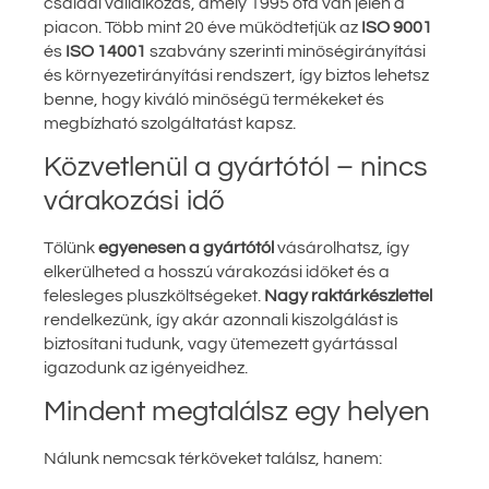
családi vállalkozás, amely 1995 óta van jelen a
piacon. Több mint 20 éve működtetjük az
ISO 9001
és
ISO 14001
szabvány szerinti minőségirányítási
és környezetirányítási rendszert, így biztos lehetsz
benne, hogy kiváló minőségű termékeket és
megbízható szolgáltatást kapsz.
Közvetlenül a gyártótól – nincs
várakozási idő
Tőlünk
egyenesen a gyártótól
vásárolhatsz, így
elkerülheted a hosszú várakozási időket és a
felesleges pluszköltségeket.
Nagy raktárkészlettel
rendelkezünk, így akár azonnali kiszolgálást is
biztosítani tudunk, vagy ütemezett gyártással
igazodunk az igényeidhez.
Mindent megtalálsz egy helyen
Nálunk nemcsak térköveket találsz, hanem: