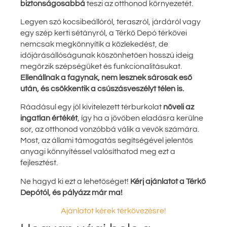
biztonságosabbá
teszi az otthonod környezetét.
Legyen szó kocsibeállóról, teraszról, járdáról vagy
egy szép kerti sétányról, a Térkő Depó térkövei
nemcsak megkönnyítik a közlekedést, de
időjárásállóságunak köszönhetően hosszú ideig
megőrzik szépségüket és funkcionalitásukat.
Ellenállnak a fagynak, nem lesznek sárosak eső
után, és csökkentik a csúszásveszélyt télen is.
Ráadásul egy jól kivitelezett térburkolat
növeli az
ingatlan értékét
, így ha a jövőben eladásra kerülne
sor, az otthonod vonzóbbá válik a vevők számára.
Most, az állami támogatás segítségével jelentős
anyagi könnyítéssel valósíthatod meg ezt a
fejlesztést.
Ne hagyd ki ezt a lehetőséget!
Kérj ajánlatot a Térkő
Depótól, és pályázz már ma!
Ajánlatot kérek térkövezésre!