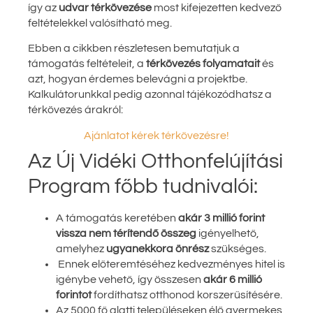
így az
udvar térkövezése
most kifejezetten kedvező
feltételekkel valósítható meg.
Ebben a cikkben részletesen bemutatjuk a
támogatás feltételeit, a
térkövezés folyamatait
és
azt, hogyan érdemes belevágni a projektbe.
Kalkulátorunkkal pedig azonnal tájékozódhatsz a
térkövezés árakról:
Ajánlatot kérek térkövezésre!
Az Új Vidéki Otthonfelújítási
Program főbb tudnivalói:
A támogatás keretében
akár 3 millió forint
vissza nem térítendő összeg
igényelhető,
amelyhez
ugyanekkora önrész
szükséges.
Ennek előteremtéséhez kedvezményes hitel is
igénybe vehető, így összesen
akár 6 millió
forintot
fordíthatsz otthonod korszerűsítésére.
Az 5000 fő alatti településeken élő gyermekes