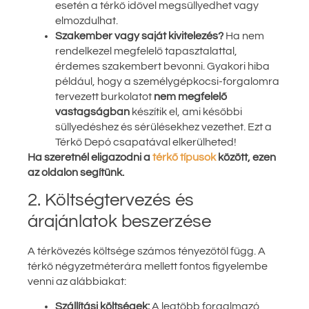
esetén a térkő idővel megsüllyedhet vagy
elmozdulhat.
Szakember vagy saját kivitelezés?
Ha nem
rendelkezel megfelelő tapasztalattal,
érdemes szakembert bevonni. Gyakori hiba
például, hogy a személygépkocsi-forgalomra
tervezett burkolatot
nem megfelelő
vastagságban
készítik el, ami későbbi
süllyedéshez és sérülésekhez vezethet. Ezt a
Térkő Depó csapatával elkerülheted!
Ha szeretnél eligazodni a
térkő típusok
között, ezen
az oldalon segítünk.
2. Költségtervezés és
árajánlatok beszerzése
A térkövezés költsége számos tényezőtől függ. A
térkő négyzetméterára mellett fontos figyelembe
venni az alábbiakat:
Szállítási költségek:
A legtöbb forgalmazó