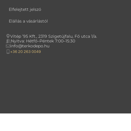
Elfelejtett jelszó
Elállás a vásárlástól
Vitép ’95 Kft., 2319 Szigetújfalu, Fő utca 1/a.
Nyitva: Hétfő–Péntek 7:00–15:30
info@terkodepo.hu
+36 20 263 0049