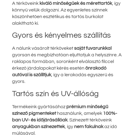
A térköveink
kiváló minőségűek és mérettartók
, így
könnyű velük dolgozni. Az egyenletes színnek
köszönhetően esztétikus és tartós burkolat
alakítható ki.
Gyors és kényelmes szállítás
A nálunk vásárolt térköveket
saját fuvarunkkal
gyorsan és megbízhatóan eljuttatjuk a helyszínre. A
raklapos formában, soronként elválasztó filccel
érkező járdalapokat kérés esetén
önrakodó
autóval is szállítjuk
, így a lerakodás egyszerű és
gyors.
Tartós szín és UV-állóság
Termékeink gyártásához
prémium minőségű
színező pigmenteket
használunk, amelyek
100%-
ban UV- és időjárásállóak
. Színezett térköveink
anyagukban színezettek
, így
nem fakulnak
az idő
múlásával.