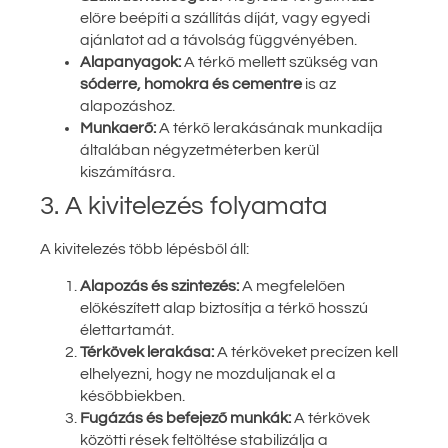
előre beépíti a szállítás díját, vagy egyedi
ajánlatot ad a távolság függvényében.
Alapanyagok:
A térkő mellett szükség van
sóderre, homokra és cementre
is az
alapozáshoz.
Munkaerő:
A térkő lerakásának munkadíja
általában négyzetméterben kerül
kiszámításra.
3. A kivitelezés folyamata
A kivitelezés több lépésből áll:
Alapozás és szintezés:
A megfelelően
előkészített alap biztosítja a térkő hosszú
élettartamát.
Térkövek lerakása:
A térköveket precízen kell
elhelyezni, hogy ne mozduljanak el a
későbbiekben.
Fugázás és befejező munkák:
A térkövek
közötti rések feltöltése stabilizálja a