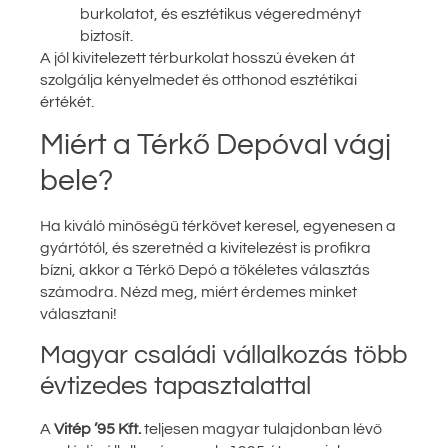
burkolatot, és esztétikus végeredményt
biztosít.
A jól kivitelezett térburkolat hosszú éveken át
szolgálja kényelmedet és otthonod esztétikai
értékét.
Miért a Térkő Depóval vágj
bele?
Ha kiváló minőségű térkövet keresel, egyenesen a
gyártótól, és szeretnéd a kivitelezést is profikra
bízni, akkor a Térkő Depó a tökéletes választás
számodra. Nézd meg, miért érdemes minket
választani!
Magyar családi vállalkozás több
évtizedes tapasztalattal
A
Vitép ’95 Kft.
teljesen magyar tulajdonban lévő