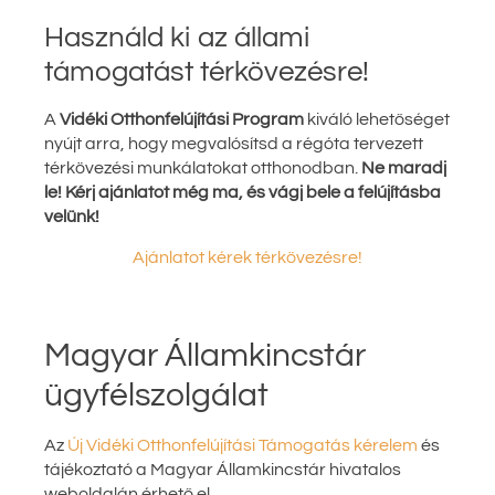
Használd ki az állami
támogatást térkövezésre!
A
Vidéki Otthonfelújítási Program
kiváló lehetőséget
nyújt arra, hogy megvalósítsd a régóta tervezett
térkövezési munkálatokat otthonodban.
Ne maradj
le! Kérj ajánlatot még ma, és vágj bele a felújításba
velünk!
Ajánlatot kérek térkövezésre!
Magyar Államkincstár
ügyfélszolgálat
Az
Új Vidéki Otthonfelújítási Támogatás kérelem
és
tájékoztató a Magyar Államkincstár hivatalos
weboldalán érhető el.