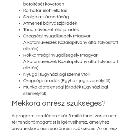
betöltését követően
Korhatár előtti ellátás
Szolgálati járandóság
Átmeneti bányászjáradék
Táncművészeti életjáradék
Öregségi nyugdíjsegély (Magyar
Alkotóművészek Közalapítvány által folyósított
ellátás)
Rokkantsági nyugdíjsegély (Magyar
Alkotóművészek Közalapítvány által folyósított
ellátás)
Nyugdíj (Egyházi jogi személytől)
Öregségi járadék (Egyházi jogi személytől)
Munkaképtelenségi járadék (Egyházi jogi
személytől)
Mekkora önrész szükséges?
A program keretében akár 3 millió forint vissza nem
térítendő támogatást is igényelhetsz, amelyhez
ugyanekkora összegű önrész szükséges. Az önrész