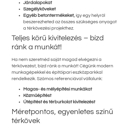
Járdalapokat
Szegélyköveket
Egyéb betontermékeket,
így egy helyről
beszerezheted az összes szükséges anyagot
a térkövezési projekthez.
Teljes körű kivitelezés – bízd
ránk a munkát!
Ha nem szeretnéd saját magad elvégezni a
térkövezést, bízd ránk a munkát! Cégünk modern
munkagépekkel és építőipari eszközparkkal
rendelkezik. Számos referenciával vállalunk:
Magas- és mélyépítési munkákat
Közműépítést
Útépítést és térburkolat kivitelezést
Méretpontos, egyenletes színű
térkövek