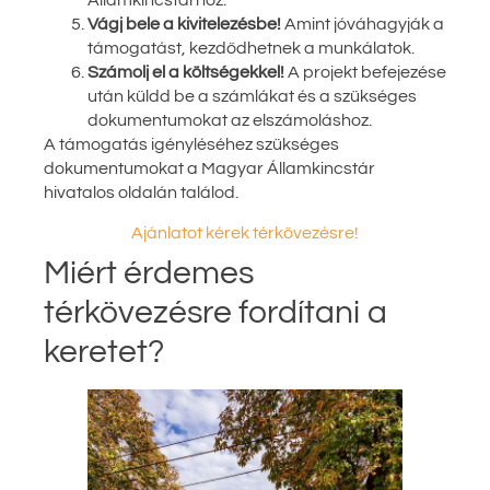
Államkincstárhoz.
Vágj bele a kivitelezésbe!
Amint jóváhagyják a
támogatást, kezdődhetnek a munkálatok.
Számolj el a költségekkel!
A projekt befejezése
után küldd be a számlákat és a szükséges
dokumentumokat az elszámoláshoz.
A támogatás igényléséhez szükséges
dokumentumokat a Magyar Államkincstár
hivatalos oldalán találod.
Ajánlatot kérek térkövezésre!
Miért érdemes
térkövezésre fordítani a
keretet?