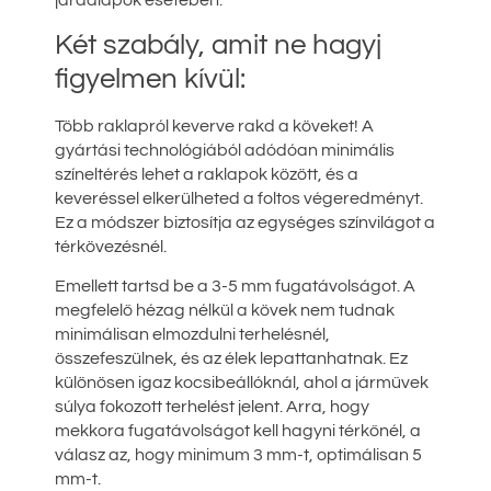
járdalapok esetében.
Két szabály, amit ne hagyj
figyelmen kívül:
Több raklapról keverve rakd a köveket! A
gyártási technológiából adódóan minimális
színeltérés lehet a raklapok között, és a
keveréssel elkerülheted a foltos végeredményt.
Ez a módszer biztosítja az egységes színvilágot a
térkövezésnél.
Emellett tartsd be a 3-5 mm fugatávolságot. A
megfelelő hézag nélkül a kövek nem tudnak
minimálisan elmozdulni terhelésnél,
összefeszülnek, és az élek lepattanhatnak. Ez
különösen igaz kocsibeállóknál, ahol a járművek
súlya fokozott terhelést jelent. Arra, hogy
mekkora fugatávolságot kell hagyni térkőnél, a
válasz az, hogy minimum 3 mm-t, optimálisan 5
mm-t.