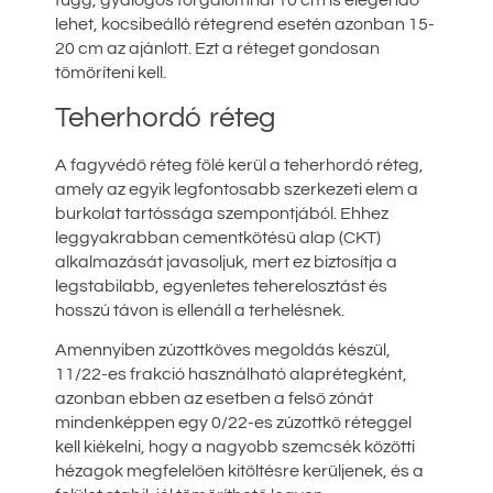
függ, gyalogos forgalomnál 10 cm is elegendő
lehet, kocsibeálló rétegrend esetén azonban 15-
20 cm az ajánlott. Ezt a réteget gondosan
tömöríteni kell.
Teherhordó réteg
A fagyvédő réteg fölé kerül a teherhordó réteg,
amely az egyik legfontosabb szerkezeti elem a
burkolat tartóssága szempontjából. Ehhez
leggyakrabban cementkötésű alap (CKT)
alkalmazását javasoljuk, mert ez biztosítja a
legstabilabb, egyenletes teherelosztást és
hosszú távon is ellenáll a terhelésnek.
Amennyiben zúzottköves megoldás készül,
11/22-es frakció használható alaprétegként,
azonban ebben az esetben a felső zónát
mindenképpen egy 0/22-es zúzottkő réteggel
kell kiékelni, hogy a nagyobb szemcsék közötti
hézagok megfelelően kitöltésre kerüljenek, és a