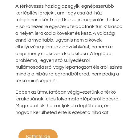
A térkövezés házilag az egyik legnépszerűbb
kertépítési projekt, amit egy családi ház
tulajdonosaként saját kézzel is megvalósíthatsz.
Első ránézésre egyszerű feladatnak tűnik: kiásod
a helyet, lerakod a köveket és kész. A valóság
ennél árnyaltabb, ugyanis nem a kövek
elhelyezése jelenti az igazi kihívást, hanem az
alépítmény szakszerű kialakítása. A legtöbb
probléma, legyen szó süllyedésről,
hullámosodásról vagy lepattogzott élekről, szinte
mindig a hibás rétegrendből ered, nem pedig a
térkő minőségéből.
Ebben az útmutatóban végigvezetünk a térkő
lerakásának teljes folyamatán lépésről lépésre.
Megmutatjuk, hol rontják el a legtöbben, és
hogyan kerülheted el te is ezeket a hibákat.
Kattints ide