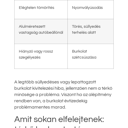
Elégtelen tömörítés
Nyomvályúsodás
Alulméretezett
Törés, süllyedés
vastagság autóbeállónál
terhelés alatt
Hiányzó vagy rossz
Burkolat
szegélyezés
szétcsúszása
A legtöbb süllyedéses vagy lepattogzott
burkolat kivitelezési hiba, jellemzően nem a térkő
minősége a probléma. Viszont ha az alépítmény
rendben van, a burkolat évtizedekig
problémamentes marad.
Amit sokan elfelejtenek: