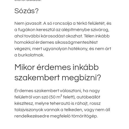
Sózás?
Nem javasolt. A só roncsolja a térkő felületét, és
a fugákon keresztül az alépítménybe szivárog,
ahol további károsodást okozhat. Télen inkább
homokkal érdemes síkosságmentesítést
végezni, mert ugyanolyan hatékony, és nem árt
a burkolatnak.
Mikor érdemes inkább
szakembert megbízni?
Érdemes szakembert választani, ha nagy
felületről van szó (50 m² felett), autóbeállót
készítesz, melyre teherautó is ráhajt, rossz
talajviszonyok vannak a telkeden, vagy nem áll
rendelkezésedre megfelelő tömörítőgép.