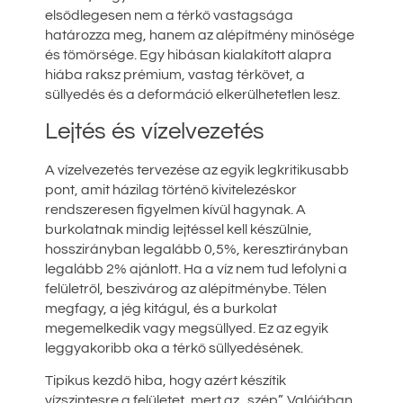
elsődlegesen nem a térkő vastagsága
határozza meg, hanem az alépítmény minősége
és tömörsége. Egy hibásan kialakított alapra
hiába raksz prémium, vastag térkövet, a
süllyedés és a deformáció elkerülhetetlen lesz.
Lejtés és vízelvezetés
A vízelvezetés tervezése az egyik legkritikusabb
pont, amit házilag történő kivitelezéskor
rendszeresen figyelmen kívül hagynak. A
burkolatnak mindig lejtéssel kell készülnie,
hosszirányban legalább 0,5%, keresztirányban
legalább 2% ajánlott. Ha a víz nem tud lefolyni a
felületről, beszivárog az alépítménybe. Télen
megfagy, a jég kitágul, és a burkolat
megemelkedik vagy megsüllyed. Ez az egyik
leggyakoribb oka a térkő süllyedésének.
Tipikus kezdő hiba, hogy azért készítik
vízszintesre a felületet, mert az „szép”. Valójában