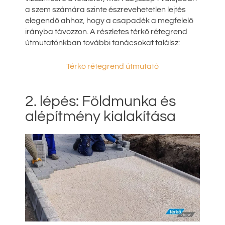
a szem számára szinte észrevehetetlen lejtés
elegendő ahhoz, hogy a csapadék a megfelelő
irányba távozzon. A részletes térkő rétegrend
útmutatónkban további tanácsokat találsz:
Térkő rétegrend útmutató
2. lépés: Földmunka és
alépítmény kialakítása