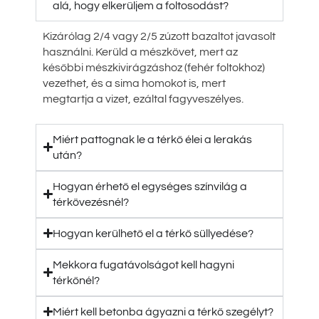
alá, hogy elkerüljem a foltosodást?
Kizárólag 2/4 vagy 2/5 zúzott bazaltot javasolt
használni. Kerüld a mészkövet, mert az
későbbi mészkivirágzáshoz (fehér foltokhoz)
vezethet, és a sima homokot is, mert
megtartja a vizet, ezáltal fagyveszélyes.
Miért pattognak le a térkő élei a lerakás
után?
Hogyan érhető el egységes színvilág a
térkövezésnél?
Hogyan kerülhető el a térkő süllyedése?
Mekkora fugatávolságot kell hagyni
térkőnél?
Miért kell betonba ágyazni a térkő szegélyt?