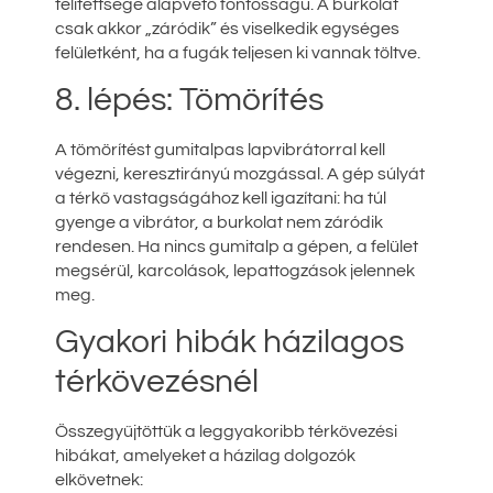
telítettsége alapvető fontosságú. A burkolat
csak akkor „záródik” és viselkedik egységes
felületként, ha a fugák teljesen ki vannak töltve.
8. lépés: Tömörítés
A tömörítést gumitalpas lapvibrátorral kell
végezni, keresztirányú mozgással. A gép súlyát
a térkő vastagságához kell igazítani: ha túl
gyenge a vibrátor, a burkolat nem záródik
rendesen. Ha nincs gumitalp a gépen, a felület
megsérül, karcolások, lepattogzások jelennek
meg.
Gyakori hibák házilagos
térkövezésnél
Összegyűjtöttük a leggyakoribb térkövezési
hibákat, amelyeket a házilag dolgozók
elkövetnek: