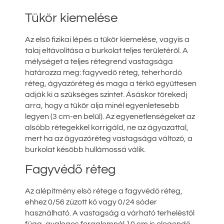
Tükör kiemelése
Az első fizikai lépés a tükör kiemelése, vagyis a
talaj eltávolítása a burkolat teljes területéről. A
mélységet a teljes rétegrend vastagsága
határozza meg: fagyvedő réteg, teherhordó
réteg, ágyazóréteg és maga a térkő együttesen
adják ki a szükséges szintet. Ásáskor törekedj
arra, hogy a tükör alja minél egyenletesebb
legyen (3 cm-en belül). Az egyenetlenségeket az
alsóbb rétegekkel korrigáld, ne az ágyazattal,
mert ha az ágyazóréteg vastagsága változó, a
burkolat később hullámossá válik.
Fagyvédő réteg
Az alépítmény első rétege a fagyvédő réteg,
ehhez 0/56 zúzott kő vagy 0/24 sóder
használható. A vastagság a várható terheléstől