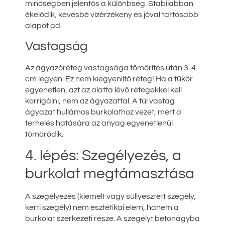
minőségben jelentős a különbség. Stabilabban
ékelődik, kevésbé vízérzékeny és jóval tartósabb
alapot ad.
Vastagság
Az ágyazóréteg vastagsága tömörítés után 3-4
cm legyen. Ez nem kiegyenlítő réteg! Ha a tükör
egyenetlen, azt az alatta lévő rétegekkel kell
korrigálni, nem az ágyazattal. A túl vastag
ágyazat hullámos burkolathoz vezet, mert a
terhelés hatására az anyag egyenetlenül
tömörödik.
4. lépés: Szegélyezés, a
burkolat megtámasztása
A szegélyezés (kiemelt vagy süllyesztett szegély,
kerti szegély) nem esztétikai elem, hanem a
burkolat szerkezeti része. A szegélyt betonágyba