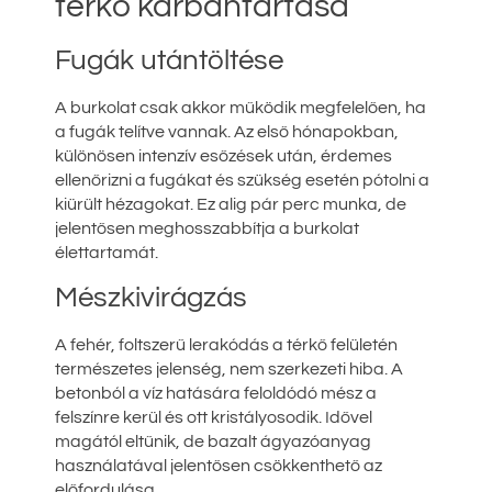
térkő karbantartása
Fugák utántöltése
A burkolat csak akkor működik megfelelően, ha
a fugák telítve vannak. Az első hónapokban,
különösen intenzív esőzések után, érdemes
ellenőrizni a fugákat és szükség esetén pótolni a
kiürült hézagokat. Ez alig pár perc munka, de
jelentősen meghosszabbítja a burkolat
élettartamát.
Mészkivirágzás
A fehér, foltszerű lerakódás a térkő felületén
természetes jelenség, nem szerkezeti hiba. A
betonból a víz hatására feloldódó mész a
felszínre kerül és ott kristályosodik. Idővel
magától eltűnik, de bazalt ágyazóanyag
használatával jelentősen csökkenthető az
előfordulása.