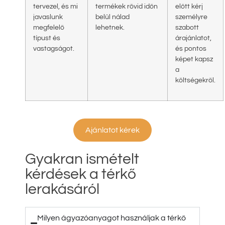
tervezel, és mi
termékek rövid időn
előtt kérj
javaslunk
belül nálad
személyre
megfelelő
lehetnek.
szabott
típust és
árajánlatot,
vastagságot.
és pontos
képet kapsz
a
költségekről.
Ajánlatot kérek
Gyakran ismételt
kérdések a térkő
lerakásáról
Milyen ágyazóanyagot használjak a térkő