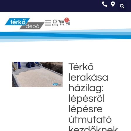
0
Térkő
lerakása
házilag:
lépésről
lépésre
útmutató
kezdőknek