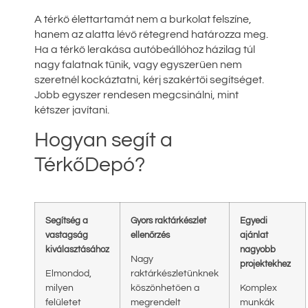
A térkő élettartamát nem a burkolat felszíne,
hanem az alatta lévő rétegrend határozza meg.
Ha a térkő lerakása autóbeállóhoz házilag túl
nagy falatnak tűnik, vagy egyszerűen nem
szeretnél kockáztatni, kérj szakértői segítséget.
Jobb egyszer rendesen megcsinálni, mint
kétszer javítani.
Hogyan segít a
TérkőDepó?
Segítség a
Gyors raktárkészlet
Egyedi
vastagság
ellenőrzés
ajánlat
kiválasztásához
nagyobb
Nagy
projektekhez
Elmondod,
raktárkészletünknek
milyen
köszönhetően a
Komplex
felületet
megrendelt
munkák