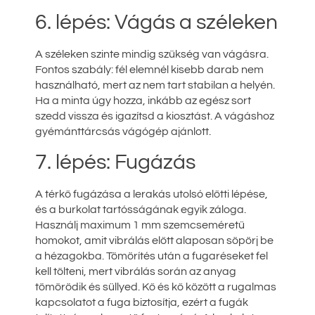
6. lépés: Vágás a széleken
A széleken szinte mindig szükség van vágásra.
Fontos szabály: fél elemnél kisebb darab nem
használható, mert az nem tart stabilan a helyén.
Ha a minta úgy hozza, inkább az egész sort
szedd vissza és igazítsd a kiosztást. A vágáshoz
gyémánttárcsás vágógép ajánlott.
7. lépés: Fugázás
A térkő fugázása a lerakás utolsó előtti lépése,
és a burkolat tartósságának egyik záloga.
Használj maximum 1 mm szemcseméretű
homokot, amit vibrálás előtt alaposan söpörj be
a hézagokba. Tömörítés után a fugaréseket fel
kell tölteni, mert vibrálás során az anyag
tömörödik és süllyed. Kő és kő között a rugalmas
kapcsolatot a fuga biztosítja, ezért a fugák