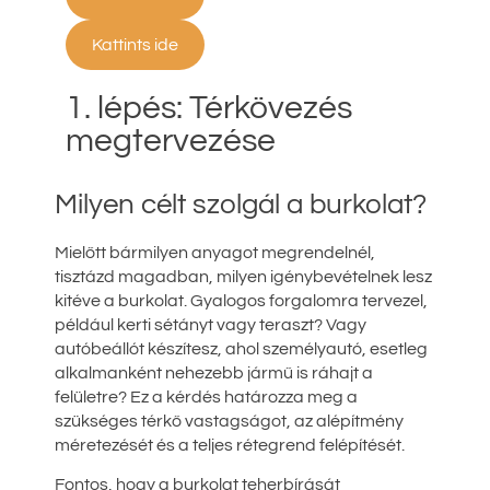
Kattints ide
1. lépés: Térkövezés
megtervezése
Milyen célt szolgál a burkolat?
Mielőtt bármilyen anyagot megrendelnél,
tisztázd magadban, milyen igénybevételnek lesz
kitéve a burkolat. Gyalogos forgalomra tervezel,
például kerti sétányt vagy teraszt? Vagy
autóbeállót készítesz, ahol személyautó, esetleg
alkalmanként nehezebb jármű is ráhajt a
felületre? Ez a kérdés határozza meg a
szükséges térkő vastagságot, az alépítmény
méretezését és a teljes rétegrend felépítését.
Fontos, hogy a burkolat teherbírását