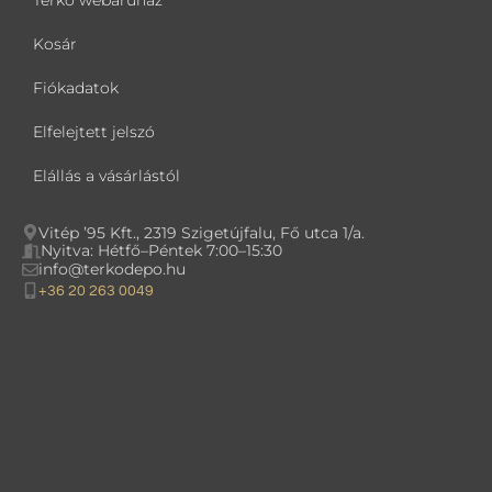
Térkő webáruház
Kosár
Fiókadatok
Elfelejtett jelszó
Elállás a vásárlástól
Vitép ’95 Kft., 2319 Szigetújfalu, Fő utca 1/a.
Nyitva: Hétfő–Péntek 7:00–15:30
info@terkodepo.hu
+36 20 263 0049