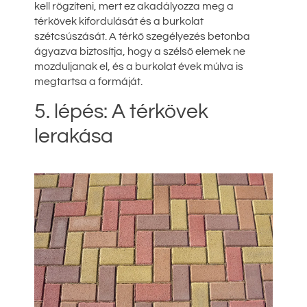
kell rögzíteni, mert ez akadályozza meg a
térkövek kifordulását és a burkolat
szétcsúszását. A térkő szegélyezés betonba
ágyazva biztosítja, hogy a szélső elemek ne
mozduljanak el, és a burkolat évek múlva is
megtartsa a formáját.
5. lépés: A térkövek
lerakása