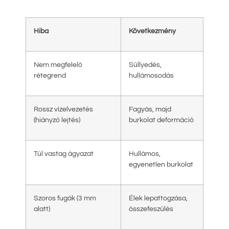
Hiba
Következmény
Nem megfelelő
Süllyedés,
rétegrend
hullámosodás
Rossz vízelvezetés
Fagyás, majd
(hiányzó lejtés)
burkolat deformáció
Túl vastag ágyazat
Hullámos,
egyenetlen burkolat
Szoros fugák (3 mm
Élek lepattogzása,
alatt)
összefeszülés