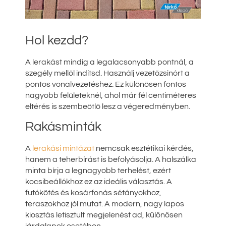
Hol kezdd?
A lerakást mindig a legalacsonyabb pontnál, a
szegély mellől indítsd. Használj vezetőzsinórt a
pontos vonalvezetéshez. Ez különösen fontos
nagyobb felületeknél, ahol már fél centiméteres
eltérés is szembeötlő lesz a végeredményben.
Rakásminták
A
lerakási mintázat
nemcsak esztétikai kérdés,
hanem a teherbírást is befolyásolja. A halszálka
minta bírja a legnagyobb terhelést, ezért
kocsibeállókhoz ez az ideális választás. A
futókötés és kosárfonás sétányokhoz,
teraszokhoz jól mutat. A modern, nagy lapos
kiosztás letisztult megjelenést ad, különösen