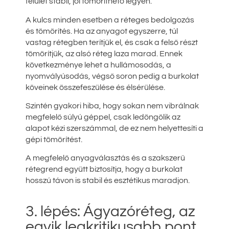
felület stabil, jól tömöríthető legyen.
A kulcs minden esetben a réteges bedolgozás
és tömörítés. Ha az anyagot egyszerre, túl
vastag rétegben terítjük el, és csak a felső részt
tömörítjük, az alsó réteg laza marad. Ennek
következménye lehet a hullámosodás, a
nyomvályúsodás, végső soron pedig a burkolat
köveinek összefeszülése és élsérülése.
Szintén gyakori hiba, hogy sokan nem vibrálnak
megfelelő súlyú géppel, csak ledöngölik az
alapot kézi szerszámmal, de ez nem helyettesíti a
gépi tömörítést.
A megfelelő anyagválasztás és a szakszerű
rétegrend együtt biztosítja, hogy a burkolat
hosszú távon is stabil és esztétikus maradjon.
3. lépés: Ágyazóréteg, az
egyik legkritikusabb pont