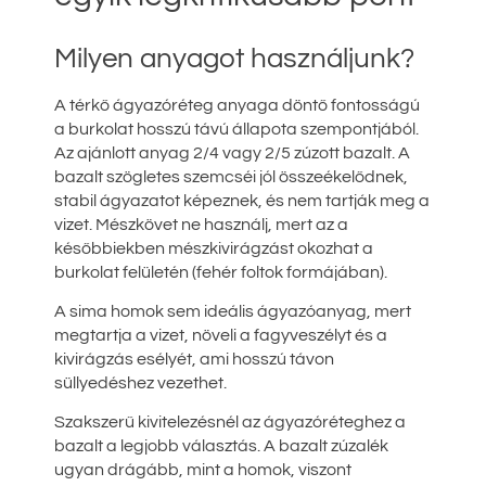
Milyen anyagot használjunk?
A térkő ágyazóréteg anyaga döntő fontosságú
a burkolat hosszú távú állapota szempontjából.
Az ajánlott anyag 2/4 vagy 2/5 zúzott bazalt. A
bazalt szögletes szemcséi jól összeékelődnek,
stabil ágyazatot képeznek, és nem tartják meg a
vizet. Mészkövet ne használj, mert az a
későbbiekben mészkivirágzást okozhat a
burkolat felületén (fehér foltok formájában).
A sima homok sem ideális ágyazóanyag, mert
megtartja a vizet, növeli a fagyveszélyt és a
kivirágzás esélyét, ami hosszú távon
süllyedéshez vezethet.
Szakszerű kivitelezésnél az ágyazóréteghez a
bazalt a legjobb választás. A bazalt zúzalék
ugyan drágább, mint a homok, viszont