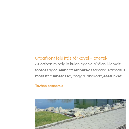
Utcafront felújítás térkővel – ötletek
Az otthon mindig is különleges elbírálás, kiemelt
fontosságot jelent az emberek számára. Ráadásul
most itt a lehetőség, hogy a lakókörnyezetünket
Tovább olvasom »