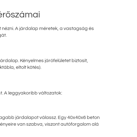
mérőszámai
 nézni. A járdalap méretek, a vastagság és
gát.
rdalap. Kényelmes járófelületet biztosít,
tábla, eltolt kötés).
. A leggyakoribb változatok:
stagabb járdalapot válassz. Egy 40x40x6 beton
gényeire van szabva, viszont autóforgalom alá