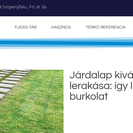
9 Szigetújfalu, Fő út 1/a.
TUDÁS-TÁR
HASZNOS
TÉRKŐ REFERENCIA
Járdalap kivá
lerakása: így 
burkolat