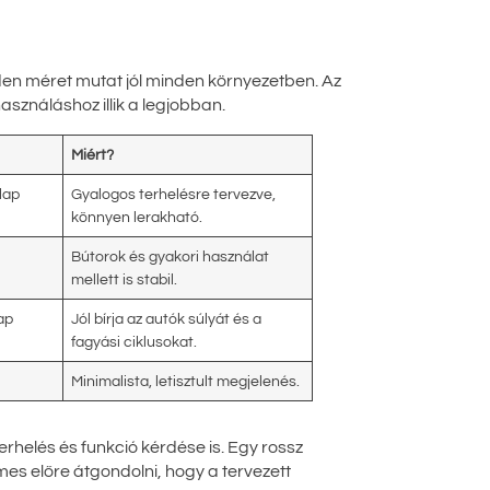
den méret mutat jól minden környezetben. Az
asználáshoz illik a legjobban.
Miért?
lap
Gyalogos terhelésre tervezve,
könnyen lerakható.
Bútorok és gyakori használat
mellett is stabil.
ap
Jól bírja az autók súlyát és a
fagyási ciklusokat.
Minimalista, letisztult megjelenés.
erhelés és funkció kérdése is. Egy rossz
mes előre átgondolni, hogy a tervezett