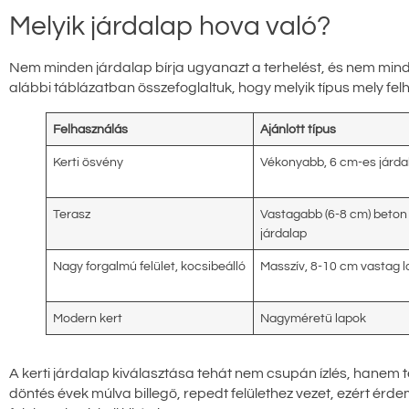
Melyik járdalap hova való?
Nem minden járdalap bírja ugyanazt a terhelést, és nem min
alábbi táblázatban összefoglaltuk, hogy melyik típus mely felh
Felhasználás
Ajánlott típus
Kerti ösvény
Vékonyabb, 6 cm-es járda
Terasz
Vastagabb (6-8 cm) beton
járdalap
Nagy forgalmú felület, kocsibeálló
Masszív, 8-10 cm vastag l
Modern kert
Nagyméretű lapok
A kerti járdalap kiválasztása tehát nem csupán ízlés, hanem t
döntés évek múlva billegő, repedt felülethez vezet, ezért érde