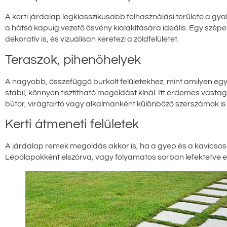
A kerti járdalap legklasszikusabb felhasználási területe a gya
a hátsó kapuig vezető ösvény kialakítására ideális. Egy szépe
dekoratív is, és vizuálisan keretezi a zöldfelületet.
Teraszok, pihenőhelyek
A nagyobb, összefüggő burkolt felületekhez, mint amilyen egy 
stabil, könnyen tisztítható megoldást kínál. Itt érdemes vasta
bútor, virágtartó vagy alkalmanként különböző szerszámok is
Kerti átmeneti felületek
A járdalap remek megoldás akkor is, ha a gyep és a kavicsos fe
Lépőlapokként elszórva, vagy folyamatos sorban lefektetve e