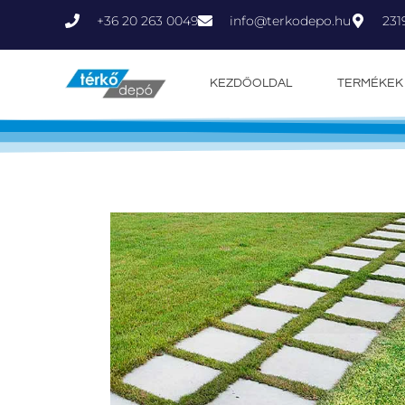
+36 20 263 0049
231
info@terkodepo.hu
KEZDŐOLDAL
TERMÉKEK