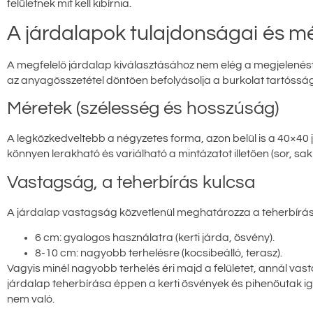
felületnek mit kell kibírnia.
A járdalapok tulajdonságai és 
A megfelelő járdalap kiválasztásához nem elég a megjelenést
az anyagösszetétel döntően befolyásolja a burkolat tartóssá
Méretek (szélesség és hosszúság)
A legközkedveltebb a négyzetes forma, azon belül is a 40×40 já
könnyen lerakható és variálható a mintázatot illetően (sor, sakk
Vastagság, a teherbírás kulcsa
A járdalap vastagság közvetlenül meghatározza a teherbírást
6 cm: gyalogos használatra (kerti járda, ösvény).
8-10 cm: nagyobb terhelésre (kocsibeálló, terasz).
Vagyis minél nagyobb terhelés éri majd a felületet, annál va
járdalap teherbírása éppen a kerti ösvények és pihenőutak i
nem való.