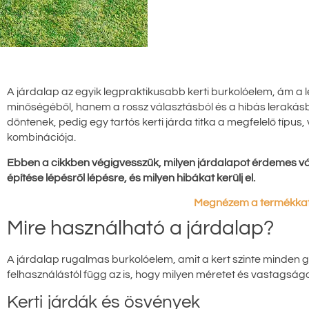
A járdalap az egyik legpraktikusabb kerti burkolóelem, ám a
minőségéből, hanem a rossz választásból és a hibás lerakásb
döntenek, pedig egy tartós kerti járda titka a megfelelő típus
kombinációja.
Ebben a cikkben végigvesszük, milyen járdalapot érdemes vála
építése lépésről lépésre, és milyen hibákat kerülj el.
Megnézem a termékkat
Mire használható a járdalap?
A járdalap rugalmas burkolóelem, amit a kert szinte minden g
felhasználástól függ az is, hogy milyen méretet és vastagsá
Kerti járdák és ösvények