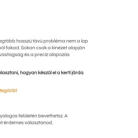
 legtöbb hosszú távú probléma nem a lap
ól fakad. Sokan csak a kinézet alapján
, vastagság és a precíz alapozás
sztani, hogyan készül el a kerti járda
egóriát
yalogos felületén bevethetsz. A
got érdemes választanod.