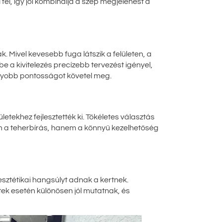
el, így jól kombinálja a szép megjelenést a
 Mivel kevesebb fuga látszik a felületen, a
e a kivitelezés precízebb tervezést igényel,
nagyobb pontosságot követel meg.
etekhez fejlesztették ki. Tökéletes választás
em a teherbírás, hanem a könnyű kezelhetőség
 esztétikai hangsúlyt adnak a kertnek.
ek esetén különösen jól mutatnak, és