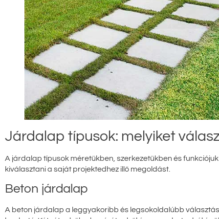
Járdalap típusok: melyiket válas
A járdalap típusok méretükben, szerkezetükben és funkciójukba
kiválasztani a saját projektedhez illő megoldást.
Beton járdalap
A beton járdalap a leggyakoribb és legsokoldalúbb választás. 