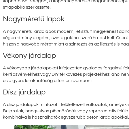
kapható. Két rétegből, a kopórétegből és a magbetonból épül f
strapabíró szerkezettel.
Nagyméretű lapok
A nagyméretű járdalapok modern, letisztult megjelenést adnak.
végeredmény elegáns, szinte galéria-szerű hatást kelt. Cseréb
hiszen a nagyobb méret miatt a szintezés és az illesztés is 
Vékony járdalap
A vékonyabb járdalapokat kifejezetten gyalogos forgalmú felül
kerti ösvényekhez vagy DIY térkövezés projektekhez, ahol n
és a gyors lerakhatóság a fontos szempont.
Dísz járdalap
A dísz járdalapok mintázott, felületkezelt változatok, amelyek
Bejáratok, hangsúlyos pihenőzónák vagy reprezentatív felület
kombinálva is használhatók egyszerűbb beton járdalapokkal.