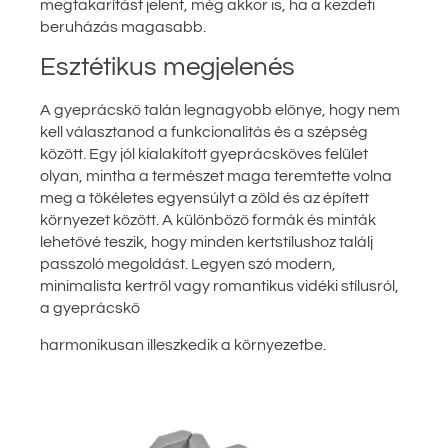
megtakarítást jelent, még akkor is, ha a kezdeti
beruházás magasabb.
Esztétikus megjelenés
A gyeprácskő talán legnagyobb előnye, hogy nem
kell választanod a funkcionalitás és a szépség
között. Egy jól kialakított gyeprácsköves felület
olyan, mintha a természet maga teremtette volna
meg a tökéletes egyensúlyt a zöld és az épített
környezet között. A különböző formák és minták
lehetővé teszik, hogy minden kertstílushoz találj
passzoló megoldást. Legyen szó modern,
minimalista kertről vagy romantikus vidéki stílusról,
a gyeprácskő
harmonikusan illeszkedik a környezetbe.