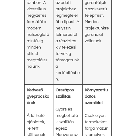
színben. A
az adott
garantáljuk
klasszikus
projekthez
a szakszerű
négyzetes
legmegfelel
telepítést.
formától a
őbb típust. A
Minden
modern
helyszíni
projektünkre
hatszögletű
felméréstől
garanciát
mintákig
a részletes
vállalunk.
minden
kivitelezési
stílust
tervekig
megtalálsz
támogatunk
nálunk.
a
kertépítésbe
n.
Kedvező
Országos
Környezettu
gyeprácskő
szállítás
datos
árak
szemlélet
Gyors és
Átlátható
megbízható
Csak olyan
ajánlatok,
kiszállítás
termékeket
rejtett
egész
forgalmazun
költségek
Magyarorsz
k, amelyek