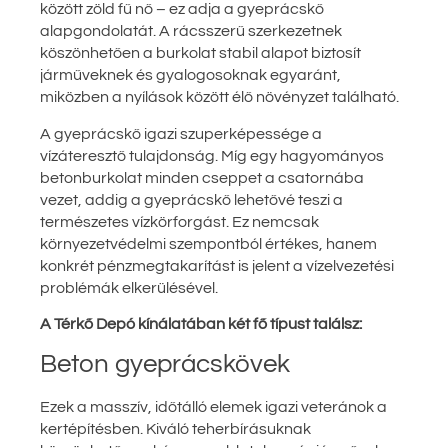
között zöld fű nő – ez adja a gyeprácskő
alapgondolatát. A rácsszerű szerkezetnek
köszönhetően a burkolat stabil alapot biztosít
járműveknek és gyalogosoknak egyaránt,
miközben a nyílások között élő növényzet található.
A gyeprácskő igazi szuperképessége a
vízáteresztő tulajdonság. Míg egy hagyományos
betonburkolat minden cseppet a csatornába
vezet, addig a gyeprácskő lehetővé teszi a
természetes vízkörforgást. Ez nemcsak
környezetvédelmi szempontból értékes, hanem
konkrét pénzmegtakarítást is jelent a vízelvezetési
problémák elkerülésével.
A Térkő Depó kínálatában két fő típust találsz:
Beton gyeprácskövek
Ezek a masszív, időtálló elemek igazi veteránok a
kertépítésben. Kiváló teherbírásuknak