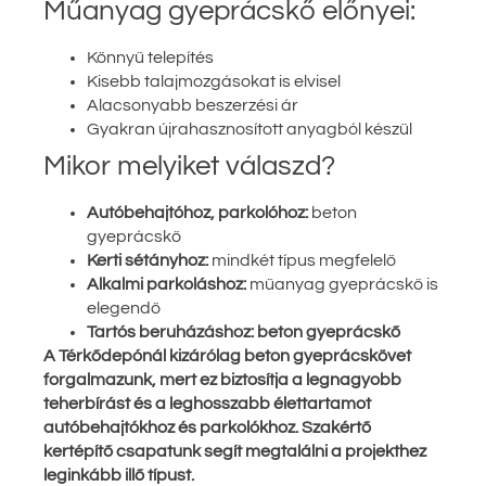
Műanyag gyeprácskő előnyei:
Könnyű telepítés
Kisebb talajmozgásokat is elvisel
Alacsonyabb beszerzési ár
Gyakran újrahasznosított anyagból készül
Mikor melyiket válaszd?
Autóbehajtóhoz, parkolóhoz:
beton
gyeprácskő
Kerti sétányhoz:
mindkét típus megfelelő
Alkalmi parkoláshoz:
műanyag gyeprácskő is
elegendő
Tartós beruházáshoz: beton gyeprácskő
A Térkődepónál kizárólag beton gyeprácskövet
forgalmazunk, mert ez biztosítja a legnagyobb
teherbírást és a leghosszabb élettartamot
autóbehajtókhoz és parkolókhoz. Szakértő
kertépítő csapatunk segít megtalálni a projekthez
leginkább illő típust.