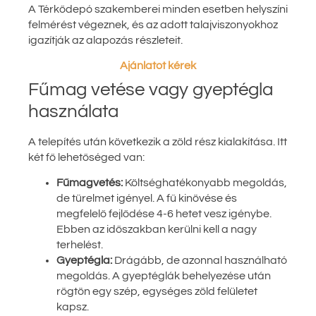
A Térkődepó szakemberei minden esetben helyszíni
felmérést végeznek, és az adott talajviszonyokhoz
igazítják az alapozás részleteit.
Ajánlatot kérek
Fűmag vetése vagy gyeptégla
használata
A telepítés után következik a zöld rész kialakítása. Itt
két fő lehetőséged van:
Fűmagvetés:
Költséghatékonyabb megoldás,
de türelmet igényel. A fű kinövése és
megfelelő fejlődése 4-6 hetet vesz igénybe.
Ebben az időszakban kerülni kell a nagy
terhelést.
Gyeptégla:
Drágább, de azonnal használható
megoldás. A gyeptéglák behelyezése után
rögtön egy szép, egységes zöld felületet
kapsz.