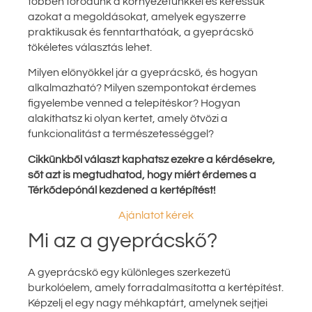
többen törődünk a környezetünkkel és keressük
azokat a megoldásokat, amelyek egyszerre
praktikusak és fenntarthatóak, a gyeprácskő
tökéletes választás lehet.
Milyen előnyökkel jár a gyeprácskő, és hogyan
alkalmazható? Milyen szempontokat érdemes
figyelembe venned a telepítéskor? Hogyan
alakíthatsz ki olyan kertet, amely ötvözi a
funkcionalitást a természetességgel?
Cikkünkből választ kaphatsz ezekre a kérdésekre,
sőt azt is megtudhatod, hogy miért érdemes a
Térkődepónál kezdened a kertépítést!
Ajánlatot kérek
Mi az a gyeprácskő?
A gyeprácskő egy különleges szerkezetű
burkolóelem, amely forradalmasította a kertépítést.
Képzelj el egy nagy méhkaptárt, amelynek sejtjei