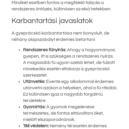
Mindkét esetben fontos a megfelelő talaj és a
rendszeres öntözés, különösen az első hetekben.
Karbantartási javaslatok
A gyeprácskő karbantartása nem bonyolult, de
néhány alapszabályt érdemes betartani:
Rendszeres fűnyírás:
Ahogy a hagyományos
gyepen, itt is szükséges a rendszeres nyírás.
A magasabb fű ugyan szebb lehet, de túlzott
növekedés esetén eltakarja a gyeprácskő
szerkezetét.
Utánvetés:
Évente egy alkalommal érdemes
utánvetni azokon a helyeken, ahol a fű ritkább.
Ez különösen igaz a nagyobb forgalmú
területekre.
Gyomirtás:
A gyomok megjelenése
természetes, de fontos eltávolítani őket,
mielőtt elszaporodnának.
Téli védelem:
Kemény tél esetén érdemes