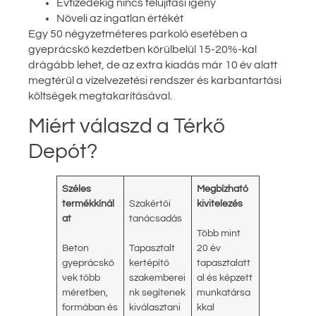
Évtizedekig nincs felújítási igény
Növeli az ingatlan értékét
Egy 50 négyzetméteres parkoló esetében a
gyeprácskő kezdetben körülbelül 15-20%-kal
drágább lehet, de az extra kiadás már 10 év alatt
megtérül a vízelvezetési rendszer és karbantartási
költségek megtakarításával.
Miért válaszd a Térkő
Depót?
Széles
Megbízható
termékkínál
Szakértői
kivitelezés
at
tanácsadás
Több mint
Beton
Tapasztalt
20 év
gyeprácskö
kertépítő
tapasztalatt
vek több
szakemberei
al és képzett
méretben,
nk segítenek
munkatársa
formában és
kiválasztani
kkal