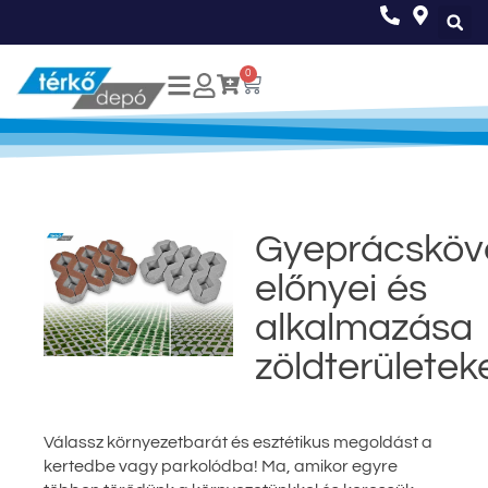
0
Gyeprácsköv
előnyei és
alkalmazása
zöldterületek
Válassz környezetbarát és esztétikus megoldást a
kertedbe vagy parkolódba! Ma, amikor egyre