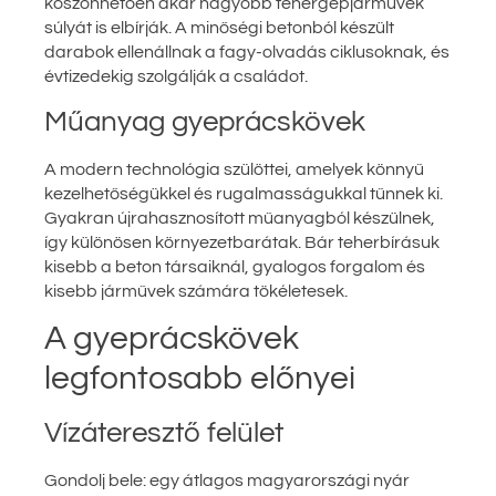
köszönhetően akár nagyobb tehergépjárművek
súlyát is elbírják. A minőségi betonból készült
darabok ellenállnak a fagy-olvadás ciklusoknak, és
évtizedekig szolgálják a családot.
Műanyag gyeprácskövek
A modern technológia szülöttei, amelyek könnyű
kezelhetőségükkel és rugalmasságukkal tűnnek ki.
Gyakran újrahasznosított műanyagból készülnek,
így különösen környezetbarátak. Bár teherbírásuk
kisebb a beton társaiknál, gyalogos forgalom és
kisebb járművek számára tökéletesek.
A gyeprácskövek
legfontosabb előnyei
Vízáteresztő felület
Gondolj bele: egy átlagos magyarországi nyár