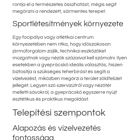
rontja el a természetes összhatást, mégis segít
megőrizni a rendezett, sármentes terepet.
Sportlétesítmények környezete
Egy focipálya vagy atlétikai centrum
környezetében nem ritka, hogy időszakosan
járműforgalom zajlik, technikai eszközöket
mozgatnak vagy nézők százaival kell számolni. Ilyen
esetekben a gyeprácskő ideális választás, hiszen
biztosítja a szükséges teherbírást és segíti a
vízelvezést, miközben megőrzi a terület zöldfelület
jellegét. Legyen szó szervizútról vagy nézőtér
melletti sávokról, a gyeprácskő egyszerre nyújt
esztétikus és praktikus megoldást.
Telepítési szempontok
Alapozás és vízelvezetés
fontossága