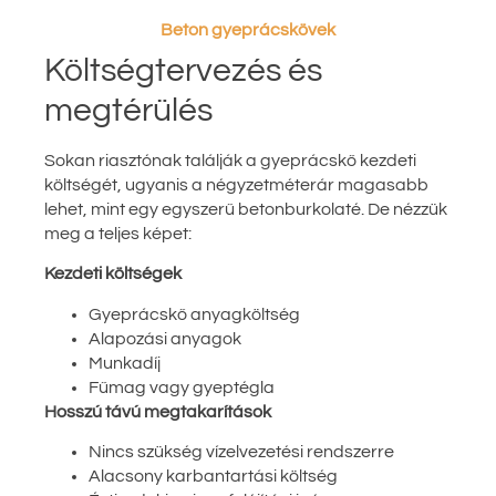
Beton gyeprácskövek
Költségtervezés és
megtérülés
Sokan riasztónak találják a gyeprácskő kezdeti
költségét, ugyanis a négyzetméterár magasabb
lehet, mint egy egyszerű betonburkolaté. De nézzük
meg a teljes képet:
Kezdeti költségek
Gyeprácskő anyagköltség
Alapozási anyagok
Munkadíj
Fűmag vagy gyeptégla
Hosszú távú megtakarítások
Nincs szükség vízelvezetési rendszerre
Alacsony karbantartási költség