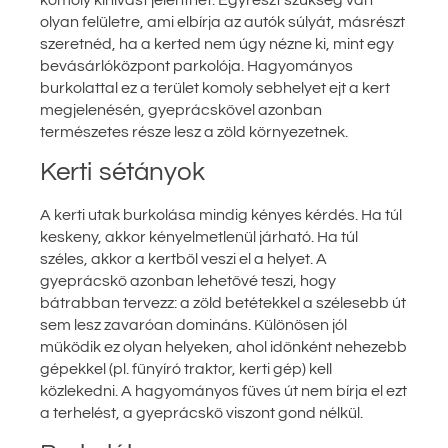
olyan felületre, ami elbírja az autók súlyát, másrészt
szeretnéd, ha a kerted nem úgy nézne ki, mint egy
bevásárlóközpont parkolója. Hagyományos
burkolattal ez a terület komoly sebhelyet ejt a kert
megjelenésén, gyeprácskővel azonban
természetes része lesz a zöld környezetnek.
Kerti sétányok
A kerti utak burkolása mindig kényes kérdés. Ha túl
keskeny, akkor kényelmetlenül járható. Ha túl
széles, akkor a kertből veszi el a helyet. A
gyeprácskő azonban lehetővé teszi, hogy
bátrabban tervezz: a zöld betétekkel a szélesebb út
sem lesz zavaróan domináns. Különösen jól
működik ez olyan helyeken, ahol időnként nehezebb
gépekkel (pl. fűnyíró traktor, kerti gép) kell
közlekedni. A hagyományos füves út nem bírja el ezt
a terhelést, a gyeprácskő viszont gond nélkül.