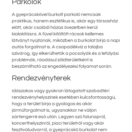
Parkolók
A gyeprácskővel burkolt parkoló nemcsak
praktikus, hanem esztétikus is, akár egy társasház
előtt, akár családi házas övezetben kerül
kialakításra. A fűvel kitöltött rácsok kellemes
látványt nyújtanak, miközben a burkolat bírja a napi
autós forgalmat is. A csapadékvíz a talajba
szivárog, így elkerülhetők a pocsolyák és a lefolyási
problémák, ráadásul zöldterületként is
beszámítható az engedélyezési folyamat során.
Rendezvényterek
Időszakos vagy gyakran látogatott szabadtéri
rendezvényhelyszínek esetében kulcsfontosságú,
hogy a terület bírja a gyalogos és akár
járműforgalmat is, ugyanakkor ne váljon
sártengerré eső után. Legyen szó falunapról,
koncerthelyszínről, piaci területről vagy akár
fesztiváludvarról, a gyeprácskő burkolat nem