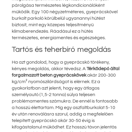
párolgása természetes légkondicionálóként
működik. Egy 100 négyzetméteres, gyeprácskővel
burkolt parkoló körülbelül ugyanannyi hűtést
biztosít, mint egy közepes teljesítményű
klímaberendezés. Ráadásul ez a hűtés
természetes, energiamentes és egészséges.
Tartós és teherbíró megoldás
Ha azt gondolod, hogy a gyeprácskő törékeny,
kényes megoldás, akkor tévedsz. A
Térkődepó által
forgalmazott beton gyeprácskövek
akár 200-300
kg/cm² nyomószilárdságot is elérnek. Ez a
gyakorlatban azt jelenti, hogy egy átlagos
személyautó (1,5-2 tonna) súlya teljesen
problémamentes számukra. De ennél is fontosabb
a hosszú élettartam. Míg egy aszfaltburkolat 5-10
év után renoválásra szorul, addig a megfelelően
telepített gyeprácskő akár 30-50 évig is
kifogástalanul működhet. Ez hosszú távon jelentős