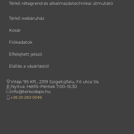
Térkő rétegrend és alkalmazástechnikai útmutató
Térkő webáruház
Kosár
Fiókadatok
Elfelejtett jelszó
Elállás a vásárlástól
Vitép ’95 Kft., 2319 Szigetújfalu, Fő utca 1/a.
Nyitva: Hétfő–Péntek 7:00–15:30
info@terkodepo.hu
+36 20 263 0049