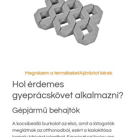
Megnézem a termékeket
Ajánlatot kérek
Hol érdemes
gyeprácskövet alkalmazni?
Gépjármű behajtók
A kocsibeálló burkolat az első, amit a látogatók
meglátnak az otthonodból, ezért a kialakítása
komoly kihívást jelenthet. Egyrészt szükség van