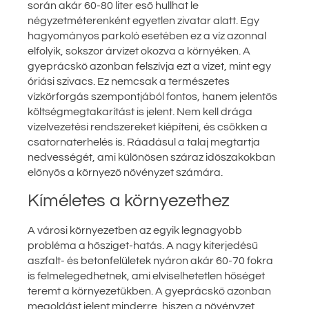
során akár 60-80 liter eső hullhat le
négyzetméterenként egyetlen zivatar alatt. Egy
hagyományos parkoló esetében ez a víz azonnal
elfolyik, sokszor árvizet okozva a környéken. A
gyeprácskő azonban felszívja ezt a vizet, mint egy
óriási szivacs. Ez nemcsak a természetes
vízkörforgás szempontjából fontos, hanem jelentős
költségmegtakarítást is jelent. Nem kell drága
vízelvezetési rendszereket kiépíteni, és csökken a
csatornaterhelés is. Ráadásul a talaj megtartja
nedvességét, ami különösen száraz időszakokban
előnyös a környező növényzet számára.
Kíméletes a környezethez
A városi környezetben az egyik legnagyobb
probléma a hősziget-hatás. A nagy kiterjedésű
aszfalt- és betonfelületek nyáron akár 60-70 fokra
is felmelegedhetnek, ami elviselhetetlen hőséget
teremt a környezetükben. A gyeprácskő azonban
megoldást jelent minderre, hiszen a növényzet