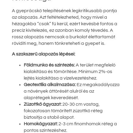
A gyeprácskő telepítésének legkritikusabb pontja
az alapozás. Azt feltételezheted, hogy mivel a
hézagokba “csak” fű kerül, ezért kevésbé fontos a
precíz kivitelezés, ez azonban komoly tévedés. A
rossz alapozás nemcsak a burkolat élettartamát
rövidíti meg, hanem tönkreteheti a gyepet is.
A szakszerű alapozás lépései:
Földmunka és szintezés:
A terület megfelelő
kialakítása és tömörítése. Minimum 2%-os
lejtés kialakítása a vízelvezetéshez.
Geotextília alkalmazása:
Ez megakadályozza
a növények áttörését alulról és az
alaprétegek keveredését.
Zúzottkő ágyazat:
20-30 cm vastag,
fokozatosan tömörített zúzottkő réteg
biztosítja a stabil alapot.
Homokágyazat:
2-3 cm finomhomok réteg a
pontos szintezéshez.