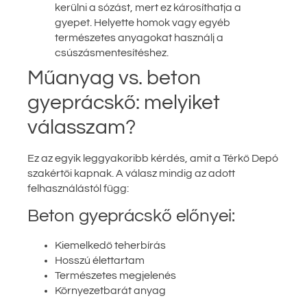
kerülni a sózást, mert ez károsíthatja a
gyepet. Helyette homok vagy egyéb
természetes anyagokat használj a
csúszásmentesítéshez.
Műanyag vs. beton
gyeprácskő: melyiket
válasszam?
Ez az egyik leggyakoribb kérdés, amit a Térkő Depó
szakértői kapnak. A válasz mindig az adott
felhasználástól függ:
Beton gyeprácskő előnyei:
Kiemelkedő teherbírás
Hosszú élettartam
Természetes megjelenés
Környezetbarát anyag